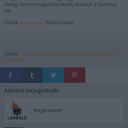
dolog, nem önmegvalósításról. Kurvajó a Quimby,
na.
(Fotók:
quimby.hu
, Pardi Szilvia)
Címkék:
pop
rock
pecsa
quimby
koncertbeszámoló
lány az
éjszakában
Ajánlott bejegyzések:
Megérkezett!