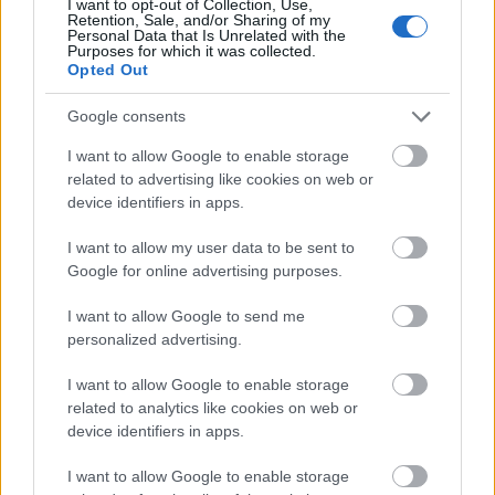
I want to opt-out of Collection, Use,
Különös és elragadó áhítat tükröződik az arcokon,
Retention, Sale, and/or Sharing of my
Personal Data that Is Unrelated with the
amik körülvesznek, kiabálom én is, ők is: megadom
Purposes for which it was collected.
magam. Egyre több lánykatest döcög megannyi
Opted Out
férfivállon, száz tapsoló kéz fölé emelkedve karolnak
egymásba kéttestű fekete sziluettjeik - sajnálom,
Google consents
hogy engem csak a trombita emel fel, basszusgitár
I want to allow Google to enable storage
és egy férfihang, de ez is bőven elég. Nem tudom
related to advertising like cookies on web or
eldönteni, mit ébreszt az összhatás, fekete a
device identifiers in apps.
szerelem, fekete a keze, uralkodik felettem és
feletted is, gyűlölöm ezért - de néha mégis olyan jó
I want to allow my user data to be sent to
egy félvilági szerető. Ilyen ez a muzsika, zavarba ejt,
Google for online advertising purposes.
előbb dobban a szívem, és utána értem csak meg
miért: az egyik pillanatban még együtt menetelek az
I want to allow Google to send me
izzasztó ütemmel és a lélekvesztő mantrával,
personalized advertising.
hirtelen diadalt hoz egy harsanó rézfúvós, majd
könnyet csal a csend a kollektív szembe. Haláltáncot
I want to allow Google to enable storage
járunk, ami egy kiáltással válik ájtatos misévé, egy
related to analytics like cookies on web or
újabb dobbanással pedig már ünneplünk - hogy
device identifiers in apps.
mit, ez tisztázatlan, vagy inkább csak egyszemélyes
zéróösszegű játék. Elhangzanak a kötelező dalok,
I want to allow Google to enable storage