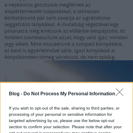
a néptáncos gesztusok megférnek az
alapértelmezett csápolással, a latinosan
körbetáncoló pár sem zavarja az ugrándozva
seggetrázó lánykákat. A mulatság végeztével egy
pillanatra még kinézünk az előtérbe bespájzolni, itt
hirtelen szembesülünk azzal, hogy való igaz: minden
jegy elkelt. Mire visszaérünk a színpad környékére,
ez bent is egyértelművé válik, igazi könyököd-a-
könyökömben tömeg várakozik, de nem sokáig.
Blog -
Do Not Process My Personal Information
If you wish to opt-out of the sale, sharing to third parties, or
processing of your personal or sensitive information for
targeted advertising by us, please use the below opt-out
section to confirm your selection. Please note that after your
opt-out request is processed you may continue seeing