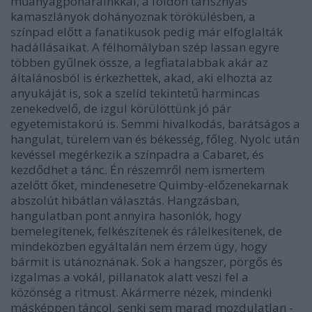
műanyagpoharainkkal, a földön tarisznyás
kamaszlányok dohányoznak törökülésben, a
színpad előtt a fanatikusok pedig már elfoglalták
hadállásaikat. A félhomályban szép lassan egyre
többen gyűlnek össze, a legfiatalabbak akár az
általánosból is érkezhettek, akad, aki elhozta az
anyukáját is, sok a szelíd tekintetű harmincas
zenekedvelő, de izgul körülöttünk jó pár
egyetemistakorú is. Semmi hivalkodás, barátságos a
hangulat, türelem van és békesség, főleg. Nyolc után
kevéssel megérkezik a színpadra a Cabaret, és
kezdődhet a tánc. Én részemről nem ismertem
azelőtt őket, mindenesetre Quimby-előzenekarnak
abszolút hibátlan választás. Hangzásban,
hangulatban pont annyira hasonlók, hogy
bemelegítenek, felkészítenek és rálelkesítenek, de
mindeközben egyáltalán nem érzem úgy, hogy
bármit is utánoznának. Sok a hangszer, pörgős és
izgalmas a vokál, pillanatok alatt veszi fel a
közönség a ritmust. Akármerre nézek, mindenki
másképpen táncol, senki sem marad mozdulatlan -