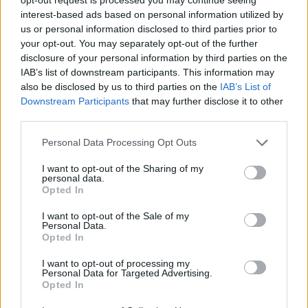
interest-based ads based on personal information utilized by
us or personal information disclosed to third parties prior to
your opt-out. You may separately opt-out of the further
disclosure of your personal information by third parties on the
IAB’s list of downstream participants. This information may
also be disclosed by us to third parties on the
IAB’s List of
Érzékelhető késés nélkül beúszik három fénykúp, a
Downstream Participants
that may further disclose it to other
füstből felbukkannak az ismerős arcok, piros gitár
third parties.
és dobszerkó, egymásnak feszül megannyi akarat.
Pillanatok alatt tér vissza az összes emlékem arról,
Please note that this website/app uses one or more Google
Personal Data Processing Opt Outs
miért is jó csarnokos nagykoncertekre járni: esélyed
services and may gather and store information including but
sincs megúszni anélkül, hogy elsodorjon a dob meg
not limited to your visit or usage behaviour. You may click to
I want to opt-out of the Sharing of my
personal data.
basszus, a sós meg az édes, körülötted mindenki
grant or deny consent to Google and its third-party tags to
Opted In
átszellemül, elvisz a víz és az agyadba hatolnak a
use your data for below specified purposes in below Google
fények. Ismerős és kevésbé ismerős szöveget kántál
consent section.
I want to opt-out of the Sale of my
Personal Data.
ezer meg ezer apró pont, sok a régi szám, még angol
Opted In
is akad, ilyenkor mondjuk főleg KissTibi énekel
inkább. Adekvát pillanatban felbukkan egymillió
I want to opt-out of processing my
öngyújtó, ennek tudok örülni, otthon hagytam a
Personal Data for Targeted Advertising.
Opted In
tüzem, ugyanis. Nincs igazán tolakodás, lökdösődés,
talán csak a karok mozognak, fölfelé és oldalra.