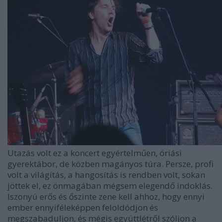
Utazás volt ez a koncert egyértelműen, óriási
gyerektábor, de közben magányos túra. Persze, profi
volt a világítás, a hangosítás is rendben volt, sokan
jöttek el, ez önmagában mégsem elegendő indoklás.
Iszonyú erős és őszinte zene kell ahhoz, hogy ennyi
ember ennyiféleképpen feloldódjon és
megszabaduljon, és mégis együttlétről szóljon a