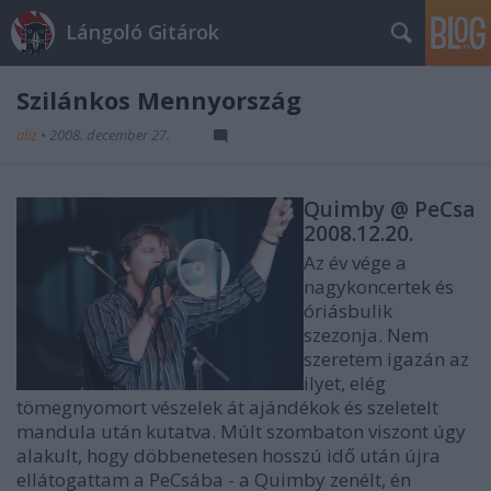
Lángoló Gitárok
Szilánkos Mennyország
aliz
•
2008. december 27.
Quimby @ PeCsa
2008.12.20.
Az év vége a
nagykoncertek és
óriásbulik
szezonja. Nem
szeretem igazán az
ilyet, elég
tömegnyomort vészelek át ajándékok és szeletelt
mandula után kutatva. Múlt szombaton viszont úgy
alakult, hogy döbbenetesen hosszú idő után újra
ellátogattam a PeCsába - a Quimby zenélt, én