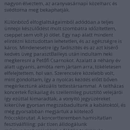
nagyon élveztem, az aranyvasárnapi közelharc és
svédtorna meg bekaphatják.
Különböző elfoglaltságaimból adódóan a teljes
ünnepi készülődést múlt szombatra időzítettem,
cseppet sem volt jó ötlet. Egy nap alatt mindent
elintézni köztudottan lehetetlen, és az egészségre is
káros. Mindenesetre így fadíszítés és az azt kísérő
kedves üveg parasztBaileys után indultam neki
megkeresni a Petőfi Csarnokot. Azalatt a néhány év
alatt ugyanis, amióta nem jártam arra, tökéletesen
elfelejtettem, hol van. Szerencsére közelebb volt,
mint gondoltam, így a nyolcas kezdés előtt bőven
megérkeztünk aktuális tettestársammal. A teltházas
koncertek fizikailag és szellemileg pusztító velejárói
így ezúttal kimaradtak, a vonyító jegyüzéreket
kikerülve gyorsan megszabadultunk a kabátoktól, és
még gyorsabban megjártuk a kötelező
fröccskörutat. A koncertteremben hamisítatlan
fesztiválfíling: pár tízen álldogálunk