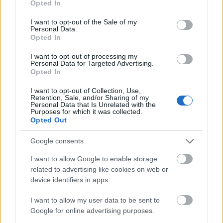
húzni (a környékbeli lakosoknak ezek szerint vagy
Opted In
use your data for below specified purposes in below Google
nem jött be a dolog, vagy kiváló műkritikusok) és a
consent section.
I want to opt-out of the Sale of my
csendrendeletet megsértőket percenként 1000
Personal Data.
dollárra büntetik, az meg testvérek között is 12
Opted In
millió forintos pluszköltséget jelent. Biztos kibírták
I want to opt-out of processing my
röhögés nélkül.
Personal Data for Targeted Advertising.
Opted In
I want to opt-out of Collection, Use,
Retention, Sale, and/or Sharing of my
Personal Data that Is Unrelated with the
Purposes for which it was collected.
Címkék:
fesztivál
szívás
beatzene
Opted Out
Google consents
I want to allow Google to enable storage
Ajánlott bejegyzések:
related to advertising like cookies on web or
device identifiers in apps.
Sok a zene, sok a kütyü, sok a móka - Ez
I want to allow my user data to be sent to
történt az új Lángolón
Google for online advertising purposes.