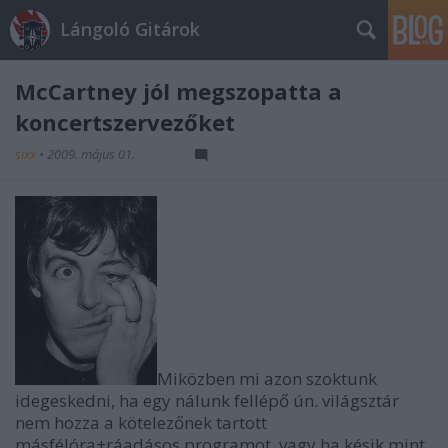
Lángoló Gitárok
McCartney jól megszopatta a
koncertszervezőket
sixx
•
2009. május 01.
Miközben mi azon szoktunk
idegeskedni, ha egy nálunk fellépő ún. világsztár
nem hozza a kötelezőnek tartott
másfélóra+ráadásos programot, vagy ha késik mint