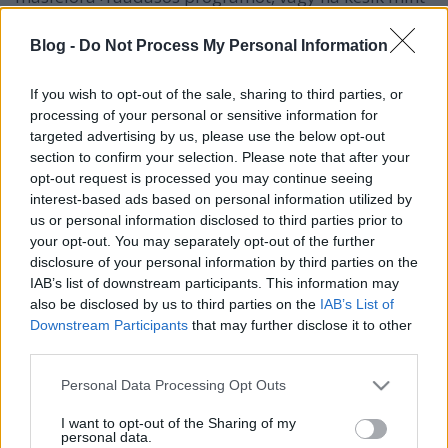
Axl Rose tette annak idején, másutt az okoz gondot,
ha a zenészúr annyira jól érzi magát a színpadon,
Blog -
Do Not Process My Personal Information
hogy tökre belefeledkezik a bazseválásba, és úgy
kell lerúgdosni a színpadról. Ez utóbbi történt meg
If you wish to opt-out of the sale, sharing to third parties, or
Paul McCartney-val, a híres gombafejűvel (ez milyen
processing of your personal or sensitive information for
baromság már, sima bilifrizura volt az, na), a
targeted advertising by us, please use the below opt-out
rugdosáson kívül, hiszen azért Sir Paul-t nem lehet
section to confirm your selection. Please note that after your
úgy inzultáni, mint mondjuk Paksi Endrét az
opt-out request is processed you may continue seeing
Ossiánból.
interest-based ads based on personal information utilized by
us or personal information disclosed to third parties prior to
A neves előadó éppen egy Coachella Festival nevű
your opt-out. You may separately opt-out of the further
rendezvényen nyomta az ipart tiszta erőből, amikor
disclosure of your personal information by third parties on the
rájött, hogy ő kurva jól érzi magát, meg a közönség
IAB’s list of downstream participants. This information may
is nagyon lelkesen kiabálta neki, hogy ájlévjújejeje,
also be disclosed by us to third parties on the
IAB’s List of
hát ráhúzott a kötelező kűrre még 54 percet, és
Downstream Participants
that may further disclose it to other
biztos kurva büszke is volt magára, meg minden,
third parties.
csak éppen azzal nem volt tisztában, hogy a
Please note that this website/app uses one or more Google
Personal Data Processing Opt Outs
szervezők a színfalak mögött percenként kapnak
services and may gather and store information including but
mini-infarktusokat. A helyi rendeletek értelmében
not limited to your visit or usage behaviour. You may click to
I want to opt-out of the Sharing of my
ugyanis a fesztivált egy adott időpontig lehetett csak
personal data.
grant or deny consent to Google and its third-party tags to