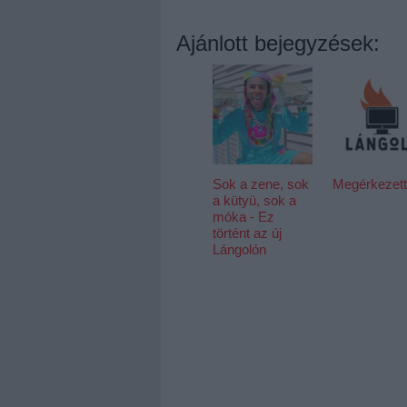
Ajánlott bejegyzések:
Sok a zene, sok
Megérkezett
a kütyü, sok a
móka - Ez
történt az új
Lángolón