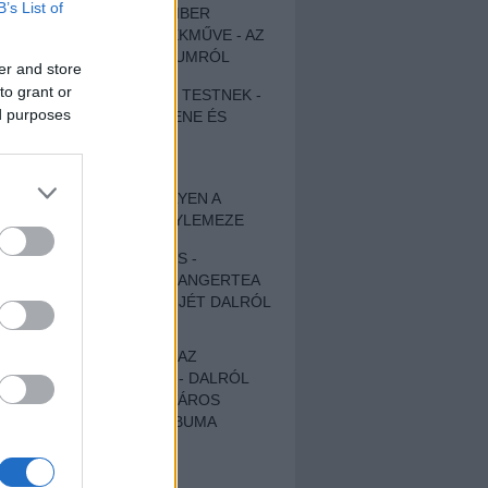
B’s List of
EGY DÜHÖS VÉNEMBER
UNIVERZÁLIS REMEKMŰVE - AZ
ÚJ BOB DYLAN-ALBUMRÓL
er and store
to grant or
ZENE LÉLEKNEK ÉS TESTNEK -
ed purposes
AUTENTIKUS NÉPZENE ÉS
KÖLTÉSZET
ÚJJÁSZÜLETETT
SZOMORKODÁS - ILYEN A
KATATONIA ÚJ NAGYLEMEZE
CROCODILE NERVES -
HALLGASD MEG AZ ANGERTEA
MA MEGJELENT EP-JÉT DALRÓL
DALRA!
A FELELŐSSÉGTŐL AZ
ELLOPOTT FÖLDIG - DALRÓL
DALRA A KÉPZELT VÁROS
SAMIZDAT CÍMŰ ALBUMA
ETÉS