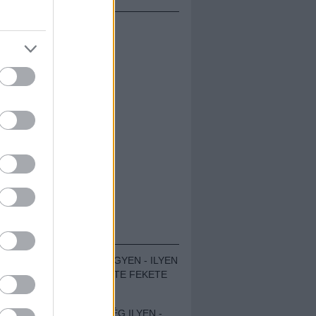
ÁMOLÓK
ZENÉS TÁBOR A HEGYEN - ILYEN
VOLT A VÍRUS SZÜLTE FEKETE
ZAJ FESZTIVÁL
SOHA NEM VOLT MÉG ILYEN -