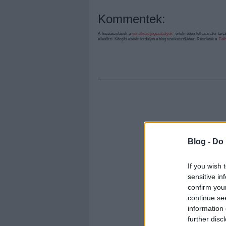
Kommentek:
A hozzászólások a
vonatkozó jogszabályok
értelmében felhasználói tart
ellenőrzi. Kifogás esetén forduljon a blog szerkesztőjéhez. Részletek a
Felh
Blog -
Do 
If you wish 
sensitive in
confirm you
continue se
information 
further disc