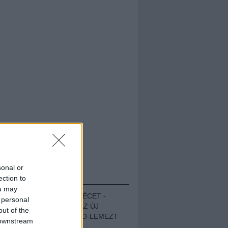
sonal or
HALLGASD!
ection to
ou may
MEGUGROTTÁK A LÉCET -
 personal
MEGHALLGATTUK AZ ÚJ
out of the
PROTEST THE HERO-LEMEZT
 downstream