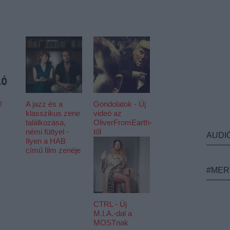
!
A jazz és a
Gondolatok - Új
klasszikus zene
videó az
találkozása,
OliverFromEarth-
némi füttyel -
től
AUDI
Ilyen a HAB
című film zenéje
#MER
CTRL - Új
M.I.A.-dal a
MOSTnak