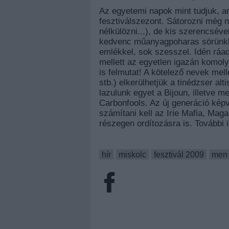
Az egyetemi napok mint tudjuk, ar
fesztiválszezont. Sátorozni még 
nélkülözni...), de kis szerencséve
kedvenc műanyagpoharas sörünkke
emlékkel, sok szesszel. Idén ráa
mellett az egyetlen igazán komoly
is felmutat! A kötelező nevek mell
stb.) elkerülhetjük a tinédzser al
lazulunk egyet a Bijoun, illetve 
Carbonfools. Az új generáció képv
számítani kell az Irie Mafia, Ma
részegen ordítozásra is. További 
hír
miskolc
fesztivál 2009
men