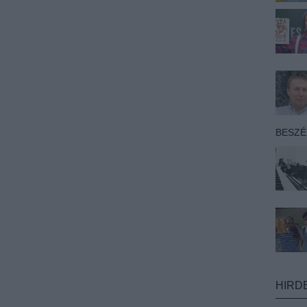
BESZ
HIRD