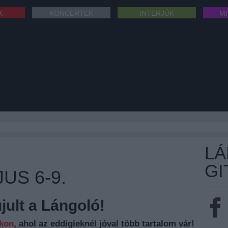
K
KONCERTEK
INTERJÚK
M
L
GI
US 6-9.
ult a Lángoló!
nkon
, ahol az eddigieknél jóval több tartalom vár!