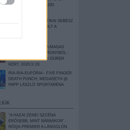
BESZÁMOLÓNK AZ IDEI
SZIGETRŐL
EGY HALLÁSPLASZTIKAI SEBÉSZ
NAPLÓJA - ILYEN VOLT A
SWANSRÓL SZÓLÓ
DOKUMENTUMFILM
MÉLY FÉRFIBÁNAT A MAGAS
ELEFÁNTCSONTTORONYBÓL -
LEPROUS, KLONE @ DÜRER
KERT, 2020.II.19.
RIA-RIA-EUFÓRIA - FIVE FINGER
DEATH PUNCH, MEGADETH @
PAPP LÁSZLÓ SPORTARÉNA
RJÚK
“A HAZAI ZENEI SZCÉNA
ERŐSEBB, MINT BÁRMIKOR” -
RÓQA-PREMIER A LÁNGOLÓN