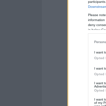
participants
Downstream 
Please note
information 
deny consent
in below Go
Persona
I want t
Opted 
I want t
Opted 
I want 
Advertis
Opted 
I want t
of my P
was col