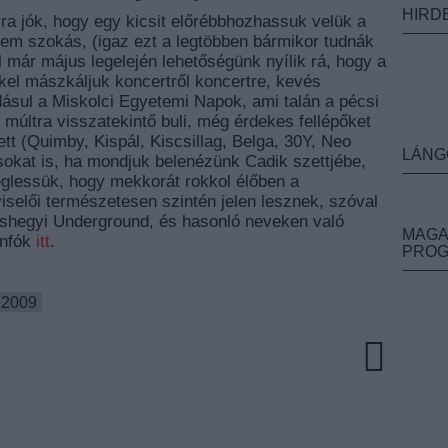
HIRD
ra jók, hogy egy kicsit előrébbhozhassuk velük a
nem szokás, (igaz ezt a legtöbben bármikor tudnák
l már május legelején lehetőségünk nyílik rá, hogy a
l mászkáljuk koncertről koncertre, kevés
dásul a Miskolci Egyetemi Napok, ami talán a pécsi
 múltra visszatekintő buli, még érdekes fellépőket
ett (Quimby, Kispál, Kiscsillag, Belga, 30Y, Neo
LÁNG
tisokat is, ha mondjuk belenézünk Cadik szettjébe,
meglessük, hogy mekkorát rokkol élőben a
iselői természetesen szintén jelen lesznek, szóval
gashegyi Underground, és hasonló neveken való
MAGA
infók
itt
.
PRO
 2009