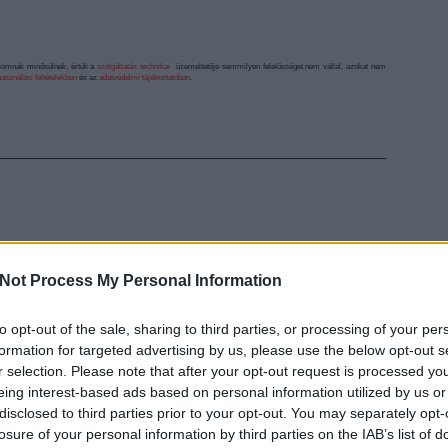
alomnak minősülnek, értük a
szolgáltatás technikai
üzemeltetője semmilyen felelősséget nem vállal, azokat nem
asználási feltételekben
és az
adatvédelmi tájékoztatóban
.
Not Process My Personal Information
to opt-out of the sale, sharing to third parties, or processing of your per
EZT 
formation for targeted advertising by us, please use the below opt-out s
r selection. Please note that after your opt-out request is processed y
eing interest-based ads based on personal information utilized by us or
disclosed to third parties prior to your opt-out. You may separately opt-
losure of your personal information by third parties on the IAB’s list of