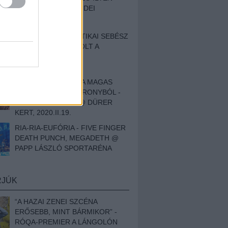
BESZÁMOLÓNK AZ IDEI
SZIGETRŐL
EGY HALLÁSPLASZTIKAI SEBÉSZ
NAPLÓJA - ILYEN VOLT A
SWANSRÓL SZÓLÓ
DOKUMENTUMFILM
MÉLY FÉRFIBÁNAT A MAGAS
ELEFÁNTCSONTTORONYBÓL -
LEPROUS, KLONE @ DÜRER
KERT, 2020.II.19.
RIA-RIA-EUFÓRIA - FIVE FINGER
DEATH PUNCH, MEGADETH @
PAPP LÁSZLÓ SPORTARÉNA
RJÚK
“A HAZAI ZENEI SZCÉNA
ERŐSEBB, MINT BÁRMIKOR” -
RÓQA-PREMIER A LÁNGOLÓN