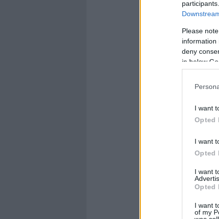
participants
Downstream 
Please note
information 
deny consent
in below Go
Persona
I want t
Opted 
I want t
Opted 
I want 
Advertis
Opted 
I want t
of my P
was col