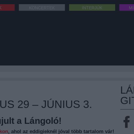
K
KONCERTEK
INTERJÚK
M
L
GI
S 29 – JÚNIUS 3.
ult a Lángoló!
nkon
, ahol az eddigieknél jóval több tartalom vár!