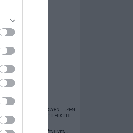
ÁMOLÓK
ZENÉS TÁBOR A HEGYEN - ILYEN
VOLT A VÍRUS SZÜLTE FEKETE
ZAJ FESZTIVÁL
SOHA NEM VOLT MÉG ILYEN -