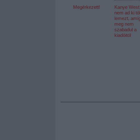
Megérkezett!
Kanye West
nem ad ki t
lemezt, amí
meg nem
szabadul a
kiadóitól