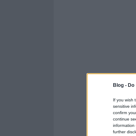
Blog -
Do 
If you wish 
sensitive in
confirm you
continue se
information 
further disc