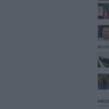
BESZ
HIRD