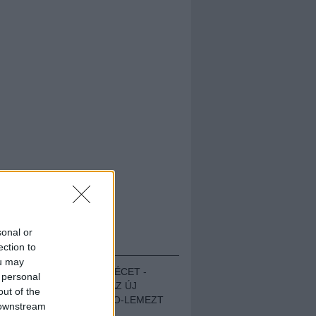
sonal or
HALLGASD!
ection to
ou may
MEGUGROTTÁK A LÉCET -
 personal
MEGHALLGATTUK AZ ÚJ
out of the
PROTEST THE HERO-LEMEZT
 downstream