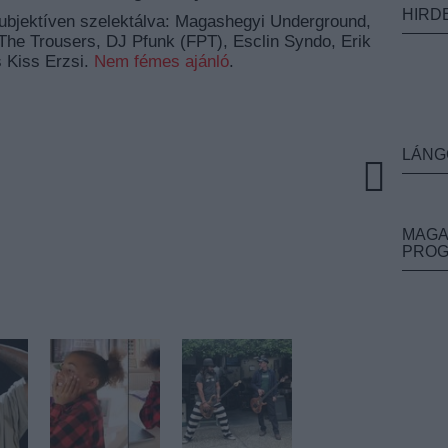
HIRD
szubjektíven szelektálva: Magashegyi Underground,
 The Trousers, DJ Pfunk (FPT), Esclin Syndo, Erik
 Kiss Erzsi.
Nem fémes ajánló
.
LÁNG
MAGA
PRO