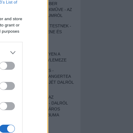
B’s List of
EGY DÜHÖS VÉNEMBER
UNIVERZÁLIS REMEKMŰVE - AZ
ÚJ BOB DYLAN-ALBUMRÓL
er and store
to grant or
ZENE LÉLEKNEK ÉS TESTNEK -
ed purposes
AUTENTIKUS NÉPZENE ÉS
KÖLTÉSZET
ÚJJÁSZÜLETETT
SZOMORKODÁS - ILYEN A
KATATONIA ÚJ NAGYLEMEZE
CROCODILE NERVES -
HALLGASD MEG AZ ANGERTEA
MA MEGJELENT EP-JÉT DALRÓL
DALRA!
A FELELŐSSÉGTŐL AZ
ELLOPOTT FÖLDIG - DALRÓL
DALRA A KÉPZELT VÁROS
SAMIZDAT CÍMŰ ALBUMA
ETÉS