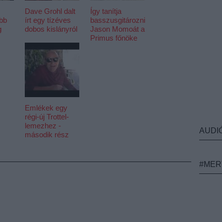
Dave Grohl dalt
Így tanítja
öbb
írt egy tízéves
basszusgitározni
g
dobos kislányról
Jason Momoát a
Primus főnöke
Emlékek egy
régi-új Trottel-
lemezhez -
AUDI
második rész
#MER