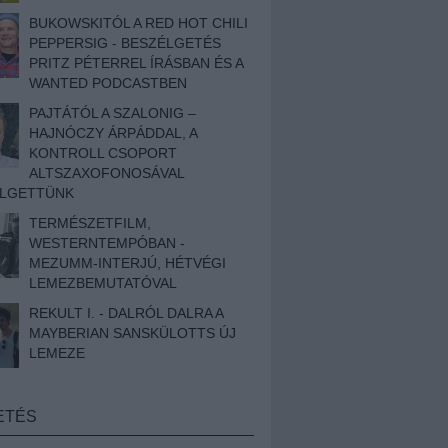
BUKOWSKITÓL A RED HOT CHILI
PEPPERSIG - BESZÉLGETÉS
PRITZ PÉTERREL ÍRÁSBAN ÉS A
WANTED PODCASTBEN
PAJTÁTÓL A SZALONIG –
HAJNÓCZY ÁRPÁDDAL, A
KONTROLL CSOPORT
ALTSZAXOFONOSÁVAL
ÉLGETTÜNK
TERMÉSZETFILM,
WESTERNTEMPÓBAN -
MEZUMM-INTERJÚ, HÉTVÉGI
LEMEZBEMUTATÓVAL
REKULT I. - DALRÓL DALRA A
MAYBERIAN SANSKÜLOTTS ÚJ
LEMEZE
ETÉS