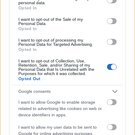
personal data.
grant or deny consent to Google and its third-party tags to
Opted In
use your data for below specified purposes in below Google
consent section.
I want to opt-out of the Sale of my
Personal Data.
Opted In
I want to opt-out of processing my
Personal Data for Targeted Advertising.
Opted In
The Answer – Tonight
I want to opt-out of Collection, Use,
Retention, Sale, and/or Sharing of my
A Road Movie mindig üt, főleg klipen. Ugye a The
Personal Data that Is Unrelated with the
Purposes for which it was collected.
Answer az AC/DC nyitóbandája a mostani turnén.
Opted Out
Mondjuk, hogy eléggé szétesettnek kell lennie egy
zenekarnak, hogy ekkora ziccert kihagyjon, és ne
Google consents
csináljon valami képi verziót erről az élményről.
Nyilván be lehet állítani, hogy ennyi ember miattuk
I want to allow Google to enable storage
verődött össze, meg ilyesmi. Mindenesetre, mint az
related to advertising like cookies on web or
alábbi példa is mutatja, remek dolgok sülhetnek ki
device identifiers in apps.
ebből.
I want to allow my user data to be sent to
Google for online advertising purposes.