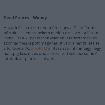
Dead Pirates – Woody
Hazudnék, ha azt mondanám, hogy a Dead Pirates
bármit is jelentett nekem mielőtt ezt a videót láttam
volna. Ezt a klipet is csak véletlenül fedeztem fel és
azonnal megkapott magának. Kiváló a hangulata és
a története. Az
alkotó(k)
állítása szerint mintegy négy
hónapig készült és óriási öröm volt vele pöcsölni. A
látottak alapján el is hiszem.