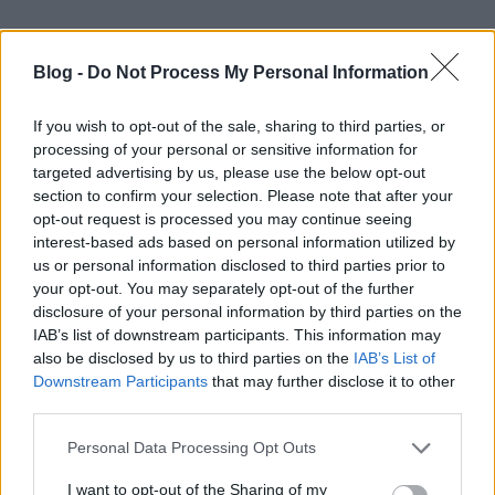
Blog -
Do Not Process My Personal Information
If you wish to opt-out of the sale, sharing to third parties, or
processing of your personal or sensitive information for
targeted advertising by us, please use the below opt-out
Raunchy – Warriors
section to confirm your selection. Please note that after your
opt-out request is processed you may continue seeing
A Raunchy pont annyira rossz és kiszámítható, hogy
interest-based ads based on personal information utilized by
kénytelen jó klipet csinálni azért, hogy valaki
us or personal information disclosed to third parties prior to
megjegyezze őket. Ehhez képest ezt sikerült
your opt-out. You may separately opt-out of the further
legyártani.
disclosure of your personal information by third parties on the
IAB’s list of downstream participants. This information may
also be disclosed by us to third parties on the
IAB’s List of
Downstream Participants
that may further disclose it to other
third parties.
Please note that this website/app uses one or more Google
Personal Data Processing Opt Outs
services and may gather and store information including but
not limited to your visit or usage behaviour. You may click to
I want to opt-out of the Sharing of my