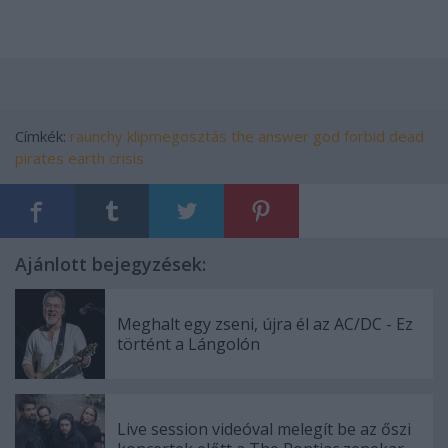
Címkék:
raunchy
klipmegosztás
the answer
god forbid
dead
pirates
earth crisis
Ajánlott bejegyzések:
Meghalt egy zseni, újra él az AC/DC - Ez
történt a Lángolón
Live session videóval melegít be az őszi