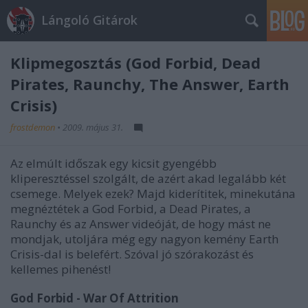
Lángoló Gitárok
Klipmegosztás (God Forbid, Dead
Pirates, Raunchy, The Answer, Earth
Crisis)
frostdemon
•
2009. május 31.
Az elmúlt időszak egy kicsit gyengébb
kliperesztéssel szolgált, de azért akad legalább két
csemege. Melyek ezek? Majd kiderítitek, minekutána
megnéztétek a God Forbid, a Dead Pirates, a
Raunchy és az Answer videóját, de hogy mást ne
mondjak, utoljára még egy nagyon kemény Earth
Crisis-dal is belefért. Szóval jó szórakozást és
kellemes pihenést!
God Forbid - War Of Attrition