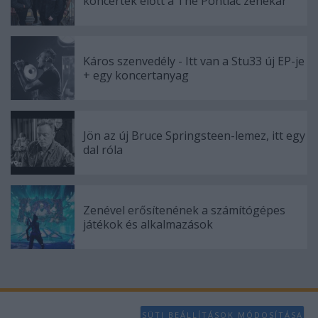
koncertek előtt a The Pontiac zenekar
Káros szenvedély - Itt van a Stu33 új EP-je
+ egy koncertanyag
Jön az új Bruce Springsteen-lemez, itt egy
dal róla
Zenével erősítenének a számítógépes
játékok és alkalmazások
SÜTI BEÁLLÍTÁSOK MÓDOSÍTÁSA