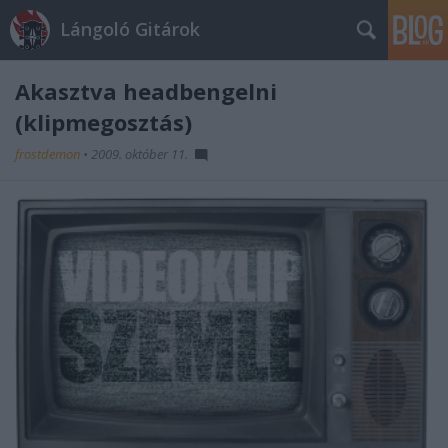
Lángoló Gitárok
Akasztva headbengelni
(klipmegosztás)
frostdemon
•
2009. október 11.