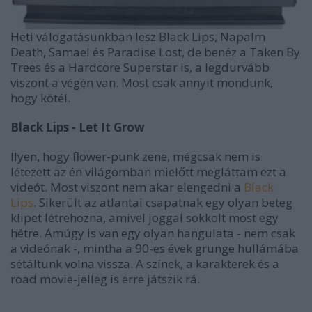
Heti válogatásunkban lesz Black Lips, Napalm
Death, Samael és Paradise Lost, de benéz a Taken By
Trees és a Hardcore Superstar is, a legdurvább
viszont a végén van. Most csak annyit mondunk,
hogy kötél.
Black Lips - Let It Grow
Ilyen, hogy flower-punk zene, mégcsak nem is
létezett az én világomban mielőtt megláttam ezt a
videót. Most viszont nem akar elengedni a
Black
Lips
. Sikerült az atlantai csapatnak egy olyan beteg
klipet létrehozna, amivel joggal sokkolt most egy
hétre. Amúgy is van egy olyan hangulata - nem csak
a videónak -, mintha a 90-es évek grunge hullámába
sétáltunk volna vissza. A színek, a karakterek és a
road movie-jelleg is erre játszik rá.