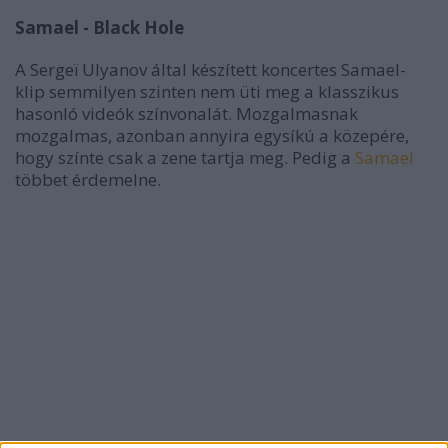
Samael - Black Hole
A Sergeï Ulyanov által készített koncertes Samael-
klip semmilyen szinten nem üti meg a klasszikus
hasonló videók színvonalát. Mozgalmasnak
mozgalmas, azonban annyira egysíkú a közepére,
hogy színte csak a zene tartja meg. Pedig a
Samael
többet érdemelne.