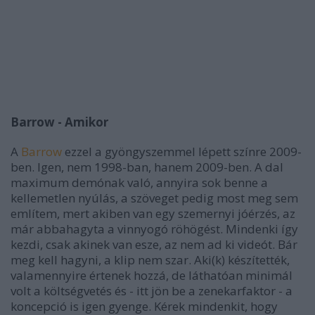
Barrow - Amikor
A
Barrow
ezzel a gyöngyszemmel lépett színre 2009-
ben. Igen, nem 1998-ban, hanem 2009-ben. A dal
maximum demónak való, annyira sok benne a
kellemetlen nyúlás, a szöveget pedig most meg sem
említem, mert akiben van egy szemernyi jóérzés, az
már abbahagyta a vinnyogó röhögést. Mindenki így
kezdi, csak akinek van esze, az nem ad ki videót. Bár
meg kell hagyni, a klip nem szar. Aki(k) készítették,
valamennyire értenek hozzá, de láthatóan minimál
volt a költségvetés és - itt jön be a zenekarfaktor - a
koncepció is igen gyenge. Kérek mindenkit, hogy