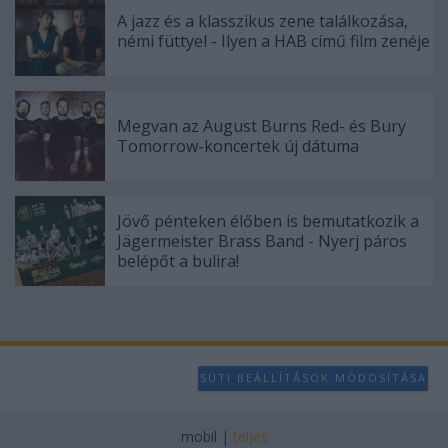
A jazz és a klasszikus zene találkozása,
némi füttyel - Ilyen a HAB című film zenéje
Megvan az August Burns Red- és Bury
Tomorrow-koncertek új dátuma
Jövő pénteken élőben is bemutatkozik a
Jägermeister Brass Band - Nyerj páros
belépőt a bulira!
SÜTI BEÁLLÍTÁSOK MÓDOSÍTÁSA
mobil
|
teljes