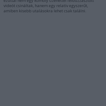
ezúttal nem egy komoly üzenettel felduzzasztott
videót csináltak, hanem egy relatív egyszerűt,
amiben kisebb utalásokra lehet csak találni.