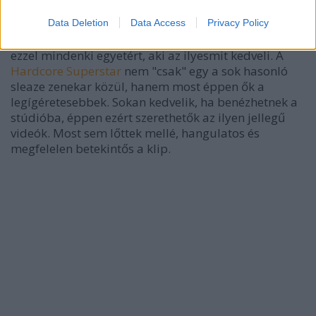
Hardcore Superstar - Beg For It
Data Deletion
Data Access
Privacy Policy
A svédországi rock and roll színtér híresen kreatív és
ezzel mindenki egyetért, aki az ilyesmit kedveli. A
Hardcore Superstar
nem "csak" egy a sok hasonló
sleaze zenekar közül, hanem most éppen ők a
legígéretesebbek. Sokan kedvelik, ha benézhetnek a
stúdióba, éppen ezért szerethetők az ilyen jellegű
videók. Most sem lőttek mellé, hangulatos és
megfelelen betekintős a klip.