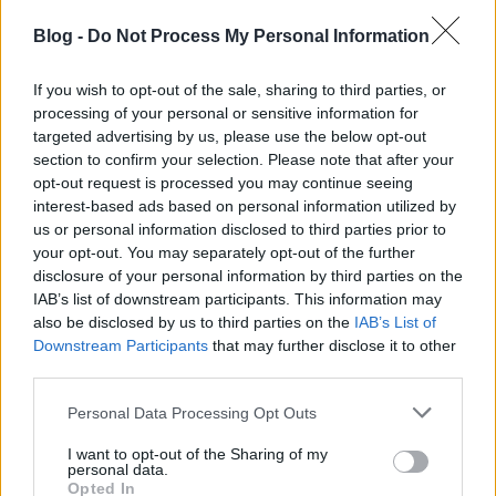
Blog -
Do Not Process My Personal Information
If you wish to opt-out of the sale, sharing to third parties, or
processing of your personal or sensitive information for
targeted advertising by us, please use the below opt-out
section to confirm your selection. Please note that after your
Taken By Trees - My Boys
opt-out request is processed you may continue seeing
interest-based ads based on personal information utilized by
A
Taken By Trees
mögött az a
Victoria Bergsman
áll,
us or personal information disclosed to third parties prior to
aki a The Concretes énekesnője volt 2006-ig. A
your opt-out. You may separately opt-out of the further
videóról elsőre süt, hogy Skandináviában készült.
disclosure of your personal information by third parties on the
Könnyed, szellemes és képileg is hozza azt a
IAB’s list of downstream participants. This information may
jellegzetes színvilágot. Hazudnék, ha azt állítanám,
also be disclosed by us to third parties on the
IAB’s List of
hogy izgalmas a klip története, de azért kellemes
Downstream Participants
that may further disclose it to other
néznivaló.
third parties.
Please note that this website/app uses one or more Google
Personal Data Processing Opt Outs
services and may gather and store information including but
not limited to your visit or usage behaviour. You may click to
I want to opt-out of the Sharing of my
personal data.
grant or deny consent to Google and its third-party tags to
Opted In