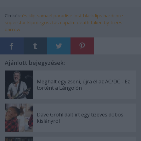
Címkék:
és
klip
samael
paradise lost
black lips
hardcore
superstar
klipmegosztás
napalm death
taken by trees
barrow
Ajánlott bejegyzések:
Meghalt egy zseni, újra él az AC/DC - Ez
történt a Lángolón
Dave Grohl dalt írt egy tízéves dobos
kislányról