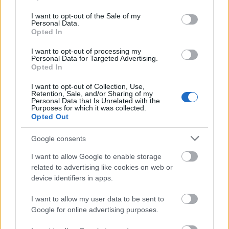
use your data for below specified purposes in below Google
consent section.
I want to opt-out of the Sale of my
Personal Data.
Opted In
I want to opt-out of processing my
Personal Data for Targeted Advertising.
Opted In
I want to opt-out of Collection, Use,
Retention, Sale, and/or Sharing of my
Personal Data that Is Unrelated with the
Purposes for which it was collected.
Opted Out
Google consents
Paradise Lost - Faith Divides Us Death Unites Us
I want to allow Google to enable storage
Az új
Paradise Lost
nem rossz
lemez
(bár már rég
related to advertising like cookies on web or
oda az egykori dicsőség), mint ahogy az első videó is
device identifiers in apps.
kifejezetten remek lett. A történet nem egetverő, a
kivitelezés viszont zseniális. Így kell egyszerűen
I want to allow my user data to be sent to
Google for online advertising purposes.
megfogalmazni a mondanivalót. Ráadásul most az
is kiderül, hogy miért érdemes egy "profI"