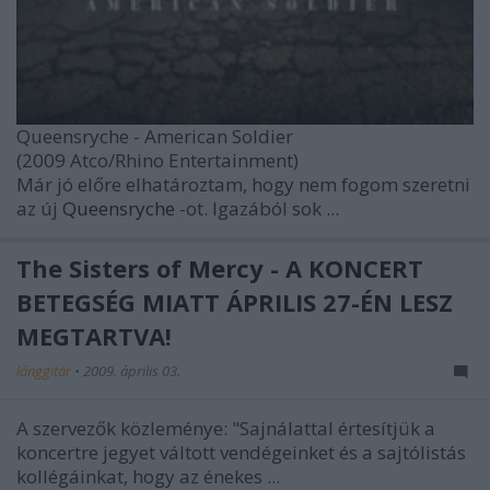
Queensryche - American Soldier
(2009 Atco/Rhino Entertainment)
Már jó előre elhatároztam, hogy nem fogom szeretni
az új
Queensryche
-ot. Igazából sok ...
The Sisters of Mercy - A KONCERT
BETEGSÉG MIATT ÁPRILIS 27-ÉN LESZ
MEGTARTVA!
lánggitár
•
2009. április 03.
A szervezők közleménye: "Sajnálattal értesítjük a
koncertre jegyet váltott vendégeinket és a sajtólistás
kollégáinkat, hogy az énekes ...