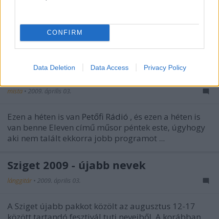
CONFIRM
A népszerű Kaiser Chiefs zenekar
Data Deletion
Data Access
Privacy Policy
zenél ma Petőfin
mista
•
2009. április 03.
Ezen a héten is van
Petőfi Rádió
, és ezen a héten is
van benne
Eleven
című műsor péntek este, úgyhogy
aki nem talált ekkorra jobb programot ...
Sziget 2009 - újabb nevek
lánggitár
•
2009. április 03.
A Sziget újabb pakkot közölt az augusztus 12-17
között tartandó fesztivál tuti neveiből. A korábban