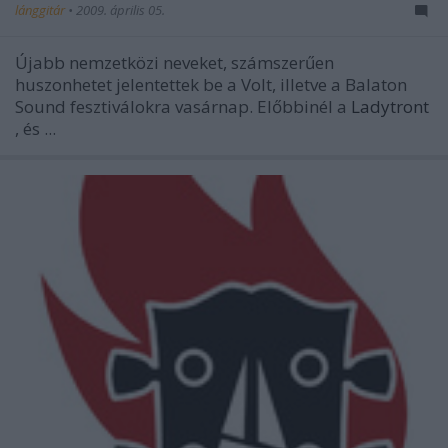
lánggitár
•
2009. április 05.
Újabb nemzetközi neveket, számszerűen
huszonhetet jelentettek be a Volt, illetve a Balaton
Sound fesztiválokra vasárnap. Előbbinél a
Ladytront
, és ...