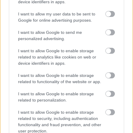
device identifiers in apps.
I want to allow my user data to be sent to
Nem lesz Thievery Corporation a
Google for online advertising purposes.
Balaton Soundon
I want to allow Google to send me
mista
•
2009. április 04.
personalized advertising.
Lemondta nyárra tervezett teljes európai turnéját a
I want to allow Google to enable storage
washingtoni
Thievery Corporation
, így a kilencvenes
related to analytics like cookies on web or
évek meghatározó downtempo-csapata nem lép ...
device identifiers in apps.
I want to allow Google to enable storage
related to functionality of the website or app.
I want to allow Google to enable storage
related to personalization.
I want to allow Google to enable storage
related to security, including authentication
functionality and fraud prevention, and other
user protection.