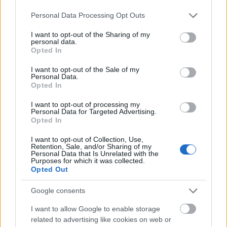
Jelenleg a világ talán legkúlabb párosának számító
Justice
nem elégedett meg a
Franz Ferdinand
,
Justin
Please note that this website/app uses one or more Google
Personal Data Processing Opt Outs
Timberlake
,
Britney
, vagy az
MGMT
...
services and may gather and store information including but
not limited to your visit or usage behaviour. You may click to
I want to opt-out of the Sharing of my
personal data.
grant or deny consent to Google and its third-party tags to
Opted In
use your data for below specified purposes in below Google
consent section.
I want to opt-out of the Sale of my
Personal Data.
Opted In
I want to opt-out of processing my
Personal Data for Targeted Advertising.
Opted In
I want to opt-out of Collection, Use,
Retention, Sale, and/or Sharing of my
Personal Data that Is Unrelated with the
Purposes for which it was collected.
Opted Out
Google consents
I want to allow Google to enable storage
related to advertising like cookies on web or