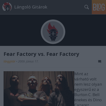
Lángoló Gitárok
Fear Factory vs. Fear Factory
lánggitár
•
2009. június 17.
Mint az
várható volt
nem lesz olyan
egyszerű ez a
Burton C. Bell
énekes és Dino
Cazarez