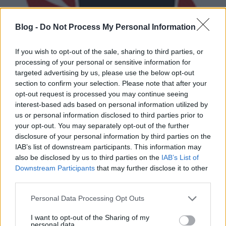
Blog -
Do Not Process My Personal Information
If you wish to opt-out of the sale, sharing to third parties, or
processing of your personal or sensitive information for
targeted advertising by us, please use the below opt-out
section to confirm your selection. Please note that after your
opt-out request is processed you may continue seeing
interest-based ads based on personal information utilized by
us or personal information disclosed to third parties prior to
your opt-out. You may separately opt-out of the further
Elmarad a budapesti Killswitch
disclosure of your personal information by third parties on the
Engage-koncert
IAB’s list of downstream participants. This information may
also be disclosed by us to third parties on the
IAB’s List of
lánggitár
•
2009. június 17.
Downstream Participants
that may further disclose it to other
third parties.
A Killswitch Engage "váratlan akadályokra"
Please note that this website/app uses one or more Google
Personal Data Processing Opt Outs
hivatkozva lemondta a budapesti koncerjét, így a
services and may gather and store information including but
június 19-re (most péntekre) tervezett buli elmarad.
not limited to your visit or usage behaviour. You may click to
I want to opt-out of the Sharing of my
A ...
personal data.