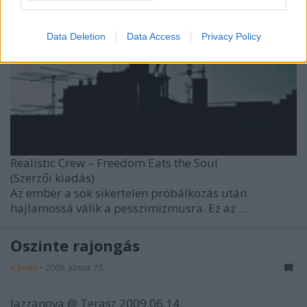
Data Deletion
Data Access
Privacy Policy
Realistic Crew – Freedom Eats the Soul
(Szerzői kiadás)
Az ember a sok sikertelen próbálkozás után
hajlamossá válik a pesszimizmusra. Ez az ...
Őszinte rajongás
K.Janka
•
2009. június 15.
Jazzanova @ Terasz 2009.06.14.