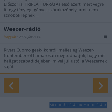
Először is, TRIPLA HURRÁ! Az első azért, mert végre
itt egy tényleg igényes szórakozóhely, amit nem
sznobok lepnek ...
Weezer-rádió
lánggitár
•
2009. június 15.
Rivers Cuomo geek-ikonról, mellesleg Weezer-
frontemberről hamarosan megtudhatjuk, hogy mit
hallgat szabadidejében, mivel júliustól a Weezernek
saját ...
SÜTI BEÁLLÍTÁSOK MÓDOSÍTÁSA