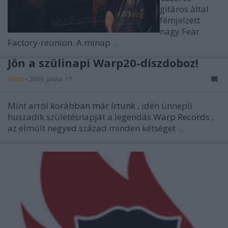
gitáros által
fémjelzett
nagy Fear
Factory-reunion. A minap ...
Jön a szülinapi Warp20-díszdoboz!
mista
•
2009. június 17.
Mint arról
korábban már írtunk
, idén ünnepli
huszadik születésnapját a legendás
Warp Records
,
az elmúlt negyed század minden kétséget ...