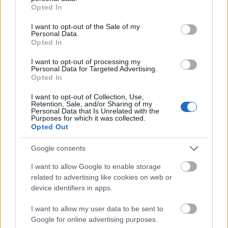
grant or deny consent to Google and its third-party tags to
Opted In
use your data for below specified purposes in below Google
RZA a Dürerben
consent section.
I want to opt-out of the Sale of my
Personal Data.
_fá_
•
2009. június 17.
Opted In
I want to opt-out of processing my
Idén már lett volna egy figyelemre méltó Wu-Tang-
Personal Data for Targeted Advertising.
Opted In
related fellépés Budapesten, az sajnos elmaradt, de
valószínűleg most mindenki kárpótolva lesz: ...
I want to opt-out of Collection, Use,
Retention, Sale, and/or Sharing of my
Personal Data that Is Unrelated with the
Képzelt fesztivál - A Wilsonic
Purposes for which it was collected.
Opted Out
Pozsonyból
Google consents
AronH
•
2009. június 16.
I want to allow Google to enable storage
Elég nehéz úgy elképzelni egy fesztivált, hogy a
related to advertising like cookies on web or
kapunyitás nem sátras-utazótáskás emberek
device identifiers in apps.
ezrének közreműködésével zajlik, meg kigyózó ...
I want to allow my user data to be sent to
Google for online advertising purposes.