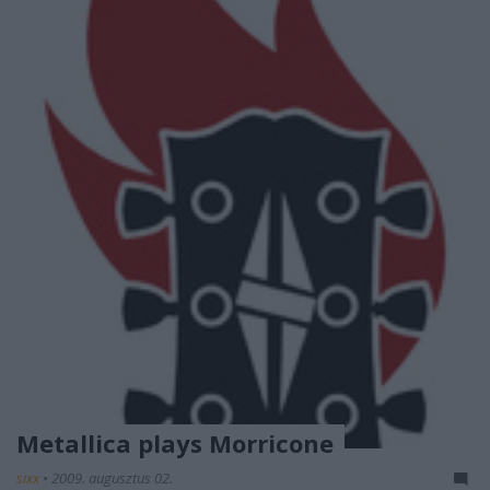
Metallica plays Morricone
sixx
•
2009. augusztus 02.