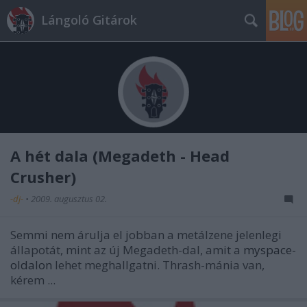
Lángoló Gitárok
A hét dala (Megadeth - Head
Crusher)
-dj-
•
2009. augusztus 02.
Semmi nem árulja el jobban a metálzene jelenlegi
állapotát, mint az új Megadeth-dal, amit a
myspace-
oldalon
lehet meghallgatni. Thrash-mánia van,
kérem ...