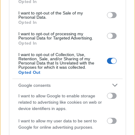
Opted In
Szeptember 20-án jelenik meg az új Pearl Jam lemez
use your data for below specified purposes in below Google
Backspacer címmel, amiről a csapat egy dalt már el
consent section.
I want to opt-out of the Sale of my
is játszott
élőben
, illetve most még egyet meg ...
Personal Data.
Opted In
Komoly, igényes munka – Ömlesztett
I want to opt-out of processing my
Personal Data for Targeted Advertising.
anyag #9
Opted In
SCs
•
2009. július 31.
I want to opt-out of Collection, Use,
Retention, Sale, and/or Sharing of my
Personal Data that Is Unrelated with the
Magyar avantgárd extrém metál külföldi kiadónál.
Purposes for which it was collected.
Opted Out
Történelembuzi, Brian Molko-hangú dagi
progresszív indierock-zenekara. Kultgyanús finn
Google consents
black ...
I want to allow Google to enable storage
Bloc Party: Vége?
related to advertising like cookies on web or
device identifiers in apps.
lánggitár
•
2009. július 31.
I want to allow my user data to be sent to
Google for online advertising purposes.
Kele Okereke, a mellesleg Szigeten is fellépő Bloc