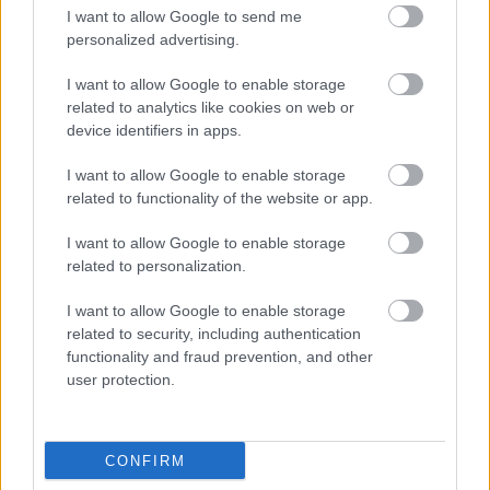
Party frontembere elárulta, hogy semmi konkrét
I want to allow Google to send me
terve nincs a zenekarának a jövőre nézve. "Nem ...
personalized advertising.
Jack Bruce-t meg akaják ölni
I want to allow Google to enable storage
related to analytics like cookies on web or
lánggitár
•
2009. július 31.
device identifiers in apps.
I want to allow Google to enable storage
related to functionality of the website or app.
I want to allow Google to enable storage
related to personalization.
I want to allow Google to enable storage
related to security, including authentication
functionality and fraud prevention, and other
user protection.
CONFIRM