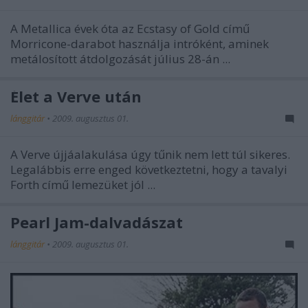
A Metallica évek óta az Ecstasy of Gold című
Morricone-darabot használja intróként, aminek
metálosított átdolgozását július 28-án ...
Élet a Verve után
lánggitár
•
2009. augusztus 01.
A Verve újjáalakulása úgy tűnik nem lett túl sikeres.
Legalábbis erre enged következtetni, hogy a tavalyi
Forth című lemezüket jól ...
Pearl Jam-dalvadászat
lánggitár
•
2009. augusztus 01.