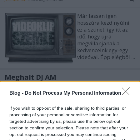
Már lassan igen
hosszúra kezd nyúlni
ez a szünet, így itt az
idő, hogy újra
megvillanjanak a
kedvenceink egy-egy
videóval. Épp elégből ...
Meghalt DJ AM
lánggitár
•
2009. augusztus 29.
Blog -
Do Not Process My Personal Information
Helyi idő
If you wish to opt-out of the sale, sharing to third parties, or
szerint péntek
processing of your personal or sensitive information for
délután New
targeted advertising by us, please use the below opt-out
York-i
section to confirm your selection. Please note that after your
lakásában
opt-out request is processed you may continue seeing
holtan találták