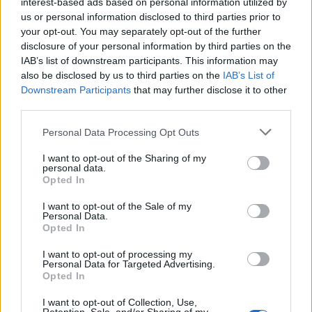
interest-based ads based on personal information utilized by
Adam
us or personal information disclosed to third parties prior to
Goldsteint,
your opt-out. You may separately opt-out of the further
ismertebb
disclosure of your personal information by third parties on the
nevén DJ AM-
IAB’s list of downstream participants. This information may
et. Egyelőre semmilyen hivatalos ...
also be disclosed by us to third parties on the
IAB’s List of
Downstream Participants
that may further disclose it to other
third parties.
Noel Gallagher kilépett az Oasisból
Please note that this website/app uses one or more Google
UP
•
2009. augusztus 29.
Personal Data Processing Opt Outs
services and may gather and store information including but
not limited to your visit or usage behaviour. You may click to
I want to opt-out of the Sharing of my
Néhány órával azután, hogy hevesen cáfolták a
personal data.
grant or deny consent to Google and its third-party tags to
Opted In
zenekar feloszlásáról szóló, évek óta forgalomban
use your data for below specified purposes in below Google
lévő híresztelések újabb hullámát, a ...
consent section.
I want to opt-out of the Sale of my
Personal Data.
Opted In
Insane - 33 (klippremier)
I want to opt-out of processing my
lánggitár
•
2009. augusztus 28.
Personal Data for Targeted Advertising.
Opted In
Elkészült az Insane Fonogram díjas Our Island Our
I want to opt-out of Collection, Use,
Empire nagylemezről a második videoklip a 33 című