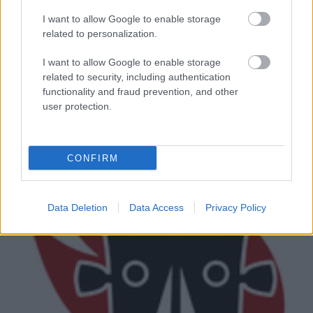
Nem halt meg a Slipknot dobosa
I want to allow Google to enable storage
related to personalization.
lánggitár
•
2009. augusztus 27.
I want to allow Google to enable storage
A Slipknot lemondott két koncertet, illetve egy turnét
related to security, including authentication
is a minap, ami annyira nem nagy dolog, történt már
functionality and fraud prevention, and other
ilyen mással is, de valaki kitalálta, hogy ...
user protection.
CONFIRM
Data Deletion
Data Access
Privacy Policy