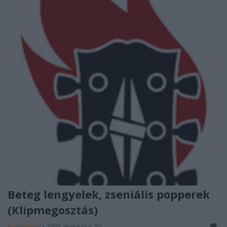
Beteg lengyelek, zseniális popperek
(Klipmegosztás)
frostdemon
•
2009. augusztus 30.