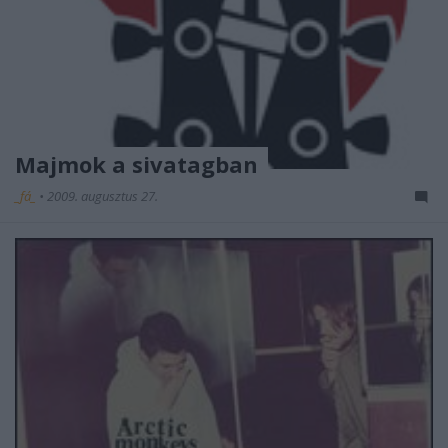
Majmok a sivatagban
_fá_
•
2009. augusztus 27.