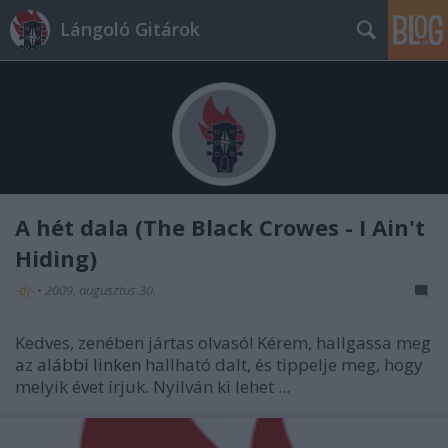
Lángoló Gitárok
A hét dala (The Black Crowes - I Ain't
Hiding)
-dj-
•
2009. augusztus 30.
Kedves, zenében jártas olvasó! Kérem, hallgassa meg
az
alábbi linken
hallható dalt, és tippelje meg, hogy
melyik évet írjuk. Nyilván ki lehet ...