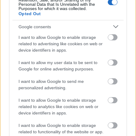
Retention, Sale, and/or Sharing of my
Personal Data that Is Unrelated with the
dalra. A felvételek idén júliusban zajlottak ...
Purposes for which it was collected.
Opted Out
Ingyenes Editors-koncert
Google consents
Budapesten
I want to allow Google to enable storage
lánggitár
•
2009. augusztus 28.
related to advertising like cookies on web or
device identifiers in apps.
Alig hagyta el országunkat az Editors (
felléptek
I want to allow my user data to be sent to
ugye a Szigeten,
interjút
is készítettünk velük), máris
Google for online advertising purposes.
itt a hír, hogy jönnek vissza. Szeptember ...
I want to allow Google to send me
A hét dala (Converge - Dark Horse)
personalized advertising.
-dj-
•
2009. augusztus 27.
I want to allow Google to enable storage
related to analytics like cookies on web or
Két hetet szünetelt a hét dala rovat, de ezen a héten
device identifiers in apps.
két alkalommal is megjelenünk. Az első eset
I want to allow Google to enable storage
olyannyira fontos és markáns, hogy soron kívüli ...
related to functionality of the website or app.