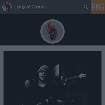
Lángoló Gitárok