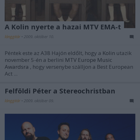
A Kolin nyerte a hazai MTV EMA-t
lánggitár
•
2009. október 10.
Péntek este az A38 Hajón eldőlt, hogy a
Kolin
utazik
november 5-én a berlini
MTV Europe Music
Awardsra
, hogy versenybe szálljon a Best European
Act ...
Felföldi Péter a Stereochristban
lánggitár
•
2009. október 09.