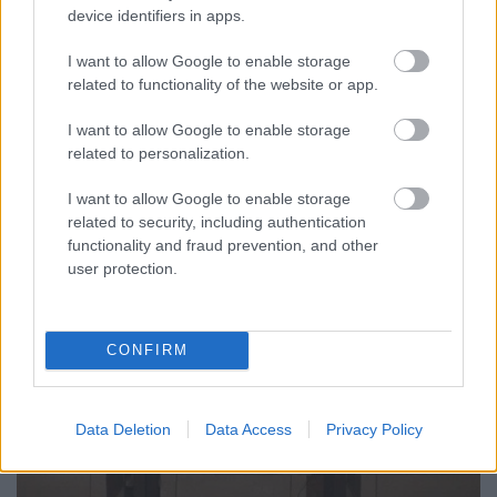
device identifiers in apps.
Temple Of The Dog-reunion
I want to allow Google to enable storage
lánggitár
•
2009. október 10.
related to functionality of the website or app.
A Temple Of The Dogot akár úgy is felfoghatjuk,
I want to allow Google to enable storage
mint a Pearl Jam elődjét, csak itt még a
related to personalization.
soundgardenes Chris Cornell vitte a prímet Eddie
Vedder helyett ...
I want to allow Google to enable storage
related to security, including authentication
functionality and fraud prevention, and other
user protection.
CONFIRM
Data Deletion
Data Access
Privacy Policy