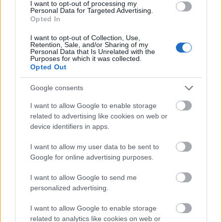
lánggitár
•
2009. október 11.
I want to opt-out of processing my
Personal Data for Targeted Advertising.
Opted In
Thom Yorke, Radiohead-énekes nemrég kijelentette,
hogy nem szándékoznak újabb nagylemezt kiadni,
I want to opt-out of Collection, Use,
Retention, Sale, and/or Sharing of my
inkább csak majd potyogtatják a dalokat egyenként,
Personal Data that Is Unrelated with the
...
Purposes for which it was collected.
Opted Out
Google consents
I want to allow Google to enable storage
related to advertising like cookies on web or
device identifiers in apps.
I want to allow my user data to be sent to
Google for online advertising purposes.
I want to allow Google to send me
personalized advertising.
I want to allow Google to enable storage
related to analytics like cookies on web or