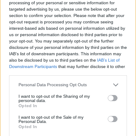
processing of your personal or sensitive information for
targeted advertising by us, please use the below opt-out
section to confirm your selection. Please note that after your
opt-out request is processed you may continue seeing
interest-based ads based on personal information utilized by
us or personal information disclosed to third parties prior to
your opt-out. You may separately opt-out of the further
disclosure of your personal information by third parties on the
IAB’s list of downstream participants. This information may
also be disclosed by us to third parties on the
IAB’s List of
Downstream Participants
that may further disclose it to other
third parties.
Please note that this website/app uses one or more Google
Personal Data Processing Opt Outs
Heti válogatásunkban lesz Black Lips, Napalm
services and may gather and store information including but
Death, Samael és Paradise Lost, de benéz a Taken By
not limited to your visit or usage behaviour. You may click to
I want to opt-out of the Sharing of my
personal data.
grant or deny consent to Google and its third-party tags to
Trees és a Hardcore Superstar is, a legdurvább
Opted In
use your data for below specified purposes in below Google
viszont ...
consent section.
I want to opt-out of the Sale of my
Personal Data.
Mégis albumot vesz fel a Radiohead
Opted In