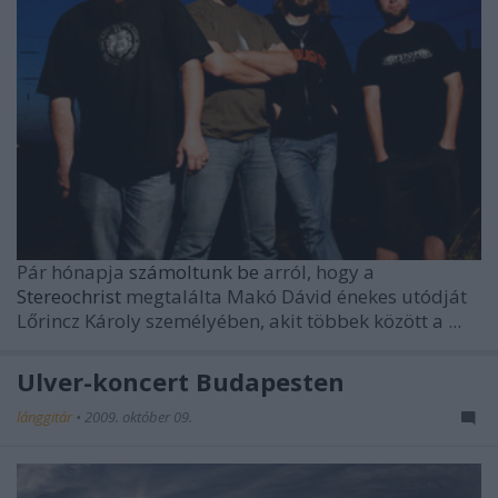
Pár hónapja
számoltunk be
arról, hogy a
Stereochrist
megtalálta Makó Dávid énekes utódját
Lőrincz Károly személyében, akit többek között a ...
Ulver-koncert Budapesten
lánggitár
•
2009. október 09.