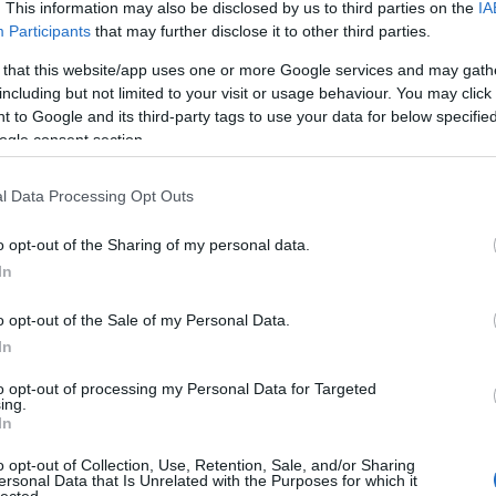
. This information may also be disclosed by us to third parties on the
IA
ult a Lángoló!
Participants
that may further disclose it to other third parties.
nkon
, ahol az eddigieknél jóval több tartalom vár!
 that this website/app uses one or more Google services and may gath
including but not limited to your visit or usage behaviour. You may click 
z végre kiadott egy végig élvezhető szólólemezt.
llegtelen, hogy jobban már nem is lehetne. A Pain
 to Google and its third-party tags to use your data for below specifi
ja az embert. A Mumford and Sons-szal könnyen
ogle consent section.
 ember. A kanadai Rush kijött egy teljesen
ssal. Ömlesztett kritikák.
l Data Processing Opt Outs
TOVÁBB
o opt-out of the Sharing of my personal data.
In
on
ömlesztett anyag
omar rodriguez lopez
hallgasd
o opt-out of the Sale of my Personal Data.
In
to opt-out of processing my Personal Data for Targeted
ing.
In
o opt-out of Collection, Use, Retention, Sale, and/or Sharing
ersonal Data that Is Unrelated with the Purposes for which it
HIRD
lected.