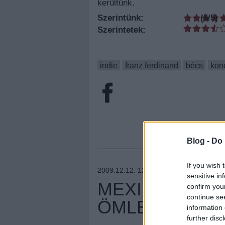
kerültünk.
Szerintünk:
(
5
/5)
Szerintetek:
indie
franz ferdinand
bécs
kon
Blog -
Do 
If you wish 
2009.12.12. 12:52 –
A LÁNGOLÓK
sensitive in
MEXIKÓI PSZI
confirm you
continue se
ÖMLESZTETT 
information 
further disc