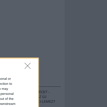
sonal or
HALLGASD!
ection to
ou may
MEGUGROTTÁK A LÉCET -
 personal
MEGHALLGATTUK AZ ÚJ
out of the
PROTEST THE HERO-LEMEZT
 downstream