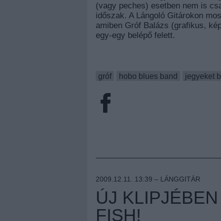
(vagy peches) esetben nem is csa
időszak. A Lángoló Gitárokon mos
amiben Gróf Balázs (grafikus, kép
egy-egy belépő felett.
gróf
hobo blues band
jegyeket b
2009.12.11. 13:39 –
LÁNGGITÁR
ÚJ KLIPJÉBEN
FISH!