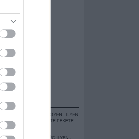
ÁMOLÓK
ZENÉS TÁBOR A HEGYEN - ILYEN
VOLT A VÍRUS SZÜLTE FEKETE
ZAJ FESZTIVÁL
SOHA NEM VOLT MÉG ILYEN -