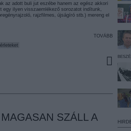
k az adott buli jut eszébe hanem az egész akkori
t egy ilyen visszaemlékező sorozatot indítunk,
regényrajzoló, rajzfilmes, újságíró stb.) mereng el
TOVÁBB
érleteket
BESZ
 MAGASAN SZÁLL A
HIRD