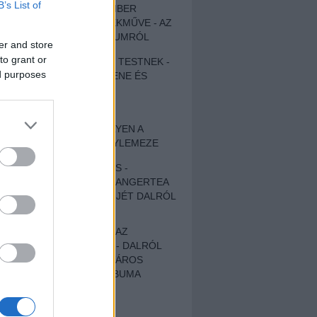
B’s List of
EGY DÜHÖS VÉNEMBER
UNIVERZÁLIS REMEKMŰVE - AZ
ÚJ BOB DYLAN-ALBUMRÓL
er and store
to grant or
ZENE LÉLEKNEK ÉS TESTNEK -
ed purposes
AUTENTIKUS NÉPZENE ÉS
KÖLTÉSZET
ÚJJÁSZÜLETETT
SZOMORKODÁS - ILYEN A
KATATONIA ÚJ NAGYLEMEZE
CROCODILE NERVES -
HALLGASD MEG AZ ANGERTEA
MA MEGJELENT EP-JÉT DALRÓL
DALRA!
A FELELŐSSÉGTŐL AZ
ELLOPOTT FÖLDIG - DALRÓL
DALRA A KÉPZELT VÁROS
SAMIZDAT CÍMŰ ALBUMA
ETÉS