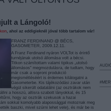
ult a Lángoló!
nkon
, ahol az eddigieknél jóval több tartalom vár!
FRANZ FERDINAND @ BÉCS,
GASOMETER, 2009.12.11.
A Franz Ferdinand nyáron VOLTot is érintő
turnéjának utolsó állomása volt a bécsi.
Titkon számítottam valami tipikus „utolsó
AUDI
állomásos” megmozdulásra, de tudtam, hogy
már csak a soproni produkció
megismétléséért is érdemes kilátogatni a
#MER
Gasometerbe. Kis tájékozódási zavar után
végül sikerült odatalálni (az osztrákok nem
állni a hosszú, altisra szabott lányokkal, és 15
, eltűrni, hogy az osztrák szekusok a hazai
n, ám sokkal komolyabb alapossággal motoznak meg
vették baszki, mivel szúrni lehet vele), és már be is