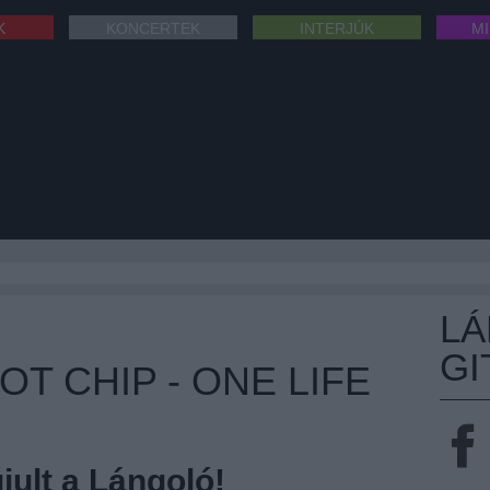
K
KONCERTEK
INTERJÚK
M
L
GI
OT CHIP - ONE LIFE
ult a Lángoló!