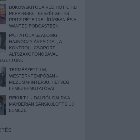
BUKOWSKITÓL A RED HOT CHILI
PEPPERSIG - BESZÉLGETÉS
PRITZ PÉTERREL ÍRÁSBAN ÉS A
WANTED PODCASTBEN
PAJTÁTÓL A SZALONIG –
HAJNÓCZY ÁRPÁDDAL, A
KONTROLL CSOPORT
ALTSZAXOFONOSÁVAL
ÉLGETTÜNK
TERMÉSZETFILM,
WESTERNTEMPÓBAN -
MEZUMM-INTERJÚ, HÉTVÉGI
LEMEZBEMUTATÓVAL
REKULT I. - DALRÓL DALRA A
MAYBERIAN SANSKÜLOTTS ÚJ
LEMEZE
ETÉS