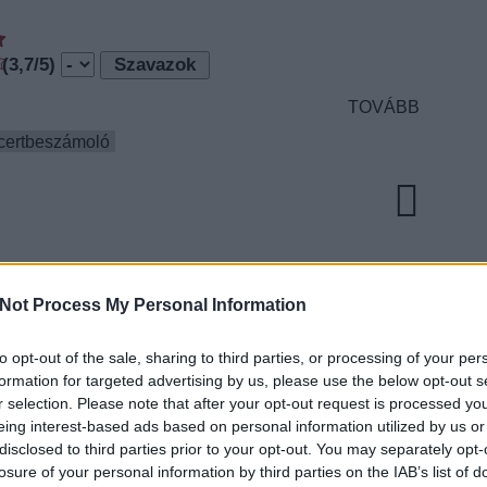
(
3,7
/5)
TOVÁBB
certbeszámoló
Not Process My Personal Information
to opt-out of the sale, sharing to third parties, or processing of your per
EZT 
formation for targeted advertising by us, please use the below opt-out s
CHEDELIA -
r selection. Please note that after your opt-out request is processed y
eing interest-based ads based on personal information utilized by us or
ANYAG #21
disclosed to third parties prior to your opt-out. You may separately opt-
losure of your personal information by third parties on the IAB’s list of