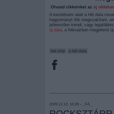
Olvasd cikkeinket az
új oldalu
A kezelésem alatt a hét dala rovat
hagyományt illik megszakítani, am
jellemzően trendi, vagy legalább
új dala
, a februárban megjelenő új
hot chip
a hét dala
2009.12.13. 10:28 –
_FÁ_
ROCKSZTÁRRÁ