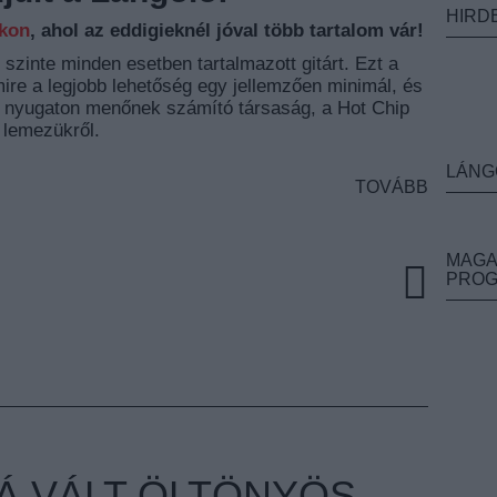
HIRD
nkon
, ahol az eddigieknél jóval több tartalom vár!
 szinte minden esetben tartalmazott gitárt. Ezt a
ire a legjobb lehetőség egy jellemzően minimál, és
is nyugaton menőnek számító társaság, a Hot Chip
 lemezükről.
LÁNG
TOVÁBB
MAGA
PRO
 VÁLT ÖLTÖNYÖS