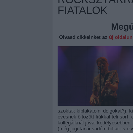
FIATALOK
Megúj
Olvasd cikkeinket az
új oldalu
szoktak kiplakátolni dolgokat?), ki
évesnek öltözött fiúkkal teli sort
kollégáiknál jóval kedélyesebbe
(még jogi tanácsadóm tollait is el