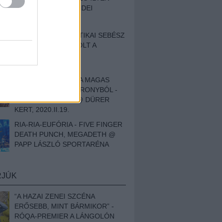
BESZÁMOLÓNK AZ IDEI
SZIGETRŐL
EGY HALLÁSPLASZTIKAI SEBÉSZ
NAPLÓJA - ILYEN VOLT A
SWANSRÓL SZÓLÓ
DOKUMENTUMFILM
MÉLY FÉRFIBÁNAT A MAGAS
ELEFÁNTCSONTTORONYBÓL -
LEPROUS, KLONE @ DÜRER
KERT, 2020.II.19.
RIA-RIA-EUFÓRIA - FIVE FINGER
DEATH PUNCH, MEGADETH @
PAPP LÁSZLÓ SPORTARÉNA
RJÚK
“A HAZAI ZENEI SZCÉNA
ERŐSEBB, MINT BÁRMIKOR” -
RÓQA-PREMIER A LÁNGOLÓN