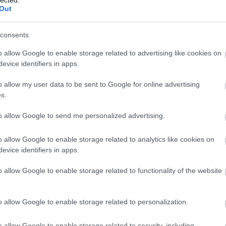
Out
ZES DEATH METAL
consents
E A DÜRERBEN
o allow Google to enable storage related to advertising like cookies on
evice identifiers in apps.
ult a Lángoló!
o allow my user data to be sent to Google for online advertising
s.
nkon
, ahol az eddigieknél jóval több tartalom vár!
Az
Entombed
intézmény. A svéd death metal
to allow Google to send me personalized advertising.
intézménye, holott jó ideig nem is azt
játszottak, mert amit a Wolverine Blues című
o allow Google to enable storage related to analytics like cookies on
alapmű után lemezre préseltek, az közelebb
evice identifiers in apps.
volt a rock&rollhoz, mint a death-hez. Ennek
ellenére az úgynevezett láncfűrészes
BESZ
o allow Google to enable storage related to functionality of the website
hangzás hozzájuk vezethető vissza, és a
mai napig csodájára járnak a hangmérnökök.
o allow Google to enable storage related to personalization.
TOVÁBB
o allow Google to enable storage related to security, including