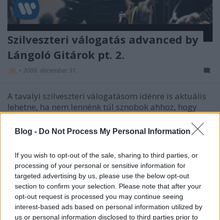
Szilveszteri válogatás advanced by
Lángoló Gitárok pt. 2.
_fá_
•
2009. december 31.
A tavalyi szilveszteri válogatásom idénre is aktuális
lehetne, ha nem lennénk túl sznobok ahhoz, hogy
ugyanazokra a dalokra táncolunk két szilveszteri ...
Blog -
Do Not Process My Personal Information
Hallástól vakulásig - Lovasi akkor és
most
If you wish to opt-out of the sale, sharing to third parties, or
processing of your personal or sensitive information for
aliz
•
2009. december 31.
targeted advertising by us, please use the below opt-out
section to confirm your selection. Please note that after your
Lovasi András: 20 év dalai @ MÜPA, 2009.12.29.
opt-out request is processed you may continue seeing
Október eleje óta tudom, hogy hangversenytermes
interest-based ads based on personal information utilized by
Kispál-koncert helyett Lovasi szerzői est készülődik ...
us or personal information disclosed to third parties prior to