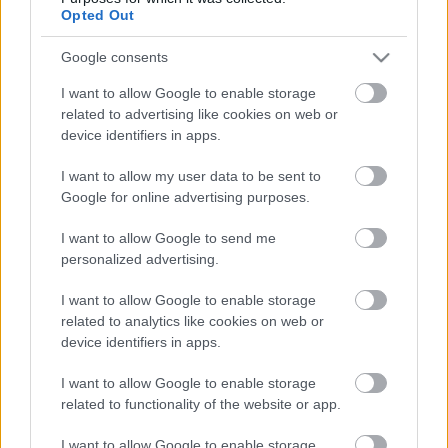
Dani
Opted Out
SCs
•
2009. december 30.
Google consents
I want to allow Google to enable storage
Anneke van Giersbergen–Danny Cavanagh @
related to advertising like cookies on web or
Budapest, Fővárosi Művelődési Ház, 2009.12.28.
device identifiers in apps.
Elmondom, mi a bajom az akusztikus koncertekkel.
Az a bajom ...
I want to allow my user data to be sent to
Google for online advertising purposes.
Meghalt az Avenged Sevenfold
I want to allow Google to send me
dobosa
personalized advertising.
lánggitár
•
2009. december 29.
I want to allow Google to enable storage
related to analytics like cookies on web or
Kaliforniai otthonában
device identifiers in apps.
december 28-án holtan találták
James Owen Sullivant (vagy,
I want to allow Google to enable storage
ahogy mindenki ismerte, The
related to functionality of the website or app.
Revet), az Avenged Sevenfold
dobosát. A ...
I want to allow Google to enable storage