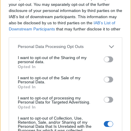
your opt-out. You may separately opt-out of the further
disclosure of your personal information by third parties on the
Italos köcsögök szilvesztere
IAB’s list of downstream participants. This information may
lánggitár
•
2009. december 30.
also be disclosed by us to third parties on the
IAB’s List of
Downstream Participants
that may further disclose it to other
third parties.
Idén Szilveszter napján ismét feléled a
Luca Brasi
,
ami arról híres, hogy abszolút nem veszi komolyan
Please note that this website/app uses one or more Google
Personal Data Processing Opt Outs
magát és csak feldolgozásokat játszik. A ...
services and may gather and store information including but
not limited to your visit or usage behaviour. You may click to
I want to opt-out of the Sharing of my
personal data.
grant or deny consent to Google and its third-party tags to
Szilveszter a West Balkánban
Opted In
use your data for below specified purposes in below Google
lánggitár
•
2009. december 30.
consent section.
I want to opt-out of the Sale of my
Personal Data.
Opted In
Immár második éve pihen Budapest egyik
legkedveltebb szórakózóhelye, a West Balkán,
I want to opt-out of processing my
Personal Data for Targeted Advertising.
viszont Szilveszter napján egyetlen éjszakára kinyit
Opted In
új helyén ...
I want to opt-out of Collection, Use,
Retention, Sale, and/or Sharing of my
Anneke van Nyertes és Hókuszpók
Personal Data that Is Unrelated with the
Purposes for which it was collected.