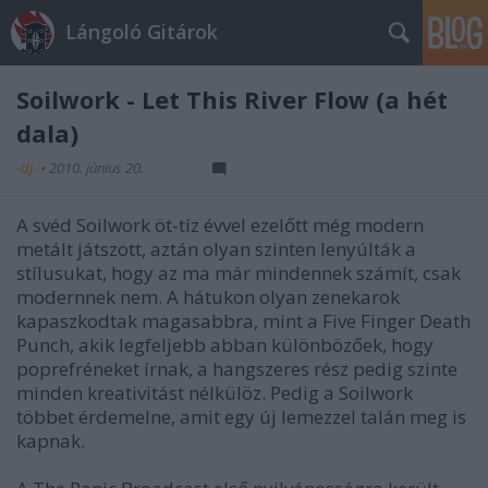
Lángoló Gitárok
Soilwork - Let This River Flow (a hét
dala)
-dj-
•
2010. június 20.
A svéd Soilwork öt-tíz évvel ezelőtt még modern
metált játszott, aztán olyan szinten lenyúlták a
stílusukat, hogy az ma már mindennek számít, csak
modernnek nem. A hátukon olyan zenekarok
kapaszkodtak magasabbra, mint a Five Finger Death
Punch, akik legfeljebb abban különbözőek, hogy
poprefréneket írnak, a hangszeres rész pedig szinte
minden kreativitást nélkülöz. Pedig a Soilwork
többet érdemelne, amit egy új lemezzel talán meg is
kapnak.