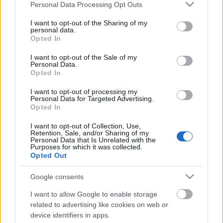
Please note that this website/app uses one or more Google
Personal Data Processing Opt Outs
services and may gather and store information including but
not limited to your visit or usage behaviour. You may click to
I want to opt-out of the Sharing of my
personal data.
grant or deny consent to Google and its third-party tags to
Utóbbiban feltűnőbbek a hangszerelési
Opted In
use your data for below specified purposes in below Google
megoldások, a több, technikás váltás, a
consent section.
I want to opt-out of the Sale of my
hangulatfokozás. A refrén sem abból áll, hogy pár
Personal Data.
hangot, kórus támogatással kitart Björn Strid
Opted In
énekes. A dal végén a Soilwork munkákon szokatlan
I want to opt-out of processing my
kiállás bontja meg a megszokott struktúrát. Ez egy
Personal Data for Targeted Advertising.
jól megírt, északi metálsláger, amelyik
Opted In
természetesen még mindig túl agyas ahhoz, hogy
befusson vele a sokak által másolt zenekar. Ha pedig
I want to opt-out of Collection, Use,
Retention, Sale, and/or Sharing of my
mégis sikerül, akkor elmondhatják magukról, hogy
Personal Data that Is Unrelated with the
Purposes for which it was collected.
nem izzadtak meg a sikerért, csak azt hozták, amit
Opted Out
tudnak, és tudtak már több mint egy évtizede is.
Google consents
I want to allow Google to enable storage
related to advertising like cookies on web or
Címkék:
metál
soilwork
a hét dala
device identifiers in apps.