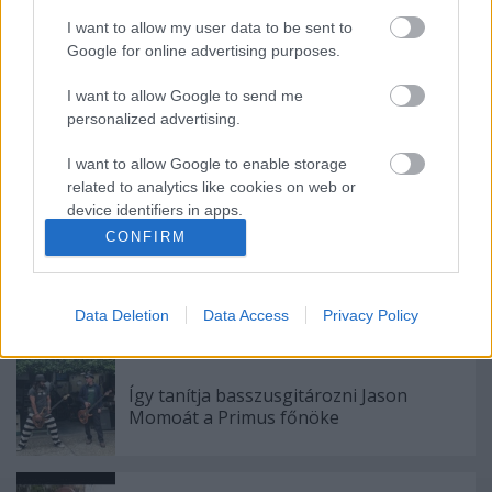
I want to allow my user data to be sent to
Google for online advertising purposes.
Ajánlott bejegyzések:
I want to allow Google to send me
personalized advertising.
Meghalt egy zseni, újra él az AC/DC - Ez
I want to allow Google to enable storage
történt a Lángolón
related to analytics like cookies on web or
device identifiers in apps.
CONFIRM
I want to allow Google to enable storage
A jazz és a klasszikus zene találkozása,
related to functionality of the website or app.
némi füttyel - Ilyen a HAB című film zenéje
Data Deletion
Data Access
Privacy Policy
I want to allow Google to enable storage
related to personalization.
I want to allow Google to enable storage
Így tanítja basszusgitározni Jason
Momoát a Primus főnöke
related to security, including authentication
functionality and fraud prevention, and other
user protection.