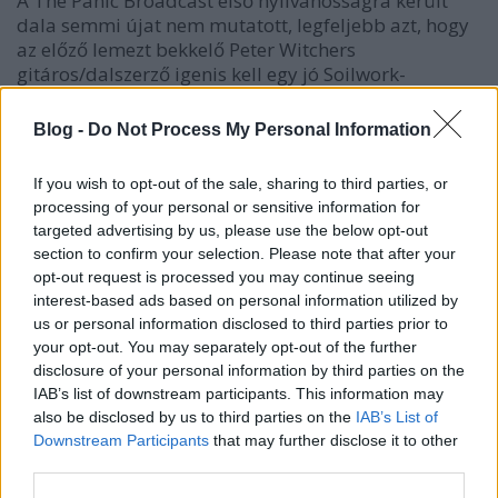
A The Panic Broadcast első nyilvánosságra került
dala semmi újat nem mutatott, legfeljebb azt, hogy
az előző lemezt bekkelő Peter Witchers
gitáros/dalszerző igenis kell egy jó Soilwork-
albumhoz. Azóta több szám kikerült a netre,
többnyire persze illegálisan. Közülük a Night Comes
Blog -
Do Not Process My Personal Information
Clean, és a
Let This River Flow
is több újdonságot
mutat.
If you wish to opt-out of the sale, sharing to third parties, or
processing of your personal or sensitive information for
targeted advertising by us, please use the below opt-out
section to confirm your selection. Please note that after your
opt-out request is processed you may continue seeing
interest-based ads based on personal information utilized by
us or personal information disclosed to third parties prior to
your opt-out. You may separately opt-out of the further
disclosure of your personal information by third parties on the
IAB’s list of downstream participants. This information may
also be disclosed by us to third parties on the
IAB’s List of
Downstream Participants
that may further disclose it to other
third parties.