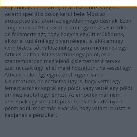
hogy el is hiszik. Az egyetlen dolog amiért még
hajlandóak pénzt adni, az a díszdoboz, vagy ha
valami speciális dolog kerül bele. Most az
árukapcsolást látom az egyetlen megoldásnak. Ezen
dolgozunk az Atticussal is, ami egy deszkás márka,
de felismerte azt, hogy hogyha együtt működünk,
akkor el tud érni egy olyan réteget is, akik amúgy
nem biztos, sőt valószínűleg be sem mennének egy
Atticus-boltba. Mi terveztünk egy pólót, és a
szeptemberben megjelenő kislemezhez a tervek
szerint csak úgy lehet majd hozzájutni, ha veszel egy
Atticus-pólót. Így egyrészről ingyen van a
kislemezünk, de nézheted úgy is, hogy vettél egy
lemezt amihez kaptál egy pólót, vagy vettél egy pólót
amihez kaptál egy lemezt. Az emberek már nem
szeretnek egy sima CD plusz booklet kiadványért
pénzt adni, most már elvárják, hogy valami pluszt is
kapjanak a pénzükért.