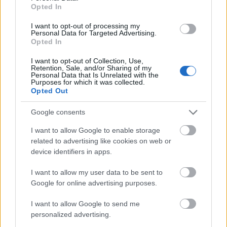
Opted In
I want to opt-out of processing my
Personal Data for Targeted Advertising.
Opted In
I want to opt-out of Collection, Use,
Retention, Sale, and/or Sharing of my
Personal Data that Is Unrelated with the
Purposes for which it was collected.
Opted Out
Most jött ki a Battle For The Sun legújabb redux
Google consents
változata. Már lassan követni sem tudom, hogy
I want to allow Google to enable storage
ez hányadik verzió, amit kiadtatok. Miért érzitek
related to advertising like cookies on web or
szükségét az újabb és újabb formátumok
device identifiers in apps.
kiadásának?
I want to allow my user data to be sent to
Kiadtuk egy éve, és most úgy éreztük, hogy ki kell
Google for online advertising purposes.
adni megint, hogy az embereknek eszébe jussunk,
főleg hogy még mindig turnén vagyunk. Beleraktuk
I want to allow Google to send me
az új single-t, ami egyébként csak szeptemberben
personalized advertising.
jön ki, a Trigger Happy Handst, van rajta tíz másik