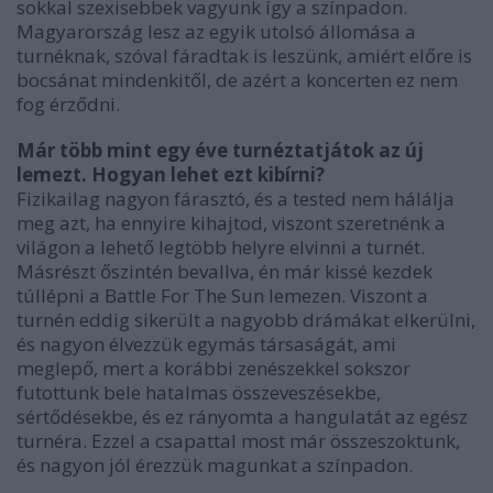
sokkal szexisebbek vagyunk így a színpadon.
Magyarország lesz az egyik utolsó állomása a
turnéknak, szóval fáradtak is leszünk, amiért előre is
bocsánat mindenkitől, de azért a koncerten ez nem
fog érződni.
Már több mint egy éve turnéztatjátok az új
lemezt. Hogyan lehet ezt kibírni?
Fizikailag nagyon fárasztó, és a tested nem hálálja
meg azt, ha ennyire kihajtod, viszont szeretnénk a
világon a lehető legtöbb helyre elvinni a turnét.
Másrészt őszintén bevallva, én már kissé kezdek
túllépni a Battle For The Sun lemezen. Viszont a
turnén eddig sikerült a nagyobb drámákat elkerülni,
és nagyon élvezzük egymás társaságát, ami
meglepő, mert a korábbi zenészekkel sokszor
futottunk bele hatalmas összeveszésekbe,
sértődésekbe, és ez rányomta a hangulatát az egész
turnéra. Ezzel a csapattal most már összeszoktunk,
és nagyon jól érezzük magunkat a színpadon.