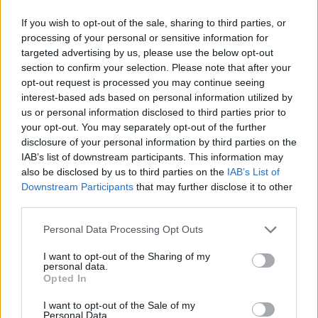
Számomra a Battle For The Sun sokkal
If you wish to opt-out of the sale, sharing to third parties, or
optimistábbnak tűnik a Meds világánál. Ez lesz
processing of your personal or sensitive information for
az új vonal?
targeted advertising by us, please use the below opt-out
section to confirm your selection. Please note that after your
Minden lemez elkészültekor nemcsak egy halom dalt
opt-out request is processed you may continue seeing
kap az aki megveszi azt, de egy pillanatképet is a
interest-based ads based on personal information utilized by
lelkivilágunkról, arról, hogy éppen hogyan vagyunk.
us or personal information disclosed to third parties prior to
Igen, a Meds eléggé sötét korszakunk volt, abból ki
your opt-out. You may separately opt-out of the further
kellett jönnünk, mert az sehova sem vezetett, és ez
disclosure of your personal information by third parties on the
lett az eredménye. Sokat dolgoztunk rajta, hogy
IAB’s list of downstream participants. This information may
túllépjünk azon az állapoton, szinte magunkra
also be disclosed by us to third parties on the
IAB’s List of
erőszakoltuk az optimizmust és a pozitív
Downstream Participants
that may further disclose it to other
gondolatokat, de megérte, mert túl vagyunk rajta, és
third parties.
a lemez is jó lett.
Please note that this website/app uses one or more Google
Personal Data Processing Opt Outs
services and may gather and store information including but
not limited to your visit or usage behaviour. You may click to
I want to opt-out of the Sharing of my
personal data.
grant or deny consent to Google and its third-party tags to
Opted In
use your data for below specified purposes in below Google
consent section.
I want to opt-out of the Sale of my
Personal Data.