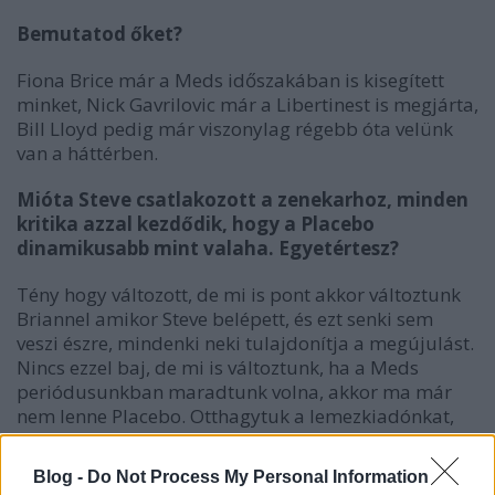
Bemutatod őket?
Fiona Brice már a Meds időszakában is kisegített
minket, Nick Gavrilovic már a Libertinest is megjárta,
Bill Lloyd pedig már viszonylag régebb óta velünk
van a háttérben.
Mióta Steve csatlakozott a zenekarhoz, minden
kritika azzal kezdődik, hogy a Placebo
dinamikusabb mint valaha. Egyetértesz?
Tény hogy változott, de mi is pont akkor változtunk
Briannel amikor Steve belépett, és ezt senki sem
veszi észre, mindenki neki tulajdonítja a megújulást.
Nincs ezzel baj, de mi is változtunk, ha a Meds
periódusunkban maradtunk volna, akkor ma már
nem lenne Placebo. Otthagytuk a lemezkiadónkat,
talpra álltunk, totál egyedül összeraktuk a lemezt, és
közben lelkileg is mások lettünk.
Blog -
Do Not Process My Personal Information