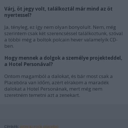
Várj, öt jegy volt, találkoztál már mind az öt
nyertessel?
Ja, tényleg, ez így nem olyan bonyolult. Nem, még
szerintem csak két szerencséssel találkoztunk, szóval
a többi még a boltok polcain hever valamelyik CD-
ben.
Hogy mennek a dolgok a személye projekteddel,
a Hotel Personával?
Ontom magamból a dalokat, és bár most csak a
Placebóra van időm, azért elrakom a maradék
dalokat a Hotel Personának, mert még nem
szeretném temetni azt a zenekart.
Címkék:
interjú
rock
placebo