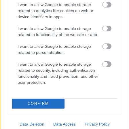
dal is, újak és átdolgozottak, és egy póló, amit mi
I want to allow Google to enable storage
terveztünk.
related to analytics like cookies on web or
device identifiers in apps.
Mindenki a CD formátum haláláról beszél,
megéri még ilyen díszdobozokat csinálni? Mi jön
I want to allow Google to enable storage
ezután?
related to functionality of the website or app.
Ezután a digitális jön, nem lesz már újabb fizikai
I want to allow Google to enable storage
hordozó, az biztos. A CD szerintem lassabban fog
related to personalization.
eltűnni, mint az jósolják, de el fog, az biztos. Elég, ha
I want to allow Google to enable storage
csak a saját eladási adatainkat nézzük. Sokkal több
related to security, including authentication
ember előtt lépünk fel, mint eddig, ez kiválóan
functionality and fraud prevention, and other
látszik a jegyeladásokból, viszont sokkal kevesebb
user protection.
lemezt adunk el, pedig logikusan ennek pont, hogy
egyenes arányosságban kellene lennie. Általánossá
vált az a nézőpont, hogy a zene ingyen jön az
Internetről, pedig nagyon nem így van, és tudják is
CONFIRM
az emberek, hogy nem így van, hiszen a koncertre
meg kifizetik a jegyárat, de mégis addig
mondogatják maguknak hogy a lemez ingyen van,
Data Deletion
Data Access
Privacy Policy