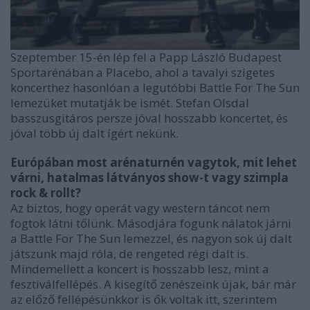
Szeptember 15-én lép fel a Papp László Budapest
Sportarénában a Placebo, ahol a tavalyi szigetes
koncerthez hasonlóan a legutóbbi Battle For The Sun
lemezüket mutatják be ismét. Stefan Olsdal
basszusgitáros persze jóval hosszabb koncertet, és
jóval több új dalt ígért nekünk.
Európában most arénaturnén vagytok, mit lehet
várni, hatalmas látványos show-t vagy szimpla
rock & rollt?
Az biztos, hogy operát vagy western táncot nem
fogtok látni tőlünk. Másodjára fogunk nálatok járni
a Battle For The Sun lemezzel, és nagyon sok új dalt
játszunk majd róla, de rengeted régi dalt is.
Mindemellett a koncert is hosszabb lesz, mint a
fesztiválfellépés. A kisegítő zenészeink újak, bár már
az előző fellépésünkkor is ők voltak itt, szerintem