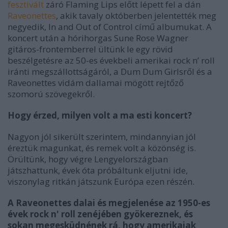
fesztivált
záró Flaming Lips előtt lépett fel a dán
Raveonettes
, akik tavaly októberben jelentették meg
negyedik, In and Out of Control című albumukat. A
koncert után a hórihorgas Sune Rose Wagner
gitáros-frontemberrel ültünk le egy rövid
beszélgetésre az 50-es évekbeli amerikai rock n’ roll
iránti megszállottságáról, a Dum Dum Girlsről és a
Raveonettes vidám dallamai mögött rejtőző
szomorú szövegekről.
Hogy érzed, milyen volt a ma esti koncert?
Nagyon jól sikerült szerintem, mindannyian jól
éreztük magunkat, és remek volt a közönség is.
Örültünk, hogy végre Lengyelországban
játszhattunk, évek óta próbáltunk eljutni ide,
viszonylag ritkán játszunk Európa ezen részén.
A Raveonettes dalai és megjelenése az 1950-es
évek rock n' roll zenéjében gyökereznek, és
sokan megesküdnének rá, hogy amerikaiak