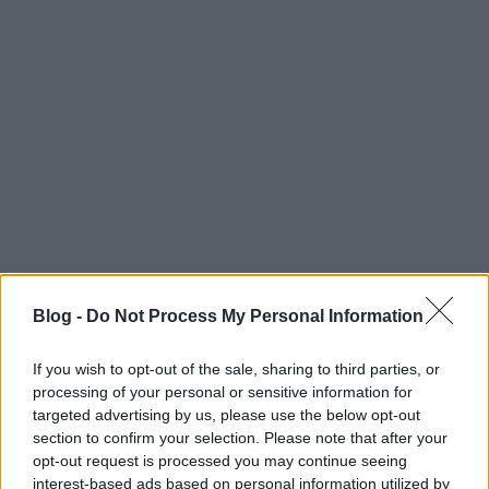
Blog -
Do Not Process My Personal Information
Nem sokkal előttetek lépett ma fel az amerikai
If you wish to opt-out of the sale, sharing to third parties, or
Dum Dum Girls, akik feldolgozták az új
processing of your personal or sensitive information for
albumotok egyik dalát, a
Heart of Stone
-t.
targeted advertising by us, please use the below opt-out
Ismered a lányokat? Hogy tetszett az
ő
section to confirm your selection. Please note that after your
verziójuk
?
opt-out request is processed you may continue seeing
interest-based ads based on personal information utilized by