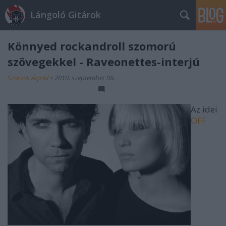
Lángoló Gitárok
Könnyed rockandroll szomorú
szövegekkel - Raveonettes-interjú
Szarvas Árpád
•
2010. szeptember 08.
Az idei
OFF