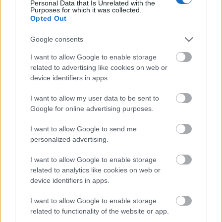
Personal Data that Is Unrelated with the
Purposes for which it was collected.
Opted Out
Google consents
I want to allow Google to enable storage
related to advertising like cookies on web or
device identifiers in apps.
I want to allow my user data to be sent to
Google for online advertising purposes.
I want to allow Google to send me
personalized advertising.
I want to allow Google to enable storage
related to analytics like cookies on web or
device identifiers in apps.
A dalaitok első hangzásra könnyed, naív, már
ezerszer hallott melódiákból állnak, a
I want to allow Google to enable storage
szövegeitek azonban sokszor szöges ellentétben
related to functionality of the website or app.
állnak a zenével, gondolok itt a Boys Who Rape