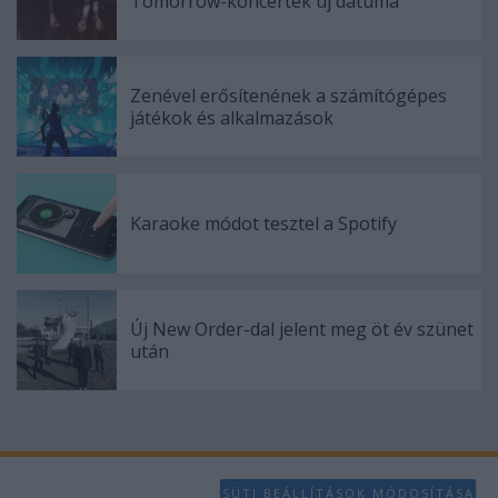
Tomorrow-koncertek új dátuma
Zenével erősítenének a számítógépes
játékok és alkalmazások
Karaoke módot tesztel a Spotify
Új New Order-dal jelent meg öt év szünet
után
SÜTI BEÁLLÍTÁSOK MÓDOSÍTÁSA