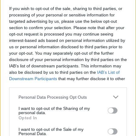
If you wish to opt-out of the sale, sharing to third parties, or
processing of your personal or sensitive information for
Idén is megrendezik, most éppen Madridban az
targeted advertising by us, please use the below opt-out
MTV Europe Music Awards díjkiosztót, amihez
section to confirm your selection. Please note that after your
automatikusan jár egy helyi esemény is, az MTV
opt-out request is processed you may continue seeing
interest-based ads based on personal information utilized by
EMA Regional Awards. Ezen öt magyar zenekar
us or personal information disclosed to third parties prior to
indul, 2010-ben egész pontosan a Hősök, a
your opt-out. You may separately opt-out of the further
Kiscsillag, a Nemjuci, a Neo és a Kolin. Az öt közül
disclosure of your personal information by third parties on the
egy csapat képviseli hazánkat a MTV EMA Best
IAB’s list of downstream participants. This information may
European Act kategóriában. Tavaly a most is induló
also be disclosed by us to third parties on the
IAB’s List of
Kolin nyerte a hazai döntőt, nekik olyan ellenfelekkel
Downstream Participants
that may further disclose it to other
kellett megküzdeni Berlinben, mint David Guetta
third parties.
vagy a Nightwish. Hogy idén ki nyeri az MTV EMA
Legjobb Magyar Előadó díját, az az október 15-i
Please note that this website/app uses one or more Google
Personal Data Processing Opt Outs
díjátadóval egybekötött partin derül ki a
services and may gather and store information including but
Corvintetőn. Addig viszont
itt lehet szavazni
az öt
not limited to your visit or usage behaviour. You may click to
I want to opt-out of the Sharing of my
personal data.
zenekarra, illetve a többi kategória jelöltjeire.
grant or deny consent to Google and its third-party tags to
Opted In
use your data for below specified purposes in below Google
consent section.
I want to opt-out of the Sale of my
Personal Data.