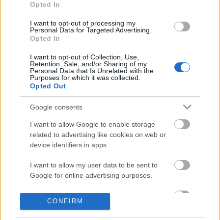
Opted In
Címkék:
pop
mtv
hír
kiscsillag
hősök
neo
nemjuci
kolin
I want to opt-out of processing my
Personal Data for Targeted Advertising.
Opted In
I want to opt-out of Collection, Use,
Retention, Sale, and/or Sharing of my
Ajánlott bejegyzések:
Personal Data that Is Unrelated with the
Purposes for which it was collected.
Opted Out
Így tanítja basszusgitározni Jason
Google consents
Momoát a Primus főnöke
I want to allow Google to enable storage
related to advertising like cookies on web or
device identifiers in apps.
Live session videóval melegít be az őszi
koncertek előtt a The Pontiac zenekar
I want to allow my user data to be sent to
Google for online advertising purposes.
I want to allow Google to send me
CONFIRM
Visszavette a bakelit a vezető helyét a
personalized advertising.
fizikai eladásokban