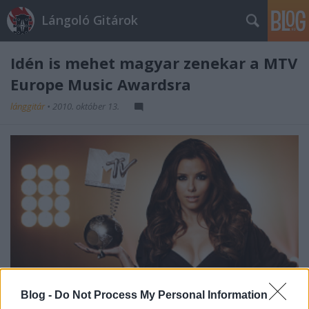
Lángoló Gitárok
Idén is mehet magyar zenekar a MTV
Europe Music Awardsra
lánggitár
•
2010. október 13.
Blog -
Do Not Process My Personal Information