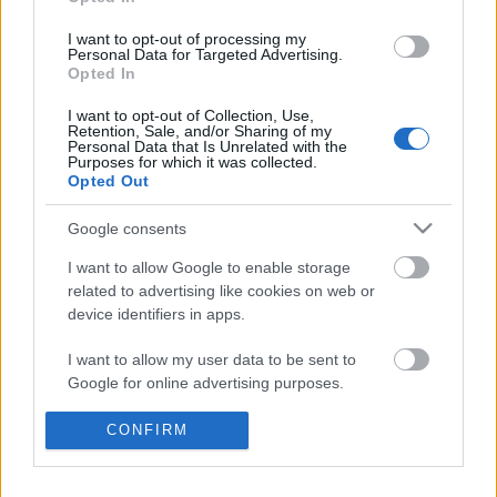
Címkék:
indie
pop
rock
program
kolin
lo fi stereo
fat phoenix
I want to opt-out of processing my
Personal Data for Targeted Advertising.
Opted In
I want to opt-out of Collection, Use,
Ajánlott bejegyzések:
Retention, Sale, and/or Sharing of my
Personal Data that Is Unrelated with the
Purposes for which it was collected.
Opted Out
Ez megy most az új Lángolón
Google consents
I want to allow Google to enable storage
related to advertising like cookies on web or
A jazz és a klasszikus zene találkozása,
device identifiers in apps.
némi füttyel - Ilyen a HAB című film zenéje
I want to allow my user data to be sent to
Google for online advertising purposes.
Live session videóval melegít be az őszi
I want to allow Google to send me
CONFIRM
koncertek előtt a The Pontiac zenekar
personalized advertising.