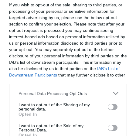
egyébként meglepően ritkaságszámba menő
If you wish to opt-out of the sale, sharing to third parties, or
kéttagú élőzenés formációk közül. Ilyenformán
processing of your personal or sensitive information for
színpadra áll az igen friss névnek számító, ám a
targeted advertising by us, please use the below opt-out
szakértők szerint annál érettebb, gitárt és karcos
section to confirm your selection. Please note that after your
szintiket egyaránt előtérbe helyező, atléta-pop Fat
opt-out request is processed you may continue seeing
interest-based ads based on personal information utilized by
Phoenix, akik csekély számú koncerttel is jelentős
us or personal information disclosed to third parties prior to
tábort építettek maguk köré hangzás terén is
your opt-out. You may separately opt-out of the further
maximalista, dinamikus produkciójukkal. A
disclosure of your personal information by third parties on the
koncepciót teljesen más irányból közelítő Lo-Fi
IAB’s list of downstream participants. This information may
Stereo puritán, de változatos, sőt zaklatott
also be disclosed by us to third parties on the
IAB’s List of
rockzenével foglal állást a minél magasabb
Downstream Participants
that may further disclose it to other
hangerőszint mellett, valahol a QOTSA, a White
third parties.
Stripes, néhol a Muse hatásaitól vezérelve. Az est
főfellépője emellett az új anyagát szokatlan módon
Please note that this website/app uses one or more Google
Personal Data Processing Opt Outs
mailben küldözgető Kolin, illetve természetesen a
services and may gather and store information including but
rezidens Kecske és Pipo.
not limited to your visit or usage behaviour. You may click to
I want to opt-out of the Sharing of my
personal data.
grant or deny consent to Google and its third-party tags to
Opted In
use your data for below specified purposes in below Google
consent section.
I want to opt-out of the Sale of my
Personal Data.
Opted In