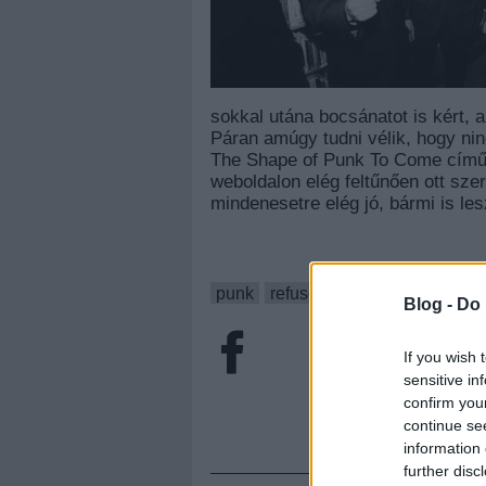
sokkal utána bocsánatot is kért, 
Páran amúgy tudni vélik, hogy nin
The Shape of Punk To Come című k
weboldalon elég feltűnően ott sze
mindenesetre elég jó, bármi is l
punk
refused
hardcore
hír
Blog -
Do 
If you wish 
sensitive in
confirm you
continue se
information 
further disc