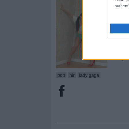
vannak az
videóanal
authenti
megosztók
nézettségi
inkább ér
monitoroz
milliót, a
nemrég deb
van kint 
poptörtén
el eddig e
pop
hír
lady gaga