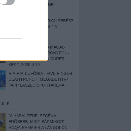
BESZÁMOLÓNK AZ IDEI
SZIGETRŐL
EGY HALLÁSPLASZTIKAI SEBÉSZ
NAPLÓJA - ILYEN VOLT A
SWANSRÓL SZÓLÓ
DOKUMENTUMFILM
MÉLY FÉRFIBÁNAT A MAGAS
ELEFÁNTCSONTTORONYBÓL -
LEPROUS, KLONE @ DÜRER
KERT, 2020.II.19.
RIA-RIA-EUFÓRIA - FIVE FINGER
DEATH PUNCH, MEGADETH @
PAPP LÁSZLÓ SPORTARÉNA
RJÚK
“A HAZAI ZENEI SZCÉNA
ERŐSEBB, MINT BÁRMIKOR” -
RÓQA-PREMIER A LÁNGOLÓN