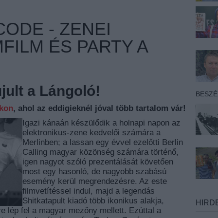
CODE - ZENEI
ILM ÉS PARTY A
ult a Lángoló!
BESZ
nkon
, ahol az eddigieknél jóval több tartalom vár!
Igazi kánaán készülődik a holnapi napon az
elektronikus-zene kedvelői számára a
Merlinben; a lassan egy évvel ezelőtti Berlin
Calling magyar közönség számára történő,
igen nagyot szóló prezentálását követően
most egy hasonló, de nagyobb szabású
esemény kerül megrendezésre. Az este
filmvetítéssel indul, majd a legendás
Shitkatapult kiadó több ikonikus alakja,
HIRD
 lép fel a magyar mezőny mellett. Ezúttal a