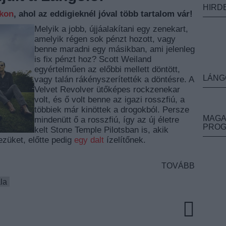
HIRD
nkon
, ahol az eddigieknél jóval több tartalom vár!
Melyik a jobb, újjáalakítani egy zenekart,
amelyik régen sok pénzt hozott, vagy
benne maradni egy másikban, ami jelenleg
is fix pénzt hoz? Scott Weiland
egyértelműen az előbbi mellett döntött,
LÁNG
vagy talán rákényszerítették a döntésre. A
Velvet Revolver ütőképes rockzenekar
volt, és ő volt benne az igazi rosszfiú, a
többiek már kinöttek a drogokból. Persze
MAGA
mindenütt ő a rosszfiú, így az új életre
PRO
kelt Stone Temple Pilotsban is, akik
ezüket, előtte pedig
egy dalt
ízelítőnek.
TOVÁBB
la