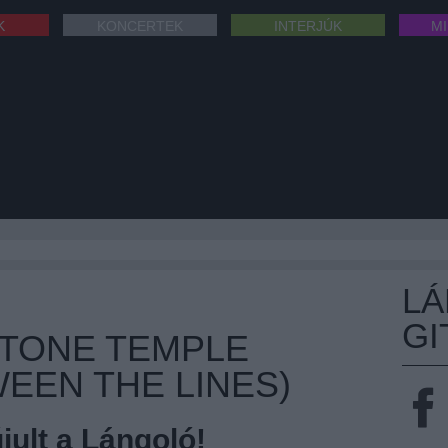
K
KONCERTEK
INTERJÚK
M
L
GI
STONE TEMPLE
WEEN THE LINES)
ult a Lángoló!