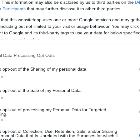
. This information may also be disclosed by us to third parties on the
IA
Participants
that may further disclose it to other third parties.
IS BLACK METAL –
 that this website/app uses one or more Google services and may gath
including but not limited to your visit or usage behaviour. You may click 
ANYAG
 to Google and its third-party tags to use your data for below specifi
ogle consent section.
ult a Lángoló!
l Data Processing Opt Outs
nkon
, ahol az eddigieknél jóval több tartalom vár!
o opt-out of the Sharing of my personal data.
el egyértelműen csak mozis karrier melletti
nt a She & Himre. Love Is Allt hallgatva az a fránya
In
an az emberben, hogy még mindig több van ebben a
 Fang Island rendkívül ötletesen vágta össze a már
o opt-out of the Sale of my Personal Data.
egjelent témákat. Az Alcest olyan, mintha a
In
t játszana, csak elfelejtett volna énekest váltani. A
a vikernesi (burzumi) hagyományokat inkább
to opt-out of processing my Personal Data for Targeted
tett kritikák.
ing.
In
TOVÁBB
o opt-out of Collection, Use, Retention, Sale, and/or Sharing
ersonal Data that Is Unrelated with the Purposes for which it
HIRD
lected.