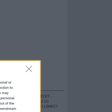
sonal or
HALLGASD!
ection to
ou may
MEGUGROTTÁK A LÉCET -
 personal
MEGHALLGATTUK AZ ÚJ
out of the
PROTEST THE HERO-LEMEZT
 downstream