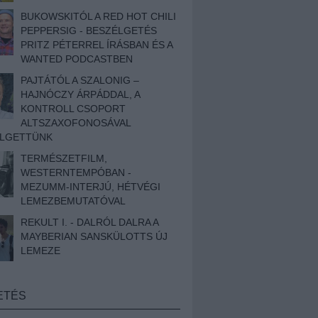
BUKOWSKITÓL A RED HOT CHILI
PEPPERSIG - BESZÉLGETÉS
PRITZ PÉTERREL ÍRÁSBAN ÉS A
WANTED PODCASTBEN
PAJTÁTÓL A SZALONIG –
HAJNÓCZY ÁRPÁDDAL, A
KONTROLL CSOPORT
ALTSZAXOFONOSÁVAL
ÉLGETTÜNK
TERMÉSZETFILM,
WESTERNTEMPÓBAN -
MEZUMM-INTERJÚ, HÉTVÉGI
LEMEZBEMUTATÓVAL
REKULT I. - DALRÓL DALRA A
MAYBERIAN SANSKÜLOTTS ÚJ
LEMEZE
ETÉS