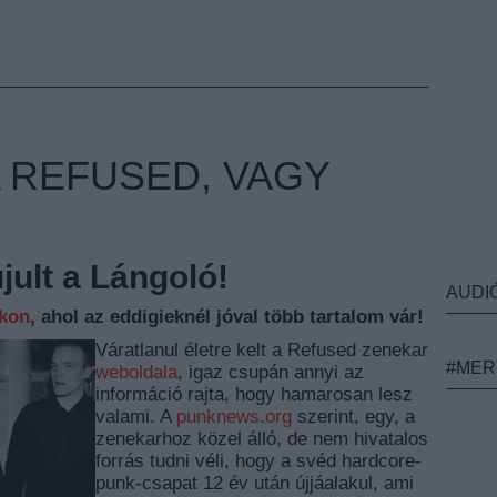
A REFUSED, VAGY
ult a Lángoló!
AUDI
nkon
, ahol az eddigieknél jóval több tartalom vár!
Váratlanul életre kelt a Refused zenekar
#MER
weboldala
, igaz csupán annyi az
információ rajta, hogy hamarosan lesz
valami. A
punknews.org
szerint, egy, a
zenekarhoz közel álló, de nem hivatalos
forrás tudni véli, hogy a svéd hardcore-
punk-csapat 12 év után újjáalakul, ami