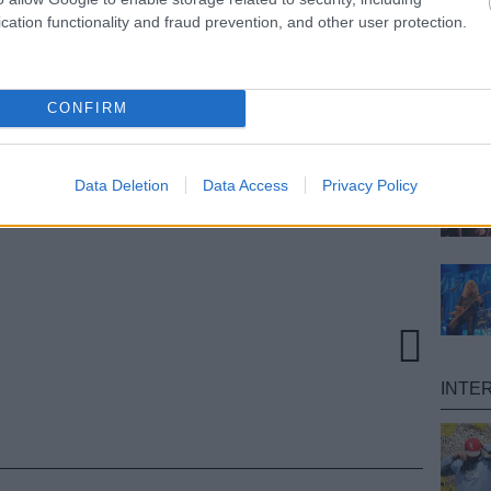
 egymilliárdos nézettségen az interneten. A
itikával foglalkozó cég összegyűjtötte a különböző
cation functionality and fraud prevention, and other user protection.
on (YouTube, DailyMotion, Vimeo stb.) lévő klipek
 adatait, és így jött ki a fenti szám. Ez annál is
dekes, hogy Gagának csupán három klipjét
ták. A Just Dance 273 milliót, a Bad Romance 360
CONFIRM
 Poker Face 375 milliót ért el eddig, ráadásul a
ütált Telephone is már 10 millió felett jár, hiába
csupán két hete. A 24 éves énekesnő ezzel
Data Deletion
Data Access
Privacy Policy
elmet írt, ugyanis egy zenekar/előadó sem érte még
zt a számot.
INTE