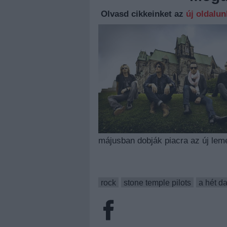
Olvasd cikkeinket az
új oldalu
májusban dobják piacra az új lem
rock
stone temple pilots
a hét da