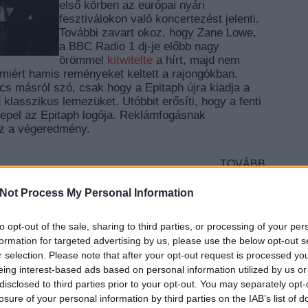
első körben az európai nyári
fesztiválokon való koncertezést jelenti.
További zavart okoz, hogy Zane Lowe,
a BBC Radio 1 dj-je előbb nagy
örömmel
kitwitelte
a hírt, majd nem
amiért hamis reményeket keltett a rajongókban.
cs másról szó, csak hogy a Epitaph újra kiadja a
lasszikus lemezüket. Utóbbit erősíti, hogy a fenti
repel az Epitaph logója. Reklámfogásnak
esz a végeredmény.
TOVÁBB
Not Process My Personal Information
to opt-out of the sale, sharing to third parties, or processing of your per
EZT 
formation for targeted advertising by us, please use the below opt-out s
r selection. Please note that after your opt-out request is processed y
eing interest-based ads based on personal information utilized by us or
disclosed to third parties prior to your opt-out. You may separately opt-
losure of your personal information by third parties on the IAB’s list of