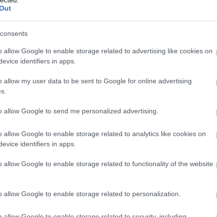
tett anyag
love is all
alcest
ezt hallgasd
Out
consents
o allow Google to enable storage related to advertising like cookies on
evice identifiers in apps.
o allow my user data to be sent to Google for online advertising
s.
to allow Google to send me personalized advertising.
GYMILLIÁRDOS
o allow Google to enable storage related to analytics like cookies on
ELETT JÁR
evice identifiers in apps.
BESZ
o allow Google to enable storage related to functionality of the website
ult a Lángoló!
nkon
, ahol az eddigieknél jóval több tartalom vár!
o allow Google to enable storage related to personalization.
 Measures szerint Lady Gaga videói immár túl
o allow Google to enable storage related to security, including