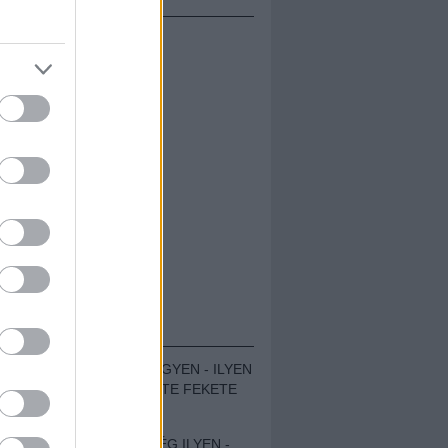
ÁMOLÓK
ZENÉS TÁBOR A HEGYEN - ILYEN
VOLT A VÍRUS SZÜLTE FEKETE
ZAJ FESZTIVÁL
SOHA NEM VOLT MÉG ILYEN -