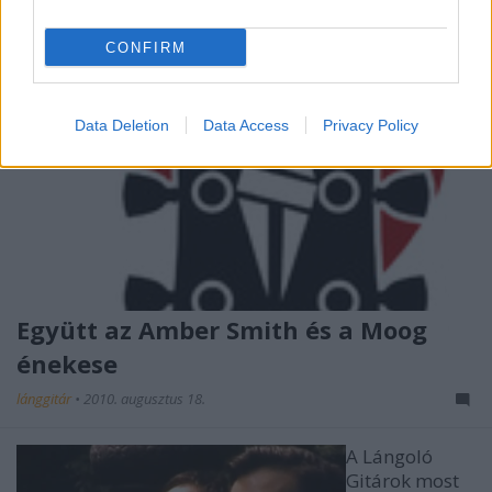
CONFIRM
Data Deletion
Data Access
Privacy Policy
Együtt az Amber Smith és a Moog
énekese
lánggitár
•
2010. augusztus 18.
A Lángoló
Gitárok most