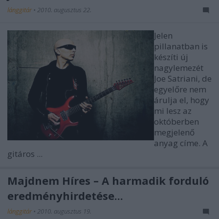
lánggitár
•
2010. augusztus 22.
Jelen
pillanatban is
készíti új
nagylemezét
Joe Satriani, de
egyelőre nem
árulja el, hogy
mi lesz az
októberben
megjelenő
anyag címe. A
gitáros ...
Majdnem Híres – A harmadik forduló
eredményhirdetése...
lánggitár
•
2010. augusztus 19.