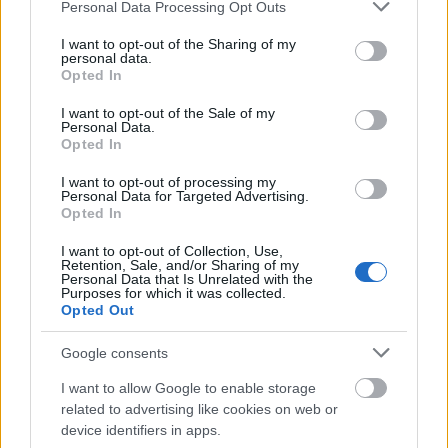
Please note that this website/app uses one or more Google
Personal Data Processing Opt Outs
services and may gather and store information including but
not limited to your visit or usage behaviour. You may click to
I want to opt-out of the Sharing of my
personal data.
grant or deny consent to Google and its third-party tags to
Opted In
use your data for below specified purposes in below Google
consent section.
I want to opt-out of the Sale of my
Personal Data.
Opted In
I want to opt-out of processing my
Personal Data for Targeted Advertising.
Opted In
I want to opt-out of Collection, Use,
Retention, Sale, and/or Sharing of my
Personal Data that Is Unrelated with the
Purposes for which it was collected.
Opted Out
Ma este Skinny Puppy a Dieselben
Google consents
lánggitár
•
2010. augusztus 19.
I want to allow Google to enable storage
related to advertising like cookies on web or
device identifiers in apps.