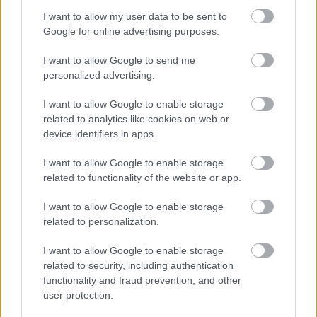
I want to allow my user data to be sent to
Google for online advertising purposes.
I want to allow Google to send me
personalized advertising.
I want to allow Google to enable storage
related to analytics like cookies on web or
device identifiers in apps.
A Skinny Puppy eddig csak fesztiválon lépett fel
I want to allow Google to enable storage
Magyarországon, úgyhogy a
related to functionality of the website or app.
dark/electro/indusztriál rajongóknak mindenképpen
esemény, hogy ma este ...
I want to allow Google to enable storage
related to personalization.
I want to allow Google to enable storage
related to security, including authentication
functionality and fraud prevention, and other
user protection.