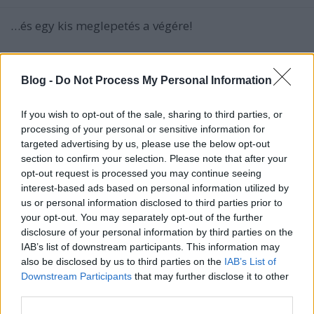
…és egy kis meglepetés a végére!
A mai napon lezárult a Majdnem Híres játékunk
harmadik fordulója. Mindenkinek köszönjük a
Blog -
Do Not Process My Personal Information
részvételt és a ...
If you wish to opt-out of the sale, sharing to third parties, or
A Maiden-stáb egy átlag magyar
processing of your personal or sensitive information for
kocsmát az asztal alá inna
targeted advertising by us, please use the below opt-out
section to confirm your selection. Please note that after your
sixx
•
2010. augusztus 19.
opt-out request is processed you may continue seeing
interest-based ads based on personal information utilized by
us or personal information disclosed to third parties prior to
A Blabbermouth.com-on találtuk az alábbi kocsmai
your opt-out. You may separately opt-out of the further
számlát,
amin az Iron Maiden két tagjának (Gers és
disclosure of your personal information by third parties on the
Harris) és haverjaiknak egy esti fogyasztása ...
IAB’s list of downstream participants. This information may
also be disclosed by us to third parties on the
IAB’s List of
Downstream Participants
that may further disclose it to other
third parties.