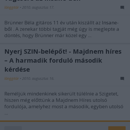
lánggitár
•
2010. augusztus 17.
Brünner Béla gitáros 11 év után kiszállt az
Insane-
ből
. A zenekar többi tagját még úgy is meglepte a
döntés, hogy Brünner már közel egy ...
Nyerj SZIN-belépőt! - Majdnem híres
– A harmadik forduló második
kérdése
lánggitár
•
2010. augusztus 16.
Reméljük mindenkinek sikerült túlélnie a Szigetet,
hiszen még előttünk a Majdnem Híres utolsó
fordulója, amelyhez most a második, egyben utolsó
...