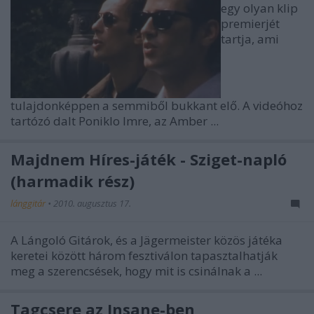
egy olyan klip
premierjét
tartja, ami
tulajdonképpen a semmiből bukkant elő. A videóhoz
tartózó dalt Poniklo Imre, az Amber ...
Majdnem Híres-játék - Sziget-napló
(harmadik rész)
lánggitár
•
2010. augusztus 17.
A Lángoló Gitárok, és a Jägermeister közös játéka
keretei között három fesztiválon tapasztalhatják
meg a szerencsések, hogy mit is csinálnak a ...
Tagcsere az Insane-ben