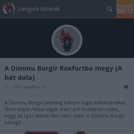
Lángoló Gitárok
A Dimmu Borgir Roxfortba megy (A
hét dala)
-dj-
•
2010. augusztus 22.
A Dimmu Borgir jelenleg három tagú metálzenekar.
Nem black metal ugye, mert azt mindenki tudja,
hogy az igaz fekete fém nem ilyen. A Dimmu Borgir
károgó ...