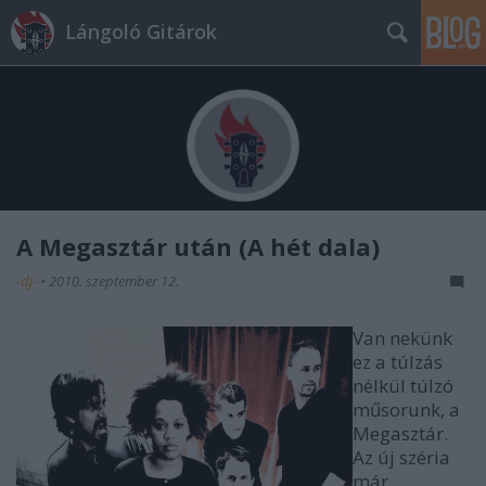
Lángoló Gitárok
A Megasztár után (A hét dala)
-dj-
•
2010. szeptember 12.
Van nekünk
ez a túlzás
nélkül túlzó
műsorunk, a
Megasztár.
Az új széria
már