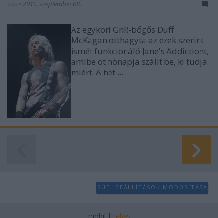
sixx
•
2010. szeptember 08.
Az egykori GnR-bőgős Duff
McKagan otthagyta az ezek szerint
ismét funkcionáló Jane's Addictiont,
amibe öt hónapja szállt be, ki tudja
miért. A hét ...
SÜTI BEÁLLÍTÁSOK MÓDOSÍTÁSA
mobil
|
teljes