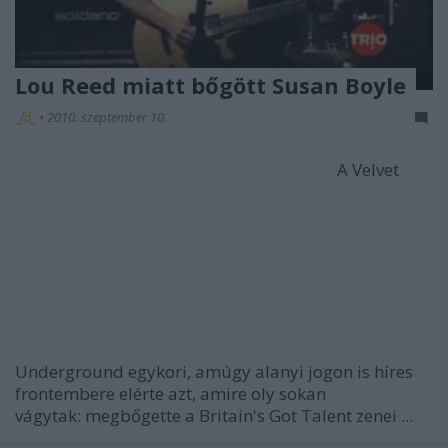
Lou Reed miatt bőgött Susan Boyle
_fá_
•
2010. szeptember 10.
A Velvet
Underground egykori, amúgy alanyi jogon is híres
frontembere elérte azt, amire oly sokan
vágytak: megbőgette a Britain's Got Talent zenei ...