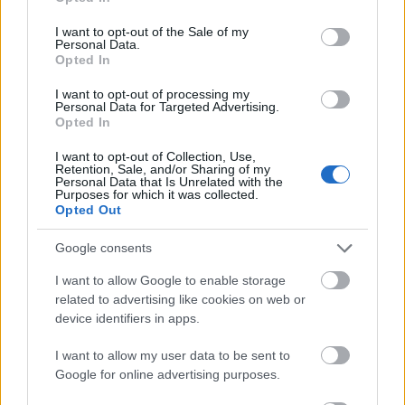
use your data for below specified purposes in below Google
consent section.
I want to opt-out of the Sale of my
Personal Data.
Opted In
I want to opt-out of processing my
Personal Data for Targeted Advertising.
Opted In
I want to opt-out of Collection, Use,
Retention, Sale, and/or Sharing of my
Personal Data that Is Unrelated with the
Purposes for which it was collected.
Opted Out
Google consents
I want to allow Google to enable storage
related to advertising like cookies on web or
device identifiers in apps.
Csak friss rózsák között érzi jól
I want to allow my user data to be sent to
Google for online advertising purposes.
magát Axl