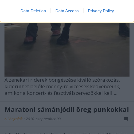
Data Deletion
Data Access
Privacy Policy
A zenekari riderek böngészése kiváló szórakozás,
kiderülhet belőle mennyire viccesek kedvenceink,
amikor a koncert- és fesztiválszervezőkkel kell ...
Maratoni sámánjódli öreg punkokkal
A Lángolók
•
2010. szeptember 09.