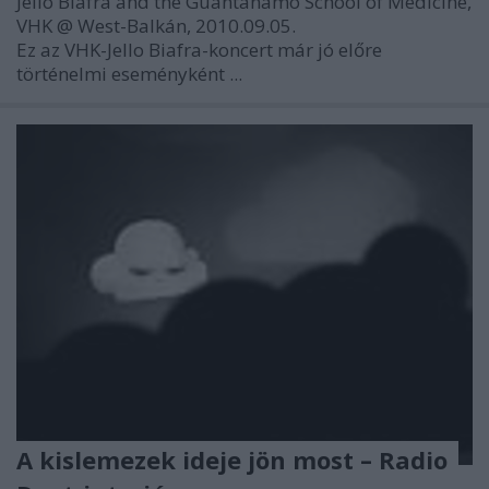
Jello Biafra and the Guantanamo School of Medicine,
VHK @ West-Balkán, 2010.09.05.
Ez az VHK-Jello Biafra-koncert már jó előre
történelmi eseményként ...
A kislemezek ideje jön most – Radio