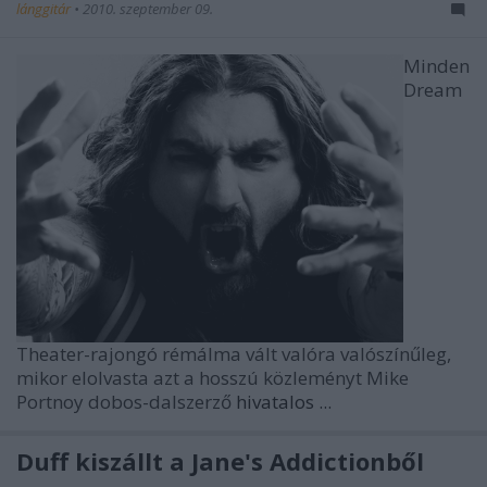
lánggitár
•
2010. szeptember 09.
Minden
Dream
Theater-rajongó rémálma vált valóra valószínűleg,
mikor elolvasta azt a hosszú közleményt Mike
Portnoy dobos-dalszerző
hivatalos ...
Duff kiszállt a Jane's Addictionből