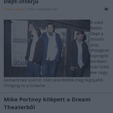
Dept-interjú
Szarvas Árpád
•
2010. szeptember 09.
A svéd
Radio
Dept
a
dream-
pop,
shoegaze
rajongók
körében
már több
éve nagy
kedvencnek számít. Idén jelentették meg legújabb
Clinging to a Scheme ...
Mike Portnoy kilépett a Dream
Theaterből