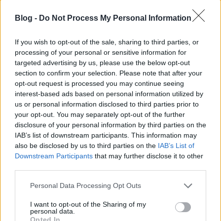
lánggitár
•
2010. szeptember 09.
Blog -
Do Not Process My Personal Information
If you wish to opt-out of the sale, sharing to third parties, or
processing of your personal or sensitive information for
targeted advertising by us, please use the below opt-out
section to confirm your selection. Please note that after your
opt-out request is processed you may continue seeing
interest-based ads based on personal information utilized by
us or personal information disclosed to third parties prior to
your opt-out. You may separately opt-out of the further
disclosure of your personal information by third parties on the
IAB’s list of downstream participants. This information may
also be disclosed by us to third parties on the
IAB’s List of
Downstream Participants
that may further disclose it to other
A barbadosi énekesnő tavaly megjelent, túl nagy
third parties.
sikereket nem bezsebelő Rated R lemeze után
novemberben ismét stúdiólemezt ad ki kezei közül.
Please note that this website/app uses one or more Google
Personal Data Processing Opt Outs
Ennek ...
services and may gather and store information including but
not limited to your visit or usage behaviour. You may click to
I want to opt-out of the Sharing of my
personal data.
grant or deny consent to Google and its third-party tags to
Opted In