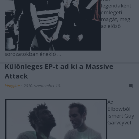
legendaként
emlegeti
magát, meg
az előző
sorozatokban éneklő ...
Különleges EP-t ad ki a Massive
Attack
lánggitár
•
2010. szeptember 10.
Az
Elbowból
ismert Guy
Garveyvel