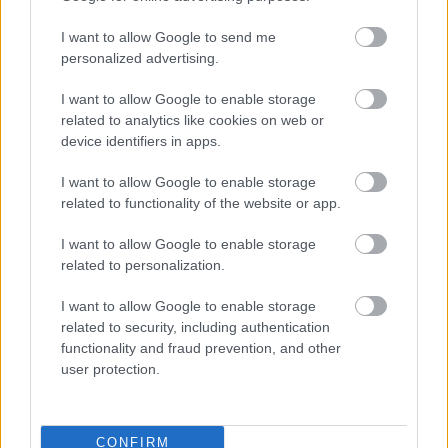
I want to allow Google to send me
personalized advertising.
I want to allow Google to enable storage
related to analytics like cookies on web or
device identifiers in apps.
I want to allow Google to enable storage
related to functionality of the website or app.
I want to allow Google to enable storage
related to personalization.
Zenekart bérel Magyarországon a
I want to allow Google to enable storage
volt Judas Priest-énekes
related to security, including authentication
functionality and fraud prevention, and other
lánggitár
•
2010. február 17.
user protection.
Tim "Ripper" Owens énekes úgy érkezik
Magyarországra a Crazy Mama Music Pubba
CONFIRM
március 5-én, hogy nem hoz magával zenekart. Ez