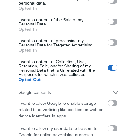
personal data.
grant or deny consent to Google and its third-party tags to
Opted In
Folyamatos őrület - Kollektiva-
use your data for below specified purposes in below Google
consent section.
interjú
I want to opt-out of the Sale of my
Personal Data.
Opted In
AronH
•
2010. február 18.
I want to opt-out of processing my
Personal Data for Targeted Advertising.
A percek alatt híressé, sokak számára pedig
Opted In
hírhedtté vált Kollektiva a maga hároméves, stílusok
és helyszínek közt folyamatosan cikázó ...
I want to opt-out of Collection, Use,
Retention, Sale, and/or Sharing of my
Personal Data that Is Unrelated with the
Purposes for which it was collected.
Téglás Zoli a Pennywise énekese
Opted Out
lánggitár
•
2010. február 18.
Google consents
Igen, tudjuk, hogy nem egetverően friss a hír, mivel
I want to allow Google to enable storage
már az április 30-ai budapesti düreres koncert is
related to advertising like cookies on web or
Téglás Zolival lett meghirdetve, de csak ...
device identifiers in apps.
I want to allow my user data to be sent to
Google for online advertising purposes.