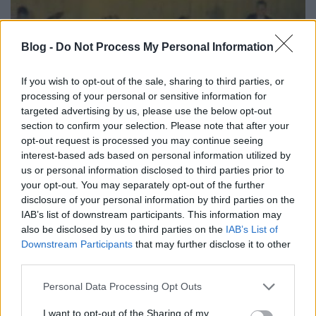
Blog -
Do Not Process My Personal Information
If you wish to opt-out of the sale, sharing to third parties, or
processing of your personal or sensitive information for
targeted advertising by us, please use the below opt-out
section to confirm your selection. Please note that after your
opt-out request is processed you may continue seeing
interest-based ads based on personal information utilized by
us or personal information disclosed to third parties prior to
Fojtogató Auróra-felvétel - daliás
your opt-out. You may separately opt-out of the further
idők
disclosure of your personal information by third parties on the
IAB’s list of downstream participants. This information may
KirschAndrás
•
2010. február 18.
also be disclosed by us to third parties on the
IAB’s List of
Downstream Participants
that may further disclose it to other
Auróra Cirkáló – Fojtogatók
third parties.
Bizonyára minden rokker környezetében él egy
Please note that this website/app uses one or more Google
kivénhedt Carl McCoy-imitátor, aki még húsvéti
Personal Data Processing Opt Outs
services and may gather and store information including but
locsolóverseit is az ...
not limited to your visit or usage behaviour. You may click to
I want to opt-out of the Sharing of my