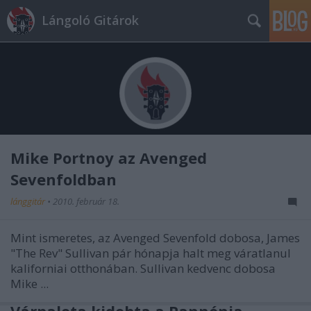
Lángoló Gitárok
Mike Portnoy az Avenged
Sevenfoldban
lánggitár
•
2010. február 18.
Mint ismeretes, az Avenged Sevenfold dobosa, James
"The Rev" Sullivan pár hónapja halt meg váratlanul
kaliforniai otthonában. Sullivan kedvenc dobosa
Mike ...