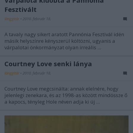
Várpalota kidobta a Pannónia
Fesztivált
lánggitár
•
2010. február 18.
A tavaly nagy sikert aratott Pannónia Fesztivál idén
másik helyszínre kényszerül költözni, ugyanis a
várpalotai önkormányzat olyan irreális ...
Courtney Love senki lánya
lánggitár
•
2010. február 18.
Courtney Love megcsinálta: annak elelnére, hogy
jelenlegi zenekara, és az 1998-as között mindössze ő
a kapocs, tényleg Hole néven adja ki új ...