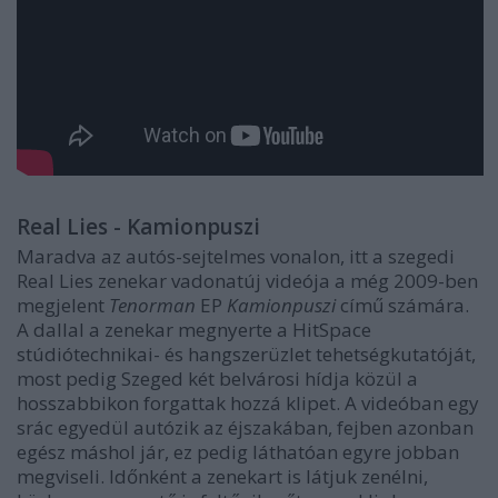
Real Lies - Kamionpuszi
Maradva az autós-sejtelmes vonalon, itt a szegedi
Real Lies zenekar vadonatúj videója a még 2009-ben
megjelent
Tenorman
EP
Kamionpuszi
című számára.
A dallal a zenekar megnyerte a HitSpace
stúdiótechnikai- és hangszerüzlet tehetségkutatóját,
most pedig Szeged két belvárosi hídja közül a
hosszabbikon forgattak hozzá klipet. A videóban egy
srác egyedül autózik az éjszakában, fejben azonban
egész máshol jár, ez pedig láthatóan egyre jobban
megviseli. Időnként a zenekart is látjuk zenélni,