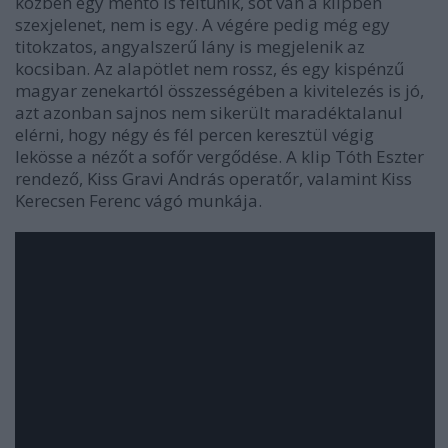
közben egy mentő is feltűnik, sőt van a klipben
szexjelenet, nem is egy. A végére pedig még egy
titokzatos, angyalszerű lány is megjelenik az
kocsiban. Az alapötlet nem rossz, és egy kispénzű
magyar zenekartól összességében a kivitelezés is jó,
azt azonban sajnos nem sikerült maradéktalanul
elérni, hogy négy és fél percen keresztül végig
lekösse a nézőt a sofőr vergődése. A klip Tóth Eszter
rendező, Kiss Gravi András operatőr, valamint Kiss
Kerecsen Ferenc vágó munkája.