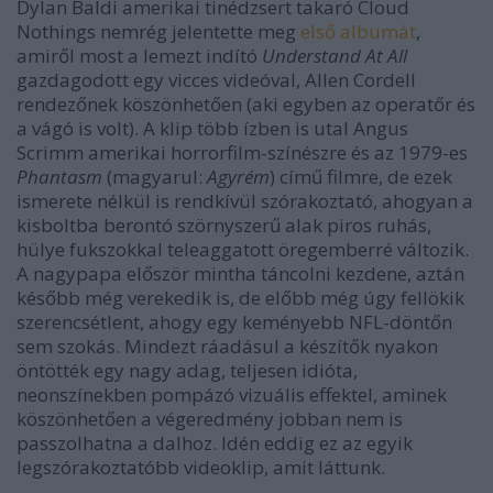
Dylan Baldi amerikai tinédzsert takaró Cloud
Nothings nemrég jelentette meg
első albumát
,
amiről most a lemezt indító
Understand At All
gazdagodott egy vicces videóval, Allen Cordell
rendezőnek köszönhetően (aki egyben az operatőr és
a vágó is volt). A klip több ízben is utal Angus
Scrimm amerikai horrorfilm-színészre és az 1979-es
Phantasm
(magyarul:
Agyrém
) című filmre, de ezek
ismerete nélkül is rendkívül szórakoztató, ahogyan a
kisboltba berontó szörnyszerű alak piros ruhás,
hülye fukszokkal teleaggatott öregemberré változik.
A nagypapa először mintha táncolni kezdene, aztán
később még verekedik is, de előbb még úgy fellökik
szerencsétlent, ahogy egy keményebb NFL-döntőn
sem szokás. Mindezt ráadásul a készítők nyakon
öntötték egy nagy adag, teljesen idióta,
neonszínekben pompázó vizuális effektel, aminek
köszönhetően a végeredmény jobban nem is
passzolhatna a dalhoz. Idén eddig ez az egyik
legszórakoztatóbb videoklip, amit láttunk.