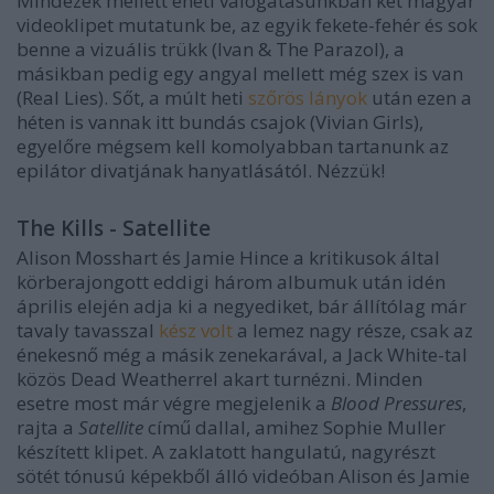
Mindezek mellett eheti válogatásunkban két magyar
videoklipet mutatunk be, az egyik fekete-fehér és sok
benne a vizuális trükk (Ivan & The Parazol), a
másikban pedig egy angyal mellett még szex is van
(Real Lies). Sőt, a múlt heti
szőrös lányok
után ezen a
héten is vannak itt bundás csajok (Vivian Girls),
egyelőre mégsem kell komolyabban tartanunk az
epilátor divatjának hanyatlásától. Nézzük!
The Kills - Satellite
Alison Mosshart és Jamie Hince a kritikusok által
körberajongott eddigi három albumuk után idén
április elején adja ki a negyediket, bár állítólag már
tavaly tavasszal
kész volt
a lemez nagy része, csak az
énekesnő még a másik zenekarával, a Jack White-tal
közös Dead Weatherrel akart turnézni. Minden
esetre most már végre megjelenik a
Blood Pressures
,
rajta a
Satellite
című dallal, amihez Sophie Muller
készített klipet. A zaklatott hangulatú, nagyrészt
sötét tónusú képekből álló videóban Alison és Jamie