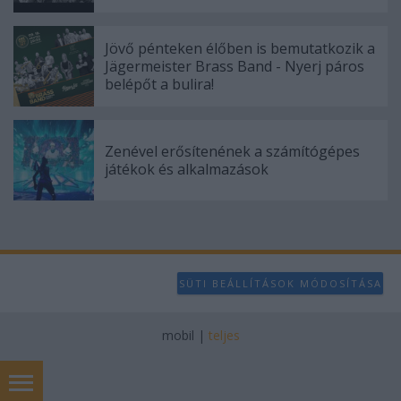
Jövő pénteken élőben is bemutatkozik a
Jägermeister Brass Band - Nyerj páros
belépőt a bulira!
Zenével erősítenének a számítógépes
játékok és alkalmazások
SÜTI BEÁLLÍTÁSOK MÓDOSÍTÁSA
mobil
|
teljes