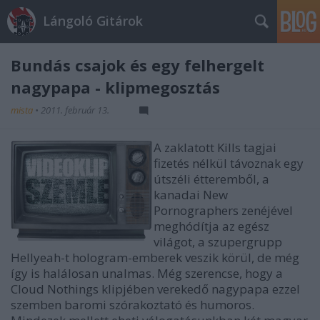
Lángoló Gitárok
Bundás csajok és egy felhergelt
nagypapa - klipmegosztás
mista
•
2011. február 13.
A zaklatott Kills tagjai
fizetés nélkül távoznak egy
útszéli étteremből, a
kanadai New
Pornographers zenéjével
meghódítja az egész
világot, a szupergrupp
Hellyeah-t hologram-emberek veszik körül, de még
így is halálosan unalmas. Még szerencse, hogy a
Cloud Nothings klipjében verekedő nagypapa ezzel
szemben baromi szórakoztató és humoros.