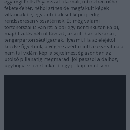
egy régi Rolls Royce-szal utaznak, miközben néhol
fekete-fehér, néhol színes de megfakult képek
villannak be, egy autóbaleset képei pedig
rendszeresen visszatérnek. És még valami
történetszál is van itt: a pár egy benzinkúton kajál,
majd fizetés nélkül távozik, az autóban alszanak,
tengerparton sétálgatnak, ilyesmi. Ha az elejétől
kezdve figyelünk, a végére azért mintha összeállna a
nem túl vidám kép, a sejtelmesség azonban az
utolsó pillanatig megmarad. Jól passzol a dalhoz,
úgyhogy ez azért inkább egy jó klip, mint sem.