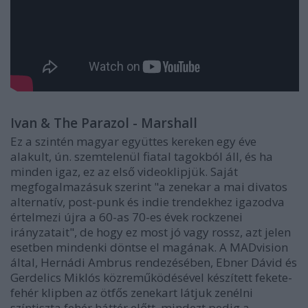
Ivan & The Parazol - Marshall
Ez a szintén magyar együttes kereken egy éve
alakult, ún. szemtelenül fiatal tagokból áll, és ha
minden igaz, ez az első videoklipjük. Saját
megfogalmazásuk szerint "a zenekar a mai divatos
alternatív, post-punk és indie trendekhez igazodva
értelmezi újra a 60-as 70-es évek rockzenei
irányzatait", de hogy ez most jó vagy rossz, azt jelen
esetben mindenki döntse el magának. A MADvision
által, Hernádi Ambrus rendezésében, Ebner Dávid és
Gerdelics Miklós közreműködésével készített fekete-
fehér klipben az ötfős zenekart látjuk zenélni
színtiszta fehér háttér előtt, mindezt pedig a