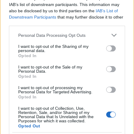
IAB’s list of downstream participants. This information may
also be disclosed by us to third parties on the
IAB’s List of
Downstream Participants
that may further disclose it to other
Hellyeah - Better Man
third parties.
A Mudvayne, a Nothingface, és Damageplan
zenekarok tagjaiból létrejött heavy metal
Please note that this website/app uses one or more Google
Personal Data Processing Opt Outs
szupergrupp második albumát adta ki a tavalyi
services and may gather and store information including but
nyár kellős közepén,
not limited to your visit or usage behaviour. You may click to
I want to opt-out of the Sharing of my
Stampede
címmel. Ezen hallható
personal data.
grant or deny consent to Google and its third-party tags to
a
Better Man
, ami ugyan már novemberben önállóan
Opted In
use your data for below specified purposes in below Google
is kijött az album második kislemezeként, videoklip
consent section.
csak most készült hozzá. Pedig ha már eddig vártak
I want to opt-out of the Sale of my
Personal Data.
vele, igazán hagyhatták volna a fenébe az egészet,
Opted In
ennél közhelyesebb és unalmasabb klipet ugyanis
még szándékosan sem lehetett volna készíteni. Ezen
I want to opt-out of processing my
Personal Data for Targeted Advertising.
még azok a jól érezhetően hatásfokozásnak szánt
Opted In
hologram-szerűen megjelenő szereplők sem
javítanak, akik rendszeresen feltűnnek a
I want to opt-out of Collection, Use,
bedeszkázott ajtajú családi házban fel-alá
Retention, Sale, and/or Sharing of my
Personal Data that Is Unrelated with the
mászkáló, az ablakon keresztül távolba révedő
Purposes for which it was collected.
tekintettel éneklő frontember körül. Ezt a klipet
Opted Out
szigorúan csak rajongóknak ajánljuk!