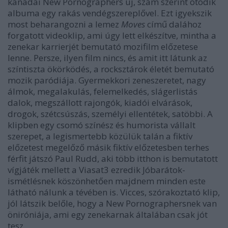
kanadai New Pornographers új, szám szerint ötödik
albuma egy rakás vendégszereplővel. Ezt igyekszik
most beharangozni a lemez
Moves
című dalához
forgatott videoklip, ami úgy lett elkészítve, mintha a
zenekar karrierjét bemutató mozifilm előzetese
lenne. Persze, ilyen film nincs, és amit itt látunk az
színtiszta ökörködés, a rocksztárok életét bemutató
mozik paródiája. Gyermekkori zeneszeretet, nagy
álmok, megalakulás, felemelkedés, slágerlistás
dalok, megszállott rajongók, kiadói elvárások,
drogok, szétcsúszás, személyi ellentétek, satöbbi. A
klipben egy csomó színész és humorista vállalt
szerepet, a legismertebb közülük talán a fiktív
előzetest megelőző másik fiktív előzetesben terhes
férfit játszó Paul Rudd, aki több itthon is bemutatott
vígjáték mellett a Viasat3 ezredik Jóbarátok-
ismétlésnek köszönhetően majdnem minden este
látható nálunk a tévében is. Vicces, szórakoztató klip,
jól látszik belőle, hogy a New Pornographersnek van
öniróniája, ami egy zenekarnak általában csak jót
tesz.