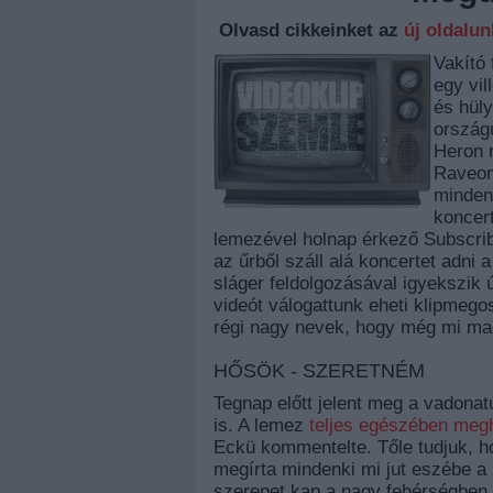
Olvasd cikkeinket az
új oldalu
Vakító
egy vil
és hül
országú
Heron 
Raveon
mindenf
koncert
lemezével holnap érkező Subscri
az űrből száll alá koncertet adni 
sláger feldolgozásával igyekszik 
videót válogattunk eheti klipmeg
régi nagy nevek, hogy még mi mag
HŐSÖK - SZERETNÉM
Tegnap előtt jelent meg a vadonat
is. A lemez
teljes egészében megha
Eckü kommentelte. Tőle tudjuk, 
megírta mindenki mi jut eszébe a 
szerepet kap a nagy fehérségben 