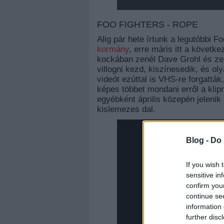
FOO FIGHTERS - ROPE
Alig pár hete írtunk a legutóbbi F
kormány
, erre máris itt a követk
kockában zenél Dave Grohl és ze
villogni kezd, kiszínesedik, és ol
videót ezúttal is VHS-re forgattá
képes többet mondani erről a klip
egyébként április közepén jeleni
kislemezes dal.
Blog -
Do 
If you wish 
sensitive in
confirm you
continue se
information 
further disc