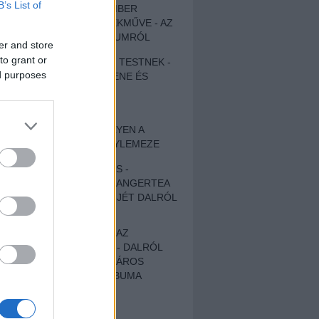
B’s List of
EGY DÜHÖS VÉNEMBER
UNIVERZÁLIS REMEKMŰVE - AZ
ÚJ BOB DYLAN-ALBUMRÓL
er and store
to grant or
ZENE LÉLEKNEK ÉS TESTNEK -
ed purposes
AUTENTIKUS NÉPZENE ÉS
KÖLTÉSZET
ÚJJÁSZÜLETETT
SZOMORKODÁS - ILYEN A
KATATONIA ÚJ NAGYLEMEZE
CROCODILE NERVES -
HALLGASD MEG AZ ANGERTEA
MA MEGJELENT EP-JÉT DALRÓL
DALRA!
A FELELŐSSÉGTŐL AZ
ELLOPOTT FÖLDIG - DALRÓL
DALRA A KÉPZELT VÁROS
SAMIZDAT CÍMŰ ALBUMA
ETÉS