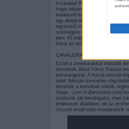
A kanadai Peaches közreműködés
authenti
klipje néhány nappal követte az 
énekesnő és Mike Stipe mindenféle
egy aluljáróban, vagy mozgólépcs
egyszerű vizuális trükkök kíséret
szemügyre vehetőek. Nem túl mo
perc 45 másodperc játékidőnek, me
közül az előbbi a jobb.
CAVALERA CONSPIRACY - KI
Ezzel a zenekarukkal második le
testvérek,
Blunt Force Trauma
les
beharangozni. A hozzá készült k
adott februári koncerten rögzített
felvették a testvérek másik, lege
Siege - Live In Barcelona
című kon
szoktunk ide beválogatni, mert há
érdekesek általában, de az említe
Viszont ennél több mondandónk ni