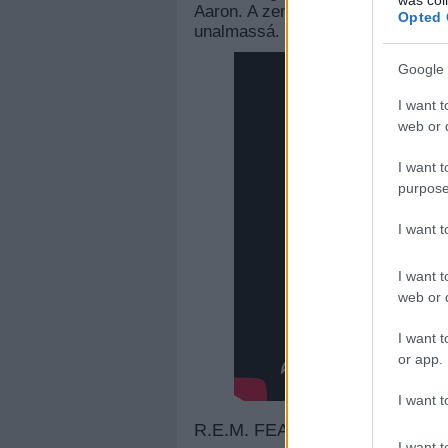
Aaron. A zene jó, a látvány szóra
Opted 
unalmassá. Ilyen egy többször is 
Google 
I want t
web or d
I want t
purpose
I want 
I want t
web or d
I want t
or app.
I want t
R.E.M. FEAT. PEACHES - AL
I want t