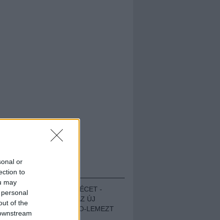
sonal or
HALLGASD!
ection to
ou may
MEGUGROTTÁK A LÉCET -
 personal
MEGHALLGATTUK AZ ÚJ
out of the
PROTEST THE HERO-LEMEZT
 downstream