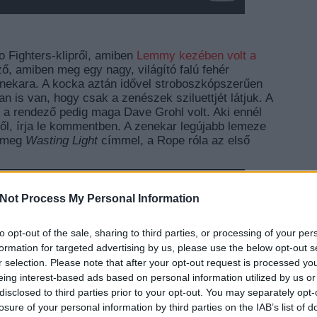
oo Fighters-klipről, amiben
Lemmy kezében volt a
ező, amiben meg egy nagy, világító falú fehér
nekara. A kocka aztán idővel stroboszkópszerűen
yan is van, hogy csak a zenészek sziluettjét látjuk. A
k, a rendező pedig maga Dave Grohl volt. Aki ennél
ről, írja le kommentben. A zenekar legújabb lemeze
k meg
Wasting Light
címmel, a Rope róla az első
Not Process My Personal Information
to opt-out of the sale, sharing to third parties, or processing of your per
EZT 
formation for targeted advertising by us, please use the below opt-out s
r selection. Please note that after your opt-out request is processed y
eing interest-based ads based on personal information utilized by us or
disclosed to third parties prior to your opt-out. You may separately opt-
losure of your personal information by third parties on the IAB’s list of