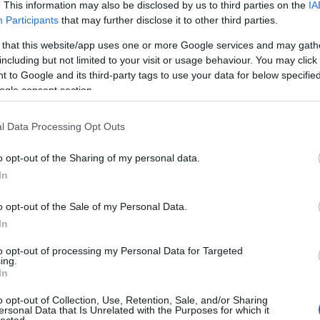
. This information may also be disclosed by us to third parties on the
IA
Participants
that may further disclose it to other third parties.
 that this website/app uses one or more Google services and may gath
including but not limited to your visit or usage behaviour. You may click 
 to Google and its third-party tags to use your data for below specifi
ogle consent section.
l Data Processing Opt Outs
o opt-out of the Sharing of my personal data.
In
o opt-out of the Sale of my Personal Data.
lent az R.E.M
itt kritizált
új albumához kapcsolódóan,
In
-Wood, ismert angol képzőművésznő rendezte,
eplője a 44 éves rendezőnő 21 éves pasija, Aaron
to opt-out of processing my Personal Data for Targeted
ellett arról ismert, hogy pár éve, éppen Taylor-
ing.
owhere Boy
), a fiatal John Lennont alakította egész
In
etett szerepe nincsen, helyette álmosan kitámolyog
áljon meg hülyén táncoljon, és bár időnként van némi
o opt-out of Collection, Use, Retention, Sale, and/or Sharing
ersonal Data that Is Unrelated with the Purposes for which it
tszik, hogy összességében elég ügyes gyerek ez az
HIRD
lected.