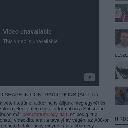
BESZ
 SHAPE IN CONTRADICTIONS (ACT. II.)
kivételt tettünk, akkor ne is álljunk meg egynél és
Holnap jelenik meg digitális formában a Subscribe
rábban már
bemutattunk egy dalt
, ez pedig itt a
HIRD
natúj videoklip, amit a tavalyi év végén, az A38-on
 kivehető belőle, hogy milyen is általában egy