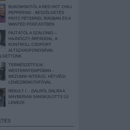
BUKOWSKITÓL A RED HOT CHILI
PEPPERSIG - BESZÉLGETÉS
PRITZ PÉTERREL ÍRÁSBAN ÉS A
WANTED PODCASTBEN
PAJTÁTÓL A SZALONIG –
HAJNÓCZY ÁRPÁDDAL, A
KONTROLL CSOPORT
ALTSZAXOFONOSÁVAL
ÉLGETTÜNK
TERMÉSZETFILM,
WESTERNTEMPÓBAN -
MEZUMM-INTERJÚ, HÉTVÉGI
LEMEZBEMUTATÓVAL
REKULT I. - DALRÓL DALRA A
MAYBERIAN SANSKÜLOTTS ÚJ
LEMEZE
ETÉS