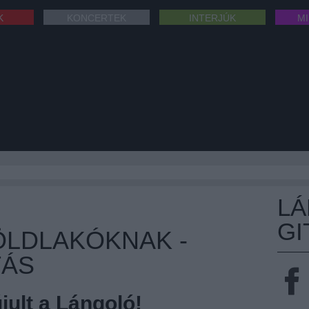
K
KONCERTEK
INTERJÚK
M
L
GI
ÖLDLAKÓKNAK -
TÁS
ult a Lángoló!