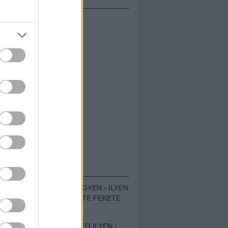
ÁMOLÓK
ZENÉS TÁBOR A HEGYEN - ILYEN
VOLT A VÍRUS SZÜLTE FEKETE
ZAJ FESZTIVÁL
SOHA NEM VOLT MÉG ILYEN -