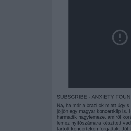
SUBSCRIBE - ANXIETY FOUND
Na, ha már a brazilok miatt úgyis 
jöjjön egy magyar koncertklip is. 
harmadik nagylemeze, amiről ko
lemez nyitószámára készített vado
tartott koncerteken forgattak. Jól