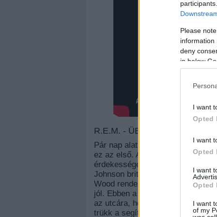
participants
Downstream 
Please note
information 
deny consent
in below Go
Persona
I want t
Opted 
R.E.M. - ÜBERLIN
I want t
Pár nap alatt két új klip is megje
Opted 
ez az első. A videót Sam Taylor
érdekessége pedig, hogy a főszer
I want 
Johnson brit színész. Ő egyebek m
Advertis
Wood rendezői debütálásában (
N
Opted 
jól. Ebben a klipben ennyire össz
az utcára, hogy aztán fel-alá ugr
I want t
of my P
trükk a segítségére, az azért lá
was col