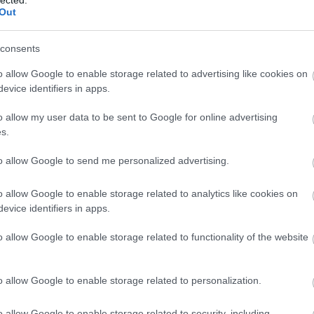
koztató, és még az alig 4 perc végére sem válik
Out
simán nézhető, jó klip.
consents
o allow Google to enable storage related to advertising like cookies on
evice identifiers in apps.
o allow my user data to be sent to Google for online advertising
s.
to allow Google to send me personalized advertising.
o allow Google to enable storage related to analytics like cookies on
evice identifiers in apps.
BESZ
o allow Google to enable storage related to functionality of the website
o allow Google to enable storage related to personalization.
LIGATOR AVIATOR AUTOPILOT ANTIMATTER
o allow Google to enable storage related to security, including