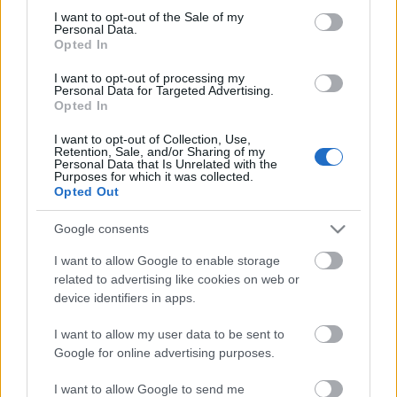
08. The Clash - London Calling
consent section.
I want to opt-out of the Sale of my
09. The Cure - Disintegration
Personal Data.
10. Metallica - Master Of Puppets
Opted In
I want to opt-out of processing my
Personal Data for Targeted Advertising.
Opted In
Címkék:
lista
the clash
hír
u2
guns n roses
rolling stone
I want to opt-out of Collection, Use,
Retention, Sale, and/or Sharing of my
Personal Data that Is Unrelated with the
Purposes for which it was collected.
Opted Out
Google consents
Ajánlott bejegyzések:
I want to allow Google to enable storage
related to advertising like cookies on web or
Megérkezett!
device identifiers in apps.
I want to allow my user data to be sent to
Google for online advertising purposes.
Káros szenvedély - Itt van a Stu33 új EP-je
I want to allow Google to send me