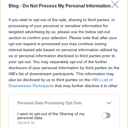
1979 decemberében jelent meg, de az USA-ba csak
Blog -
Do Not Process My Personal Information
1980 januárjában jutott át. Az általában látottaknál
sokkal jobb helyen szerepel a Guns N' Roses
If you wish to opt-out of the sale, sharing to third parties, or
Appetite For Destructionje, amit a zenekar gitárosa,
processing of your personal or sensitive information for
Slash büszkén meg is magyarázott azzal, hogy
targeted advertising by us, please use the below opt-out
abban a korszakban az emberek ki voltak éhezve a
section to confirm your selection. Please note that after your
hozzájuk hasonló zenekarokra a Mötley Crüe és
opt-out request is processed you may continue seeing
Simple Minds-féle csapatok között. A győztes
interest-based ads based on personal information utilized by
azonban nem meglepő módon a U2 Joshua Tree-je
us or personal information disclosed to third parties prior to
lett, a teljes listához pedig katt a továbbra, ahol akár
your opt-out. You may separately opt-out of the further
azt is leírhatja mindenki, hogy szerinte mi volt az
disclosure of your personal information by third parties on the
említett évtized legjobbja!
IAB’s list of downstream participants. This information may
also be disclosed by us to third parties on the
IAB’s List of
01. U2 - The Joshua Tree
Downstream Participants
that may further disclose it to other
02. Guns N' Roses - Appetite For Destruction
third parties.
03. Michael Jackson - Thriller
Please note that this website/app uses one or more Google
04. Bruce Springsteen - Born In The U.S.A.
Personal Data Processing Opt Outs
services and may gather and store information including but
05. Prince - Purple Rain
not limited to your visit or usage behaviour. You may click to
I want to opt-out of the Sharing of my
06. AC/DC - Back In Black
personal data.
grant or deny consent to Google and its third-party tags to
07. The Smiths - The Queen Is Dead
Opted In
use your data for below specified purposes in below Google