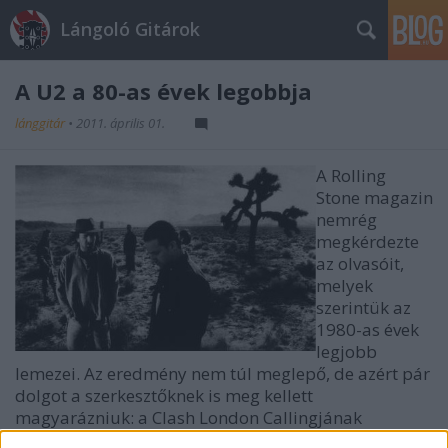
Lángoló Gitárok
A U2 a 80-as évek legobbja
lánggitár
•
2011. április 01.
A Rolling
Stone magazin
nemrég
megkérdezte
az olvasóit,
melyek
szerintük az
1980-as évek
legjobb
lemezei. Az eredmény nem túl meglepő, de azért pár
dolgot a szerkesztőknek is meg kellett
magyarázniuk: a Clash London Callingjának
szereplése például vitatott, hiszen a lemez eredetileg