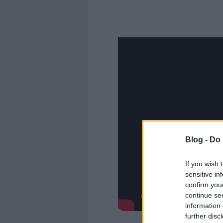
Blog -
Do 
If you wish 
sensitive in
confirm you
continue se
information 
further disc