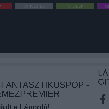
K
KONCERTEK
INTERJÚK
M
L
GI
ANTASZTIKUSPOP -
EMEZPREMIER
ult a Lángoló!