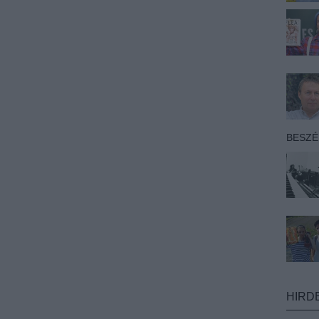
BESZ
HIRD