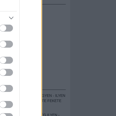
ÁMOLÓK
ZENÉS TÁBOR A HEGYEN - ILYEN
VOLT A VÍRUS SZÜLTE FEKETE
ZAJ FESZTIVÁL
SOHA NEM VOLT MÉG ILYEN -