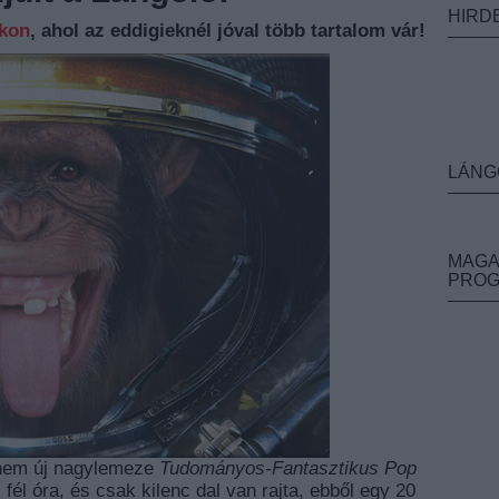
HIRD
nkon
, ahol az eddigieknél jóval több tartalom vár!
LÁNG
MAGA
PRO
ernem új nagylemeze
Tudományos-Fantasztikus Pop
fél óra, és csak kilenc dal van rajta, ebből egy 20