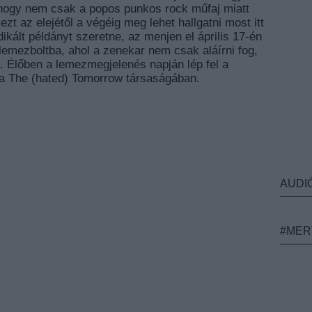
hogy nem csak a popos punkos rock műfaj miatt
t az elejétől a végéig meg lehet hallgatni most itt
ikált példányt szeretne, az menjen el április 17-én
lemezboltba, ahol a zenekar nem csak aláírni fog,
. Élőben a lemezmegjelenés napján lép fel a
a The (hated) Tomorrow társaságában.
AUDI
#MER