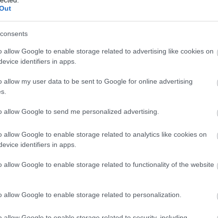
The Pontiac
Out
zenekar
consents
o allow Google to enable storage related to advertising like cookies on
evice identifiers in apps.
Veszprémbe
költözik a Music
Hungary
o allow my user data to be sent to Google for online advertising
Konferencia
s.
to allow Google to send me personalized advertising.
alomnak minősülnek, értük a
szolgáltatás technikai
üzemeltetője semmilyen felelősséget nem vállal, azokat nem
o allow Google to enable storage related to analytics like cookies on
asználási feltételekben
és az
adatvédelmi tájékoztatóban
.
evice identifiers in apps.
BESZ
o allow Google to enable storage related to functionality of the website
o allow Google to enable storage related to personalization.
o allow Google to enable storage related to security, including