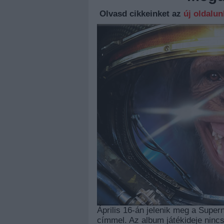
Olvasd cikkeinket az
új oldalu
Április 16-án jelenik meg a Sup
címmel. Az album játékideje nincs 