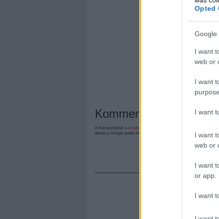
Opted 
Google 
I want t
web or d
I want t
purpose
Kommentek:
I want 
A hozzászólások a
vonatkozó jogszabályok
értelmében felhasználói tart
I want t
ellenőrzi. Kifogás esetén forduljon a blog szerkesztőjéhez. Részletek a
Felh
web or d
I want t
or app.
I want t
I want t