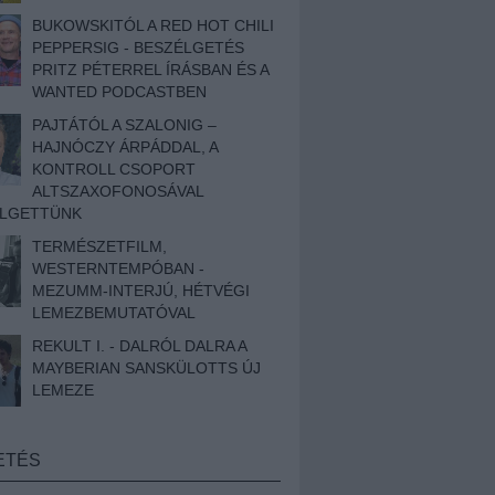
BUKOWSKITÓL A RED HOT CHILI
PEPPERSIG - BESZÉLGETÉS
PRITZ PÉTERREL ÍRÁSBAN ÉS A
WANTED PODCASTBEN
PAJTÁTÓL A SZALONIG –
HAJNÓCZY ÁRPÁDDAL, A
KONTROLL CSOPORT
ALTSZAXOFONOSÁVAL
ÉLGETTÜNK
TERMÉSZETFILM,
WESTERNTEMPÓBAN -
MEZUMM-INTERJÚ, HÉTVÉGI
LEMEZBEMUTATÓVAL
REKULT I. - DALRÓL DALRA A
MAYBERIAN SANSKÜLOTTS ÚJ
LEMEZE
ETÉS