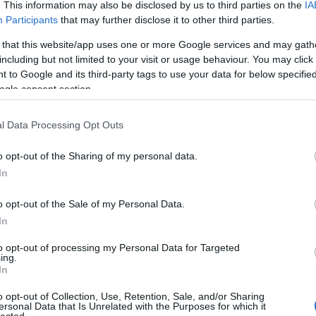
. This information may also be disclosed by us to third parties on the
IA
Participants
that may further disclose it to other third parties.
 that this website/app uses one or more Google services and may gath
including but not limited to your visit or usage behaviour. You may click 
 to Google and its third-party tags to use your data for below specifi
ogle consent section.
l Data Processing Opt Outs
o opt-out of the Sharing of my personal data.
In
o opt-out of the Sale of my Personal Data.
In
to opt-out of processing my Personal Data for Targeted
ing.
Live session
Gondolatok - Új
In
rozni
videóval melegít
videó az
át a
be az őszi
OliverFromEarth-
o opt-out of Collection, Use, Retention, Sale, and/or Sharing
ke
koncertek előtt a
től
ersonal Data that Is Unrelated with the Purposes for which it
HIRD
lected.