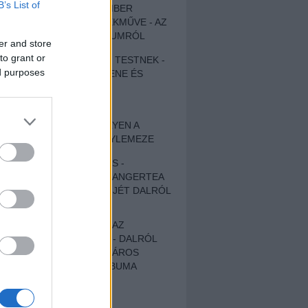
B’s List of
EGY DÜHÖS VÉNEMBER
UNIVERZÁLIS REMEKMŰVE - AZ
ÚJ BOB DYLAN-ALBUMRÓL
er and store
to grant or
ZENE LÉLEKNEK ÉS TESTNEK -
ed purposes
AUTENTIKUS NÉPZENE ÉS
KÖLTÉSZET
ÚJJÁSZÜLETETT
SZOMORKODÁS - ILYEN A
KATATONIA ÚJ NAGYLEMEZE
CROCODILE NERVES -
HALLGASD MEG AZ ANGERTEA
MA MEGJELENT EP-JÉT DALRÓL
DALRA!
A FELELŐSSÉGTŐL AZ
ELLOPOTT FÖLDIG - DALRÓL
DALRA A KÉPZELT VÁROS
SAMIZDAT CÍMŰ ALBUMA
ETÉS