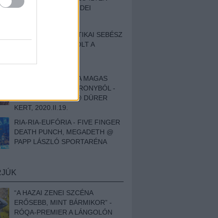
BESZÁMOLÓNK AZ IDEI
SZIGETRŐL
EGY HALLÁSPLASZTIKAI SEBÉSZ
NAPLÓJA - ILYEN VOLT A
SWANSRÓL SZÓLÓ
DOKUMENTUMFILM
MÉLY FÉRFIBÁNAT A MAGAS
ELEFÁNTCSONTTORONYBÓL -
LEPROUS, KLONE @ DÜRER
KERT, 2020.II.19.
RIA-RIA-EUFÓRIA - FIVE FINGER
DEATH PUNCH, MEGADETH @
PAPP LÁSZLÓ SPORTARÉNA
RJÚK
“A HAZAI ZENEI SZCÉNA
ERŐSEBB, MINT BÁRMIKOR” -
RÓQA-PREMIER A LÁNGOLÓN