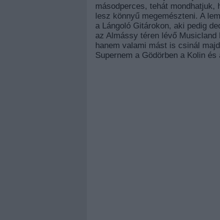
másodperces, tehát mondhatjuk, 
lesz könnyű megemészteni. A lemez
a Lángoló Gitárokon, aki pedig ded
az Almássy téren lévő Musicland 
hanem valami mást is csinál majd
Supernem a Gödörben a Kolin és 