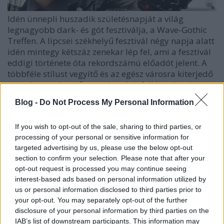
Idén ünnepli huszadik születésnapját a világ
legnagyobb dark- és gót fesztiválja, a Wave-Gothic
Treffen. A lipcsei székhelyű fesztivál négy napja alatt
idén mintegy kétszáz zenekar lép fel, ami a fesztivál
eddigi története óta rekordszámú előadót jelent. A
többféle stílust vegyítő és az egész városra kiterjedő
eseményen olyan ős-zenekarok is fellépnek, mint
például a Killing Joke, de ott lesz a hazánkban
Blog -
Do Not Process My Personal Information
januárban a West-Balkán tragédia miatt elmaradt
Fields Of The Nephilim, az ebm-industrial legenda
If you wish to opt-out of the sale, sharing to third parties, or
Front 242, vagy a megfoghatatlan stílusú, álomszerű
processing of your personal or sensitive information for
zenét játszó, mára trióra apadt The Legendary Pink
targeted advertising by us, please use the below opt-out
Dots.
section to confirm your selection. Please note that after your
opt-out request is processed you may continue seeing
A gothic gyűjtőnév alatt tulajdonképpen a korabeli
interest-based ads based on personal information utilized by
új hullám progresszívnak számító előadóitól, a dark
us or personal information disclosed to third parties prior to
wave, a gothic rock, a deathrock, a cybergoth, az
your opt-out. You may separately opt-out of the further
elektro, az industrial, a post industrial és a neofolk
disclosure of your personal information by third parties on the
műfajokba sorolt együttesekig terjed a zavarba
IAB’s list of downstream participants. This information may