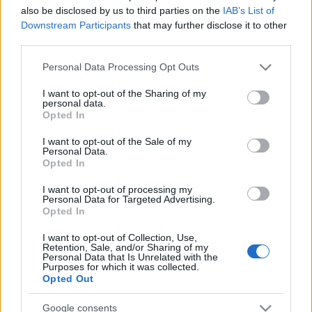
ejtően gazdag kínálat. A műfaj iránt érdeklődők nem
also be disclosed by us to third parties on the
IAB’s List of
csak a nagyszámú fellépő zenekarok koncertjeiben
Downstream Participants
that may further disclose it to other
tobzódhatnak, hanem abban a vizuális orgiában is,
third parties.
ami ilyenkor jellemzi ezt a várost. A villamoson
cybergótok és viktoriánus korabeli hullák utaznak,
Please note that this website/app uses one or more Google
Personal Data Processing Opt Outs
vámpírok és nejlonfetisiszták, valamint
services and may gather and store information including but
halottaskocsik kóvályognak az utcákon, mintha ez a
not limited to your visit or usage behaviour. You may click to
I want to opt-out of the Sharing of my
personal data.
grant or deny consent to Google and its third-party tags to
világ legtermészetesebb dolga lenne. A városi
Opted In
use your data for below specified purposes in below Google
színházban eretvágóan andalító lírai gótzenéket, az
consent section.
ipari csarnokokban fülsüketítő, apokaliptikus
I want to opt-out of the Sale of my
Personal Data.
indusztriált hallani, a félig-meddig zártkörű
Opted In
fétispartikon pedig minden előfordul, amiről az
átlagos fesztivál-látogató még csak nem is álmodik.
I want to opt-out of processing my
Personal Data for Targeted Advertising.
Opted In
Senki se lepődjön meg, aki gázmaszkos, szegecselt,
bokáig érő bőrkabátos alakok között tipegő rikító
I want to opt-out of Collection, Use,
vörös lakkruhába öltözött meghatározhatatlan
Retention, Sale, and/or Sharing of my
Personal Data that Is Unrelated with the
nemű élőlénybe botlik, amint a hipermarketben
Purposes for which it was collected.
éppen sört vásárolnak, vagy véres gyolccsal betekert
Opted Out
múmiaszerű képződmények szállnak fel a
villamosra. A helyi lakosok legalábbis rezignáltan
Google consents