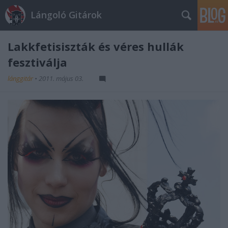
Lángoló Gitárok
Lakkfetisiszták és véres hullák
fesztiválja
lánggitár
•
2011. május 03.