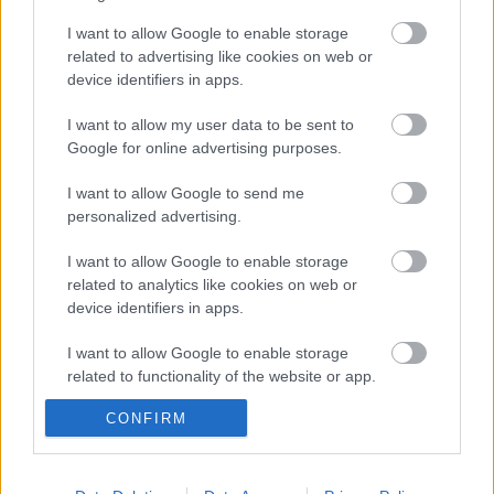
fogadják őket, hiszen megszokták, hogy két évtizede
I want to allow Google to enable storage
minden Pünkösdkor fura figurák szállják meg a
related to advertising like cookies on web or
városukat.
device identifiers in apps.
Wave-Gothic-Treffen
I want to allow my user data to be sent to
2011. 06.10-13.
Google for online advertising purposes.
I want to allow Google to send me
personalized advertising.
Címkék:
rock
fesztivál
dark
goth
wave
lipcse
I want to allow Google to enable storage
related to analytics like cookies on web or
device identifiers in apps.
I want to allow Google to enable storage
Ajánlott bejegyzések:
related to functionality of the website or app.
CONFIRM
I want to allow Google to enable storage
A jazz és a klasszikus zene találkozása,
related to personalization.
némi füttyel - Ilyen a HAB című film zenéje
I want to allow Google to enable storage