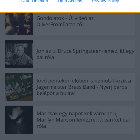
Data Deletion
Data Access
Privacy Policy
related to security, including authentication
functionality and fraud prevention, and other
Gondolatok - Új videó az
user protection.
OliverFromEarth-től
Jön az új Bruce Springsteen-lemez, itt egy
dal róla
Jövő pénteken élőben is bemutatkozik a
Jägermeister Brass Band - Nyerj páros
belépőt a bulira!
Már csak egy napot kell várni az új
Marilyn Manson-lemezre, itt van két dal
róla