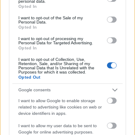
personal data.
grant or deny consent to Google and its third-party tags to
Opted In
use your data for below specified purposes in below Google
consent section.
I want to opt-out of the Sale of my
Personal Data.
Opted In
I want to opt-out of processing my
Personal Data for Targeted Advertising.
Opted In
I want to opt-out of Collection, Use,
Retention, Sale, and/or Sharing of my
Personal Data that Is Unrelated with the
Purposes for which it was collected.
Opted Out
Címkék:
pop
björk
hír
Google consents
I want to allow Google to enable storage
related to advertising like cookies on web or
Ajánlott bejegyzések:
device identifiers in apps.
I want to allow my user data to be sent to
Sok a zene, sok a kütyü, sok a móka - Ez
Google for online advertising purposes.