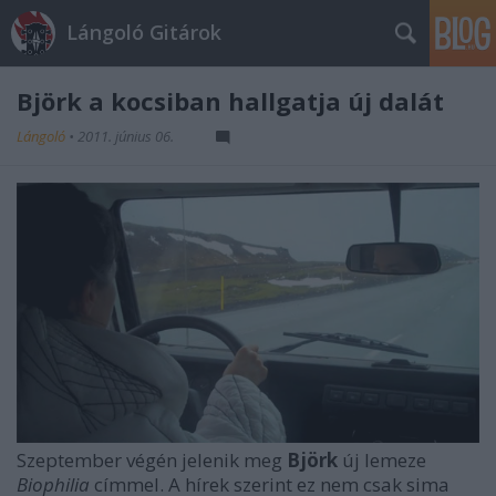
Lángoló Gitárok
Björk a kocsiban hallgatja új dalát
Lángoló
•
2011. június 06.
Szeptember végén jelenik meg
Björk
új lemeze
Biophilia
címmel. A hírek szerint ez nem csak sima