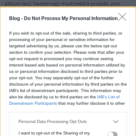
album lesz, hanem egy multimédia projekt, ami
kombinálja majd a zenét, a videókat, az internetes
alkalmazásokat illetve az élő show-kat. Állítólag
Blog -
Do Not Process My Personal Information
minden számhoz lesz majd egy ipades alkalmazás, a
Virus
címűhöz például egy olyan játék, amiben a
If you wish to opt-out of the sale, sharing to third parties, or
sejteket kell megmenteni a pusztulástól. Björkre
processing of your personal or sensitive information for
jellemző csavar, hogy a dalt magát csak addig
targeted advertising by us, please use the below opt-out
halljuk, amíg a vírus él, tehát az egész
section to confirm your selection. Please note that after your
szerzeményhez tulajdonképpen veszítenünk kell. Az
opt-out request is processed you may continue seeing
izlandi énekesnő most nem ezt, hanem a
Crystalline
interest-based ads based on personal information utilized by
dalának félperces részletét mutatta meg a
us or personal information disclosed to third parties prior to
rajongóknak, méghozzá úgy, hogy a kocsiban ülve
your opt-out. You may separately opt-out of the further
hallgatja vezetés közben:
disclosure of your personal information by third parties on the
IAB’s list of downstream participants. This information may
also be disclosed by us to third parties on the
IAB’s List of
Downstream Participants
that may further disclose it to other
third parties.
Please note that this website/app uses one or more Google
Personal Data Processing Opt Outs
services and may gather and store information including but
not limited to your visit or usage behaviour. You may click to
I want to opt-out of the Sharing of my