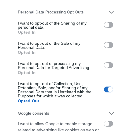
third parties.
közösségi oldal az óriási forgalmat látva egy időre
blokkolta is őket, ami különösen vicces a kislemezt
Please note that this website/app uses one or more Google
Personal Data Processing Opt Outs
nyitó,
Internet Friends
című szám szövegének
services and may gather and store information including but
ismeretében ("You blocked me on Facebook, and
not limited to your visit or usage behaviour. You may click to
I want to opt-out of the Sharing of my
now, you're going to die"). A négyszámos kislemez a
personal data.
grant or deny consent to Google and its third-party tags to
Opted In
lapozás után rögtön meghallgatható, sőt, akár le is
use your data for below specified purposes in below Google
tölthető. Aki a Pendulumból kiindulva esetleg attól
consent section.
I want to opt-out of the Sale of my
tart, hogy a folytatásban nem éppen a zenetörténet
Personal Data.
legkifinomultabb felvételeivel fog találkozni, az
Opted In
egyáltalán nem téved.
I want to opt-out of processing my
Personal Data for Targeted Advertising.
Opted In
I want to opt-out of Collection, Use,
Retention, Sale, and/or Sharing of my
Personal Data that Is Unrelated with the
Purposes for which it was collected.
Opted Out
Google consents
I want to allow Google to enable storage
related to advertising like cookies on web or