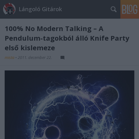
Lángoló Gitárok
100% No Modern Talking – A
Pendulum-tagokból álló Knife Party
első kislemeze
mista
•
2011. december 22.