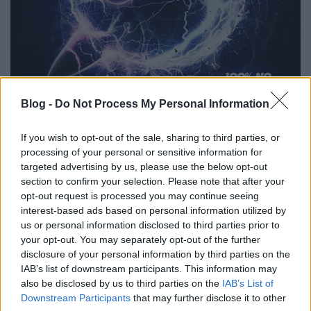
Blog -
Do Not Process My Personal Information
A Pendulum két alapító tagjából (Rob Swire és
Gareth McGrillen – akik korábban a Xygen nevű
If you wish to opt-out of the sale, sharing to third parties, or
metálzenekarban nyomták) álló
Knife Party
nevű
processing of your personal or sensitive information for
formáció először idén tavasszal tűnt fel a Swedish
targeted advertising by us, please use the below opt-out
House Mafia
Save The World
című slágerére készített
section to confirm your selection. Please note that after your
remixükkel, amit a nyáron és az ősszel továbbiak
opt-out request is processed you may continue seeing
követtek. A duó körül mostanra egyre nagyobb a
interest-based ads based on personal information utilized by
felhajtás, amit jól mutat, hogy nemrég megjelent
us or personal information disclosed to third parties prior to
debütáló kislemezüket a megjelenés órájában
your opt-out. You may separately opt-out of the further
megközelítőleg 20 ezren töltötték le. Mindehhez
disclosure of your personal information by third parties on the
persze hozzátartozik, hogy a
100% No Modern Talking
IAB’s list of downstream participants. This information may
című EP ingyenesen szedhető formában került fel a
also be disclosed by us to third parties on the
IAB’s List of
Knife Party
honlapjára, valamint a
Facebookra
, a
Downstream Participants
that may further disclose it to other