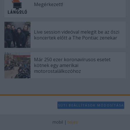
user protection.
Megérkezett!
Live session videóval melegít be az őszi
koncertek előtt a The Pontiac zenekar
Már 250 ezer koronavírusos esetet
kötnek egy amerikai
motorostalálkozóhoz
SÜTI BEÁLLÍTÁSOK MÓDOSÍTÁSA
mobil
|
teljes