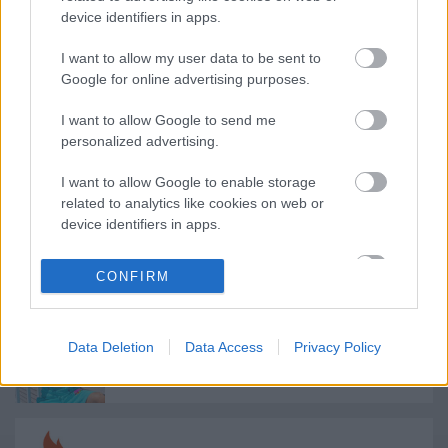
device identifiers in apps.
Címkék:
hír
house
elektronikus
dubstep
electro
pendulum
I want to allow my user data to be sent to
knife party
Google for online advertising purposes.
I want to allow Google to send me
personalized advertising.
Ajánlott bejegyzések:
I want to allow Google to enable storage
related to analytics like cookies on web or
device identifiers in apps.
Meghalt egy zseni, újra él az AC/DC - Ez
történt a Lángolón
I want to allow Google to enable storage
CONFIRM
related to functionality of the website or app.
I want to allow Google to enable storage
Sok a zene, sok a kütyü, sok a móka - Ez
Data Deletion
Data Access
Privacy Policy
related to personalization.
történt az új Lángolón
I want to allow Google to enable storage
related to security, including authentication
functionality and fraud prevention, and other