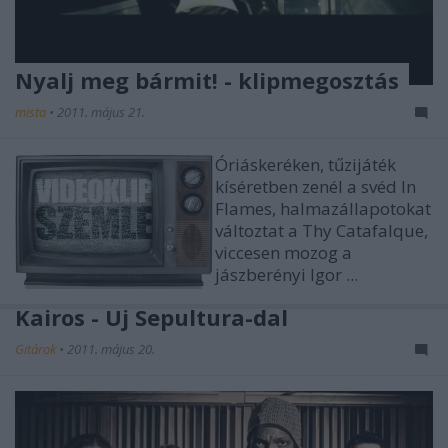
Nyalj meg bármit! - klipmegosztás
mista
•
2011. május 21.
Óriáskeréken, tűzijáték
kíséretben zenél a svéd In
Flames, halmazállapotokat
változtat a Thy Catafalque,
viccesen mozog a
jászberényi Igor ...
Kairos - Új Sepultura-dal
Gitárok
•
2011. május 20.