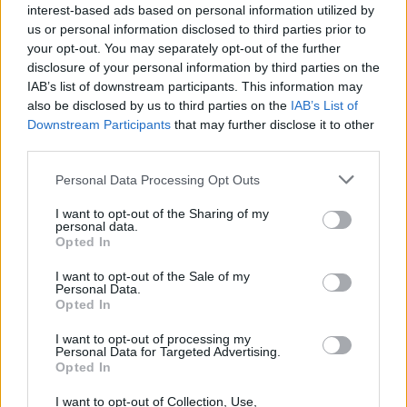
interest-based ads based on personal information utilized by
us or personal information disclosed to third parties prior to
megerőszakolták gyerekkorában. Az énekes eddig
your opt-out. You may separately opt-out of the further
nem beszélt a sokkoló ...
disclosure of your personal information by third parties on the
IAB’s list of downstream participants. This information may
Idén is lesz Zene Ünnepe
also be disclosed by us to third parties on the
IAB’s List of
Downstream Participants
that may further disclose it to other
Lángoló
•
2011. május 20.
third parties.
Please note that this website/app uses one or more Google
Personal Data Processing Opt Outs
services and may gather and store information including but
not limited to your visit or usage behaviour. You may click to
I want to opt-out of the Sharing of my
personal data.
grant or deny consent to Google and its third-party tags to
Opted In
use your data for below specified purposes in below Google
consent section.
I want to opt-out of the Sale of my
Personal Data.
Opted In
I want to opt-out of processing my
Personal Data for Targeted Advertising.
Opted In
I want to opt-out of Collection, Use,