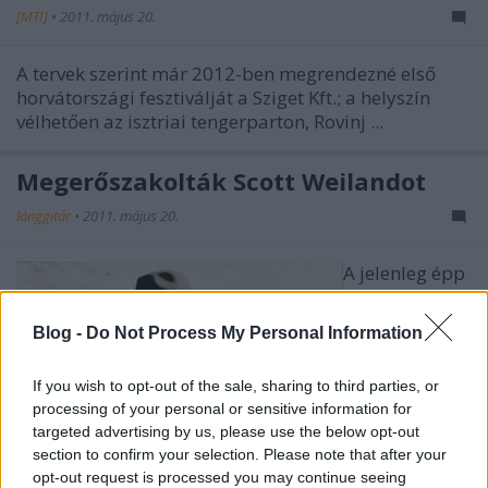
[MTI]
•
2011. május 20.
A tervek szerint már 2012-ben megrendezné első
horvátországi fesztiválját a Sziget Kft.; a helyszín
vélhetően az isztriai tengerparton, Rovinj ...
Megerőszakolták Scott Weilandot
lánggitár
•
2011. május 20.
A jelenleg épp
ismét aktív
Stone Temple
Blog -
Do Not Process My Personal Information
Pilots
frontemberét,
If you wish to opt-out of the sale, sharing to third parties, or
Scott
processing of your personal or sensitive information for
Weilandot
targeted advertising by us, please use the below opt-out
section to confirm your selection. Please note that after your
opt-out request is processed you may continue seeing