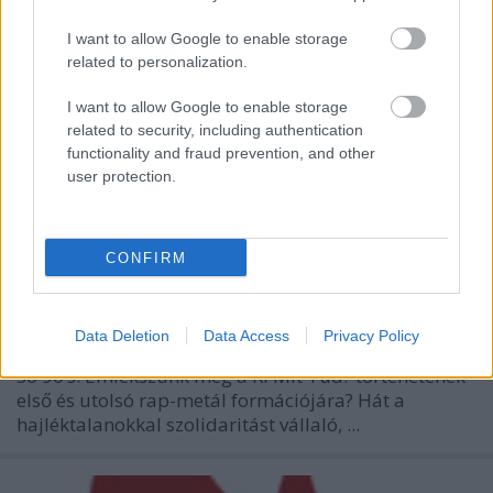
Outcast
I want to allow Google to enable storage
KirschAndrás
•
2011. május 20.
related to personalization.
I want to allow Google to enable storage
related to security, including authentication
functionality and fraud prevention, and other
user protection.
CONFIRM
Data Deletion
Data Access
Privacy Policy
So 90’s! Emlékszünk még a Ki Mit Tud? történetének
első és utolsó rap-metál formációjára? Hát a
hajléktalanokkal szolidaritást vállaló, ...