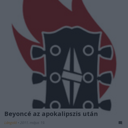
Beyoncé az apokalipszis után
Lángoló
•
2011. május 19.