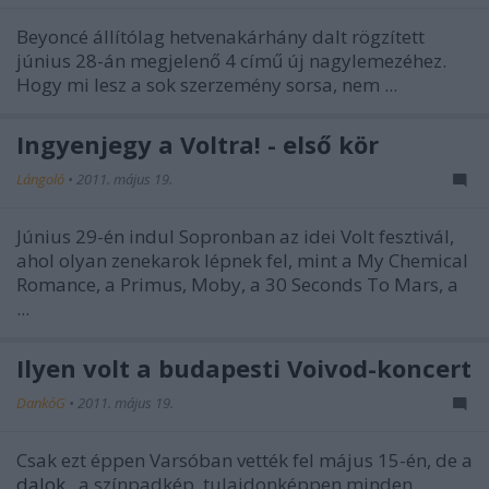
Beyoncé
állítólag hetvenakárhány dalt rögzített
június 28-án megjelenő
4
című új nagylemezéhez.
Hogy mi lesz a sok szerzemény sorsa, nem ...
Ingyenjegy a Voltra! - első kör
Lángoló
•
2011. május 19.
Június 29-én indul Sopronban az idei Volt fesztivál,
ahol olyan zenekarok lépnek fel, mint a My Chemical
Romance, a Primus, Moby, a 30 Seconds To Mars, a
...
Ilyen volt a budapesti Voivod-koncert
DankóG
•
2011. május 19.
Csak ezt éppen Varsóban vették fel május 15-én, de a
dalok
, a színpadkép, tulajdonképpen minden