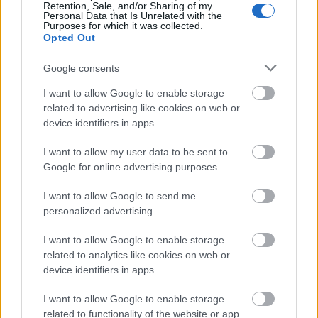
Retention, Sale, and/or Sharing of my
Minden év június 21-én a világon egyszerre kerül
Personal Data that Is Unrelated with the
megrendezésre a
Zene Ünnepe
, amit először 1982-
Purposes for which it was collected.
Opted Out
ben tartottak meg Franciaországban, Magyarország
...
Google consents
I want to allow Google to enable storage
related to advertising like cookies on web or
device identifiers in apps.
I want to allow my user data to be sent to
Google for online advertising purposes.
I want to allow Google to send me
personalized advertising.
I want to allow Google to enable storage
related to analytics like cookies on web or
device identifiers in apps.
I want to allow Google to enable storage
Az andergrand hősei: a H 40 és az
related to functionality of the website or app.