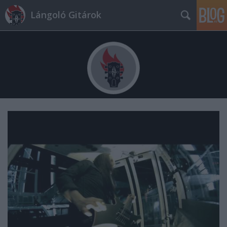
Lángoló Gitárok