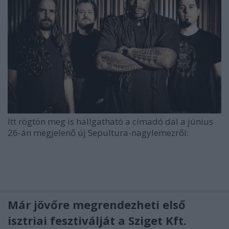
Itt rögtön meg is hallgatható a címadó dal a június
26-án megjelenő új Sepultura-nagylemezről:
Már jövőre megrendezheti első
isztriai fesztiválját a Sziget Kft.