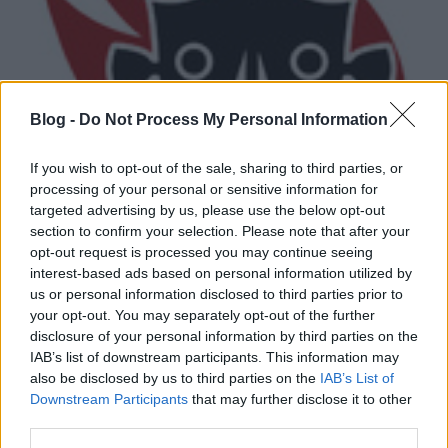
Blog -
Do Not Process My Personal Information
If you wish to opt-out of the sale, sharing to third parties, or
processing of your personal or sensitive information for
targeted advertising by us, please use the below opt-out
section to confirm your selection. Please note that after your
opt-out request is processed you may continue seeing
interest-based ads based on personal information utilized by
Homofób tartalma miatt betiltottak
us or personal information disclosed to third parties prior to
egy Dire Straits-slágert
your opt-out. You may separately opt-out of the further
disclosure of your personal information by third parties on the
lánggitár
•
2011. január 14.
IAB’s list of downstream participants. This information may
also be disclosed by us to third parties on the
IAB’s List of
Mostantól, ha bármelyik
Downstream Participants
that may further disclose it to other
kanadai rádió játszani
third parties.
akarja a Dire Straits Money