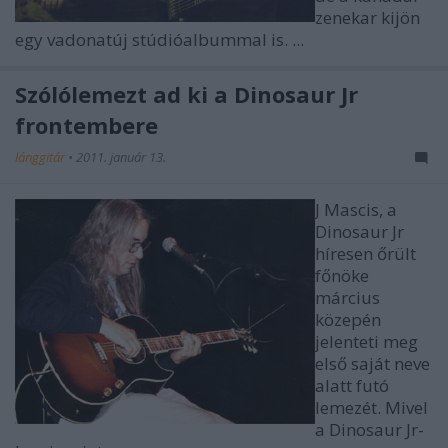
zenekar kijön
egy vadonatúj stúdióalbummal is. ...
Szólólemezt ad ki a Dinosaur Jr
frontembere
lánggitár
•
2011. január 13.
J Mascis, a
Dinosaur Jr
híresen őrült
főnöke
március
közepén
jelenteti meg
első saját neve
alatt futó
lemezét. Mivel
a Dinosaur Jr-