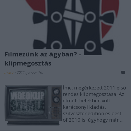
Filmezünk az ágyban? -
klipmegosztás
mista
•
2011. január 16.
Íme, megérkezett 2011 első
rendes klipmegosztása! Az
elmúlt hetekben volt
karácsonyi kiadás,
szilveszter edition és best
of 2010 is, úgyhogy már ...