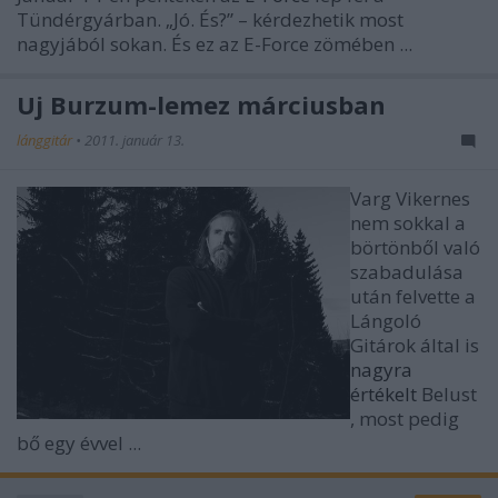
Tündérgyárban. „Jó. És?” – kérdezhetik most
nagyjából sokan. És ez az E-Force zömében ...
Új Burzum-lemez márciusban
lánggitár
•
2011. január 13.
Varg Vikernes
nem sokkal a
börtönből való
szabadulása
után felvette a
Lángoló
Gitárok által is
nagyra
értékelt
Belust
, most pedig
bő egy évvel ...