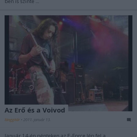
ben is szinte ...
Az Erő és a Voivod
lánggitár
•
2011. január 13.
Január 14-én pénteken az
E-Force
lép fel a