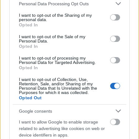
Please note that this website/app uses one or more Google
Personal Data Processing Opt Outs
For Nothing című slágerét,
services and may gather and store information including but
csak bizonyos feltételek
not limited to your visit or usage behaviour. You may click to
I want to opt-out of the Sharing of my
mellett teheti. ...
personal data.
grant or deny consent to Google and its third-party tags to
Opted In
use your data for below specified purposes in below Google
consent section.
I want to opt-out of the Sale of my
Hip-hop lemezt készít a Big Pink
Personal Data.
Opted In
lánggitár
•
2011. január 14.
I want to opt-out of processing my
Personal Data for Targeted Advertising.
A 2009-es
Opted In
nagysikerű
I want to opt-out of Collection, Use,
bemutatkozás
Retention, Sale, and/or Sharing of my
után nemrég
Personal Data that Is Unrelated with the
Purposes for which it was collected.
belekezdett
Opted Out
második
lemezének
Google consents
felvételeibe az
angliai Big
I want to allow Google to enable storage
Pink. Milo
related to advertising like cookies on web or
Cordell gyorsan tett is az ...
device identifiers in apps.