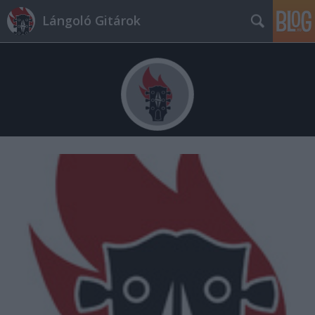
Lángoló Gitárok