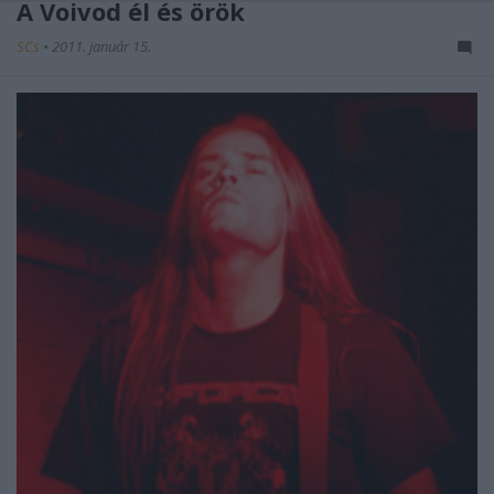
A Voivod él és örök
SCs
•
2011. január 15.