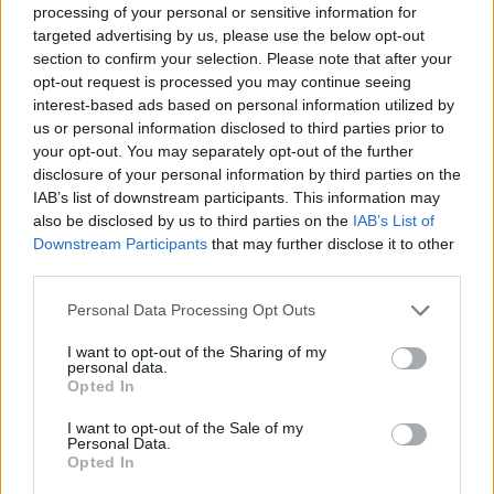
processing of your personal or sensitive information for
targeted advertising by us, please use the below opt-out
section to confirm your selection. Please note that after your
opt-out request is processed you may continue seeing
interest-based ads based on personal information utilized by
us or personal information disclosed to third parties prior to
your opt-out. You may separately opt-out of the further
disclosure of your personal information by third parties on the
IAB’s list of downstream participants. This information may
also be disclosed by us to third parties on the
IAB’s List of
Downstream Participants
that may further disclose it to other
third parties.
Please note that this website/app uses one or more Google
Personal Data Processing Opt Outs
services and may gather and store information including but
Jim Carrey Radioheadet énekelt
not limited to your visit or usage behaviour. You may click to
I want to opt-out of the Sharing of my
personal data.
lánggitár
•
2011. szeptember 11.
grant or deny consent to Google and its third-party tags to
Opted In
use your data for below specified purposes in below Google
consent section.
I want to opt-out of the Sale of my
Jim Carrey
a tegnapi nap folyamán
Personal Data.
meglepetésszerűen felbukkant az Arlene's Grocery
Opted In
nevű szórakozóhelyen, és ha már ott volt, adott egy