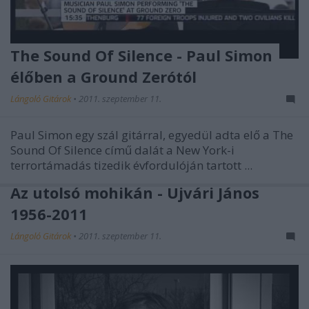
The Sound Of Silence - Paul Simon
élőben a Ground Zerótól
Lángoló Gitárok
•
2011. szeptember 11.
Paul Simon
egy szál gitárral, egyedül adta elő a
The
Sound Of Silence
című dalát a New York-i
terrortámadás tizedik évfordulóján tartott ...
Az utolsó mohikán - Újvári János
1956-2011
Lángoló Gitárok
•
2011. szeptember 11.