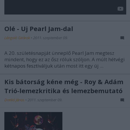
Olé - Új Pearl Jam-dal
Lángoló Gitárok
•
2011. szeptember 09.
A 20. születésnapját ünneplő
Pearl Jam
megtesz
mindent, hogy ez az ősz róluk szóljon. A múlt hétvégi
kétnapos fesztiváljuk
után most itt egy új ...
Kis bátorság kéne még - Roy & Ádám
Trió-lemezkritika és lemezbemutató
Dankó János
•
2011. szeptember 09.