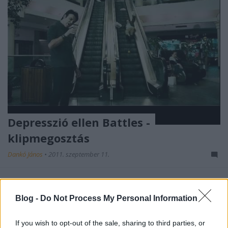
Depresszió ellen Battles -
klipmegosztás
Dankó János
•
2011. szeptember 11.
Ezen a héten a Battles megkapja a hét klipje címet,
továbbá van művészvideónk is, amit a Tv On The
Blog -
Do Not Process My Personal Information
Radio szállított. A többiek (Depresszió, ...
If you wish to opt-out of the sale, sharing to third parties, or