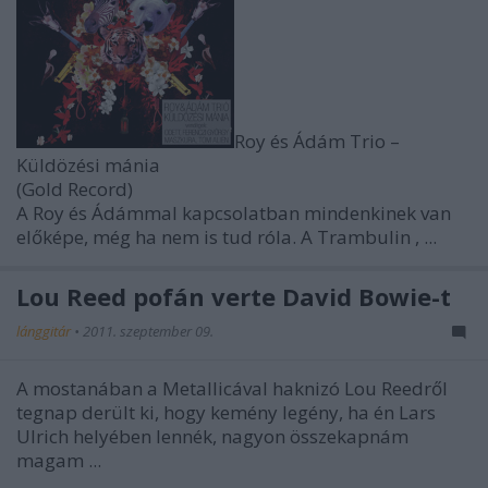
Roy és Ádám Trio –
Küldözési mánia
(Gold Record)
A Roy és Ádámmal kapcsolatban mindenkinek van
előképe, még ha nem is tud róla. A
Trambulin
, ...
Lou Reed pofán verte David Bowie-t
lánggitár
•
2011. szeptember 09.
A mostanában a Metallicával haknizó Lou Reedről
tegnap derült ki, hogy kemény legény, ha én Lars
Ulrich helyében lennék, nagyon összekapnám
magam ...