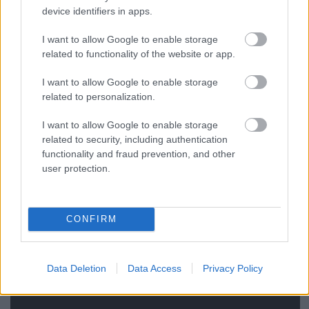
Pont tíz éve jelent meg a
God Hates Us All
című
device identifiers in apps.
Slayer
album, ami így indul (élő verzió a
War At The
Warfield
videóból):
I want to allow Google to enable storage
related to functionality of the website or app.
I want to allow Google to enable storage
related to personalization.
I want to allow Google to enable storage
related to security, including authentication
functionality and fraud prevention, and other
user protection.
CONFIRM
Data Deletion
Data Access
Privacy Policy