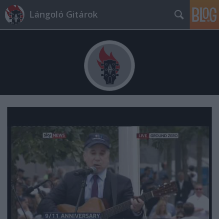
Lángoló Gitárok