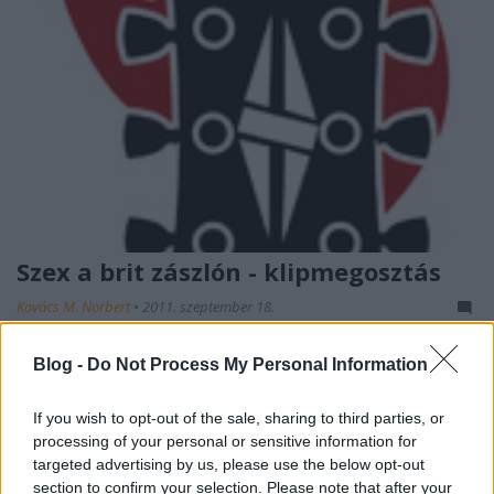
Szex a brit zászlón - klipmegosztás
Kovács M. Norbert
•
2011. szeptember 18.
A bölcs Lil Wayne
Blog -
Do Not Process My Personal Information
megmutatja, hogy egy
ember élete
If you wish to opt-out of the sale, sharing to third parties, or
többféleképpen is
processing of your personal or sensitive information for
alakulhat, DJ Shadow
targeted advertising by us, please use the below opt-out
klipjében csúnyán pórul jár
section to confirm your selection. Please note that after your