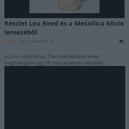
Részlet Lou Reed és a Metallica közös
lemezéből
Gitárok
•
2011. szeptember 18.
A
Lulu
című lemez
The View
dalából lehet
meghallgatni egy 38 másodperces részletet.