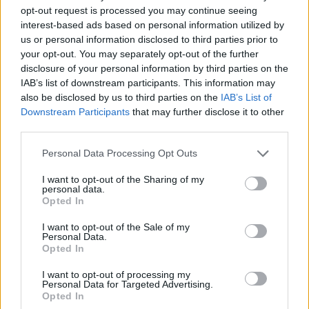
egy légzészavaros katona,
opt-out request is processed you may continue seeing
az ...
interest-based ads based on personal information utilized by
us or personal information disclosed to third parties prior to
your opt-out. You may separately opt-out of the further
Törpe sorsba kényszerített
disclosure of your personal information by third parties on the
emberiség! - Képes beszámoló a VHK
IAB’s list of downstream participants. This information may
also be disclosed by us to third parties on the
IAB’s List of
koncertjéről
Downstream Participants
that may further disclose it to other
third parties.
Lángoló Gitárok
•
2011. szeptember 17.
Please note that this website/app uses one or more Google
Personal Data Processing Opt Outs
services and may gather and store information including but
not limited to your visit or usage behaviour. You may click to
I want to opt-out of the Sharing of my
personal data.
grant or deny consent to Google and its third-party tags to
Opted In
use your data for below specified purposes in below Google
consent section.
I want to opt-out of the Sale of my
Personal Data.
Opted In
I want to opt-out of processing my
Personal Data for Targeted Advertising.
Opted In