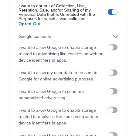
I want to opt-out of Collection, Use,
Retention, Sale, and/or Sharing of my
Personal Data that Is Unrelated with the
Purposes for which it was collected.
Fotók: Barakonyi Szabolcs
Opted Out
Google consents
Húszéves a Guns N’ Roses Use Your
Illusion dupla duplalemeze
I want to allow Google to enable storage
related to advertising like cookies on web or
Lángoló Gitárok
•
2011. szeptember 17.
device identifiers in apps.
I want to allow my user data to be sent to
Google for online advertising purposes.
I want to allow Google to send me
personalized advertising.
I want to allow Google to enable storage
related to analytics like cookies on web or
device identifiers in apps.
I want to allow Google to enable storage