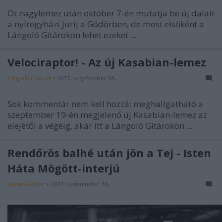
Öt nagylemez után október 7-én mutatja be új dalait
a nyíregyházi
Jurij
a Gödörben, de most elsőként a
Lángoló Gitárokon lehet ezeket ...
Velociraptor! - Az új Kasabian-lemez
Lángoló Gitárok
•
2011. szeptember 16.
Sok kommentár nem kell hozzá: meghallgatható a
szeptember 19-én megjelenő új Kasabian-lemez az
elejétől a végéig, akár itt a Lángoló Gitárokon ...
Rendőrös balhé után jön a Tej - Isten
Háta Mögött-interjú
Dankó Gábor
•
2011. szeptember 16.