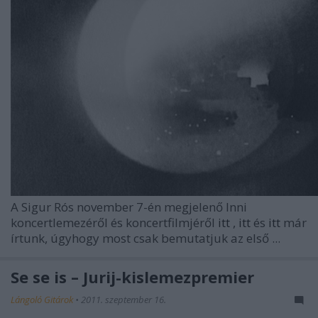
A
Sigur Rós
november 7-én megjelenő
Inni
koncertlemezéről és koncertfilmjéről
itt
,
itt
és
itt
már
írtunk, úgyhogy most csak bemutatjuk az első ...
Se se is – Jurij-kislemezpremier
Lángoló Gitárok
•
2011. szeptember 16.