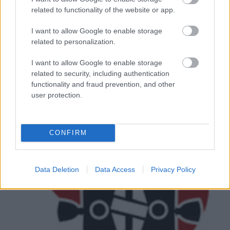
A
Guns N" Roses
hosszú évek óta Axl Rose
related to functionality of the website or app.
különcködésével egyenlő, amit még a tizenakárhány
év szünet után kiadott
Chinese Democracy
sem volt
I want to allow Google to enable storage
...
related to personalization.
I want to allow Google to enable storage
related to security, including authentication
functionality and fraud prevention, and other
user protection.
CONFIRM
Data Deletion
Data Access
Privacy Policy