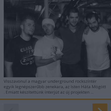
Visszavonul a magyar underground rockszíntér
egyik legnépszerűbb zenekara, az
Isten Háta Mögött
. Emiatt készítettünk interjút az új projekten ...