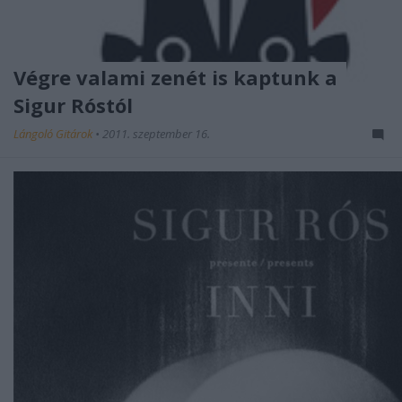
Végre valami zenét is kaptunk a
Sigur Róstól
Lángoló Gitárok
•
2011. szeptember 16.