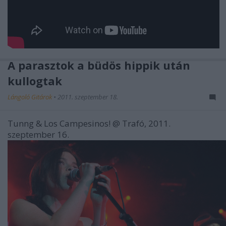
A parasztok a büdös hippik után
kullogtak
Lángoló Gitárok
•
2011. szeptember 18.
Tunng & Los Campesinos! @ Trafó, 2011.
szeptember 16.