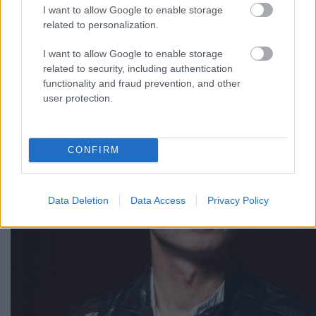
I want to allow Google to enable storage
Noel Gallagher: Minden faszkalap
related to personalization.
tud tánczenét írni
I want to allow Google to enable storage
related to security, including authentication
Lángoló Gitárok
•
2011. október 28.
functionality and fraud prevention, and other
user protection.
CONFIRM
Data Deletion
Data Access
Privacy Policy