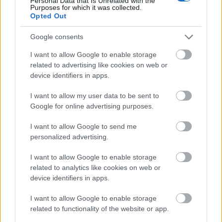
Personal Data that Is Unrelated with the
Purposes for which it was collected.
Opted Out
Google consents
Brazíliában turnézik a Saxon
I want to allow Google to enable storage
sixx
•
2011. október 28.
related to advertising like cookies on web or
device identifiers in apps.
Nem egy nagy hír, sőt, de már régóta kerestem az
indokot egy klasszikus Saxon-nóta kiposztolására,
I want to allow my user data to be sent to
most megvan. A brit heavy metal új hullámának ...
Google for online advertising purposes.
I want to allow Google to send me
Eladó John Lennon (egyik) szuvas
personalized advertising.
foga
I want to allow Google to enable storage
Lángoló Gitárok
•
2011. október 28.
related to analytics like cookies on web or
device identifiers in apps.
16 000 dollárért már a mienk is lehet John Lennon
I want to allow Google to enable storage
egyik szuvas foga. A zenész egy Dorothy "Dot" Jarlett
related to functionality of the website or app.
nevű néninek adta oda a fogat még a hatvanas ...