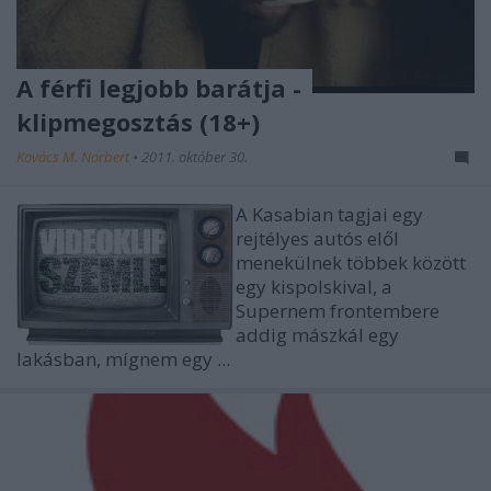
A férfi legjobb barátja -
klipmegosztás (18+)
Kovács M. Norbert
•
2011. október 30.
A Kasabian tagjai egy
rejtélyes autós elől
menekülnek többek között
egy kispolskival, a
Supernem frontembere
addig mászkál egy
lakásban, mígnem egy ...