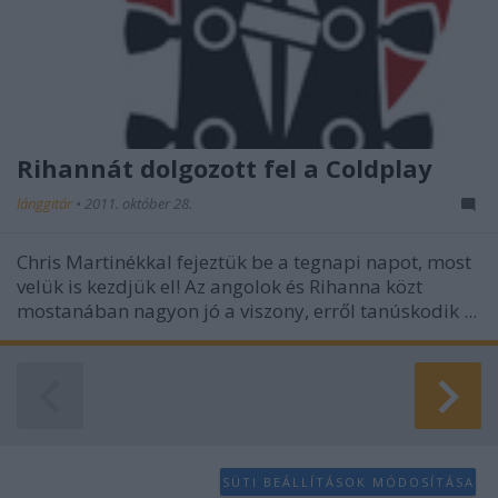
Rihannát dolgozott fel a Coldplay
lánggitár
•
2011. október 28.
Chris Martinékkal fejeztük be a tegnapi napot, most
velük is kezdjük el! Az angolok és
Rihanna
közt
mostanában nagyon jó a viszony, erről tanúskodik ...
SÜTI BEÁLLÍTÁSOK MÓDOSÍTÁSA