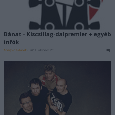
Bánat - Kiscsillag-dalpremier + egyéb
infók
Lángoló Gitárok
•
2011. október 28.