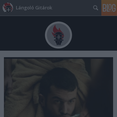
Lángoló Gitárok