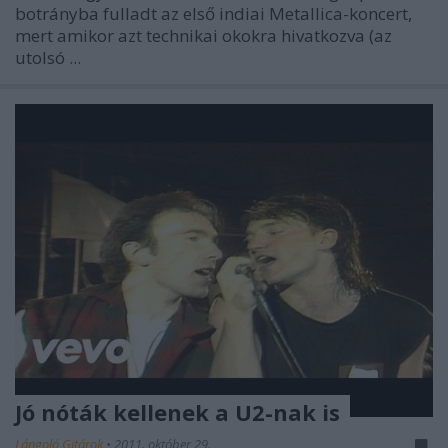
botrányba fulladt az első indiai Metallica-koncert,
mert amikor azt technikai okokra hivatkozva (az
utolsó ...
Jó nóták kellenek a U2-nak is
Lángoló Gitárok
•
2011. október 29.