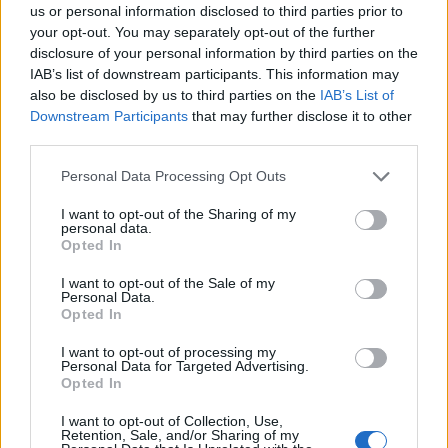
us or personal information disclosed to third parties prior to
Szétverték a Metallica cuccát
your opt-out. You may separately opt-out of the further
Indiában
disclosure of your personal information by third parties on the
IAB’s list of downstream participants. This information may
Lángoló Gitárok
•
2011. október 28.
also be disclosed by us to third parties on the
IAB’s List of
Downstream Participants
that may further disclose it to other
A Metallica ma este adta volna fennállása első
third parties.
koncertjét Indiában, de a koncertet az utolsó
Please note that this website/app uses one or more Google
Personal Data Processing Opt Outs
pillanatban el kellett halasztani egy nappal - a ...
services and may gather and store information including but
not limited to your visit or usage behaviour. You may click to
I want to opt-out of the Sharing of my
personal data.
grant or deny consent to Google and its third-party tags to
Opted In
use your data for below specified purposes in below Google
consent section.
I want to opt-out of the Sale of my
Personal Data.
Opted In
I want to opt-out of processing my
Personal Data for Targeted Advertising.
Opted In
I want to opt-out of Collection, Use,
Retention, Sale, and/or Sharing of my