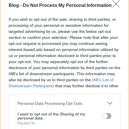
Blog -
Do Not Process My Personal Information
If you wish to opt-out of the sale, sharing to third parties, or
processing of your personal or sensitive information for
targeted advertising by us, please use the below opt-out
section to confirm your selection. Please note that after your
opt-out request is processed you may continue seeing
interest-based ads based on personal information utilized by
us or personal information disclosed to third parties prior to
your opt-out. You may separately opt-out of the further
disclosure of your personal information by third parties on the
IAB’s list of downstream participants. This information may
also be disclosed by us to third parties on the
IAB’s List of
Downstream Participants
that may further disclose it to other
third parties.
Please note that this website/app uses one or more Google
Personal Data Processing Opt Outs
services and may gather and store information including but
not limited to your visit or usage behaviour. You may click to
I want to opt-out of the Sharing of my
Occam – My Rorschach
personal data.
grant or deny consent to Google and its third-party tags to
(Pimodan Records)
Opted In
use your data for below specified purposes in below Google
Pár órával ezelőtti posztunkban írtunk
az új Occam-