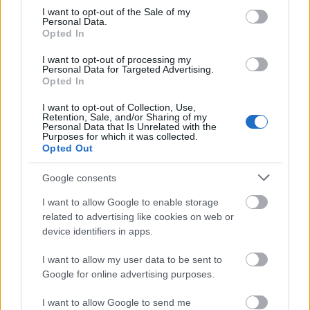
consent section.
maxiról
, és mutattuk meg az
I Was A Dervish
című
I want to opt-out of the Sale of my
Personal Data.
szám ...
Opted In
I want to opt-out of processing my
Dobost váltott a Zsiráfnyelv Zenekar
Personal Data for Targeted Advertising.
Opted In
Lángoló Gitárok
•
2011. december 23.
I want to opt-out of Collection, Use,
Retention, Sale, and/or Sharing of my
Personal Data that Is Unrelated with the
Purposes for which it was collected.
Opted Out
Google consents
I want to allow Google to enable storage
related to advertising like cookies on web or
device identifiers in apps.
I want to allow my user data to be sent to
Google for online advertising purposes.
I want to allow Google to send me