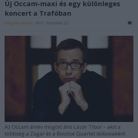
Új Occam-maxi és egy különleges
koncert a Trafóban
Lángoló Gitárok
•
2011. december 23.
Az
Occam
álnév mögött álló Lázár Tibor – akit a
többség a Zagar és a Bootise Quartet dobosaként