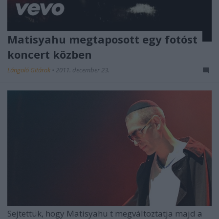
Matisyahu megtaposott egy fotóst
koncert közben
Lángoló Gitárok
•
2011. december 23.
Sejtettük, hogy
Matisyahu
t megváltoztatja majd
a