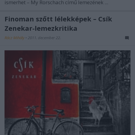
ismerhet –
My Rorschach
című lemezének ...
Finoman szőtt lélekképek – Csík
Zenekar-lemezkritika
Rácz Mihály
•
2011. december 22.