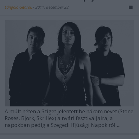
Lángoló Gitárok
•
2011. december 23.
A múlt héten a Sziget
jelentett be
három nevet (Stone
Roses, Björk, Skrillex) a nyári fesztiváljaira, a
napokban pedig a
Szegedi Ifjúsági Napok
ról ...