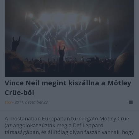
Vince Neil megint kiszállna a Mötley
Crüe-ből
sixx
•
2011. december 23.
A mostanában Európában turnézgató Mötley Crüe
(az angolokat zúzták meg a Def Leppard
társaságában, és állítólag olyan faszán vannak, hogy
...