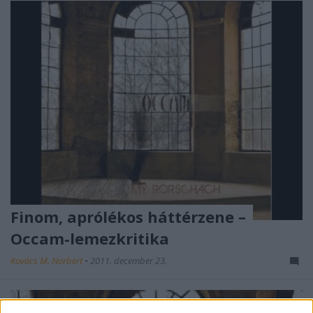
Finom, aprólékos háttérzene –
Occam-lemezkritika
Kovács M. Norbert
•
2011. december 23.