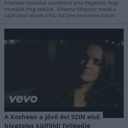
A kedves olvasókat szeretnénk arra megkérni, hogy
mondják meg nekünk,
Rihanna
hányszor matat a
saját lábai között a
You Da One
most bemutatott ...
A Kosheen a jövő évi SZIN első
hivatalos külföldi fellépője