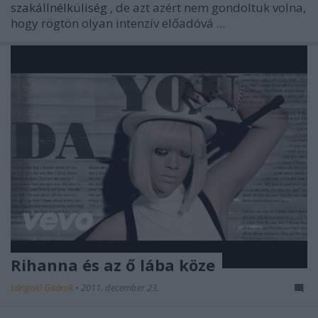
szakállnélküliség
, de azt azért nem gondoltuk volna,
hogy rögtön olyan intenzív előadóvá ...
Rihanna és az ő lába köze
Lángoló Gitárok
•
2011. december 23.