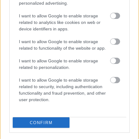
Mire lehet számítani attól a zenekartól, aminek az a
personalized advertising.
neve, hogy
Giraffe Tongue Orchestra
, és olyan,
amúgy viccelni rendkívüli módon szerető ...
I want to allow Google to enable storage
related to analytics like cookies on web or
device identifiers in apps.
I want to allow Google to enable storage
related to functionality of the website or app.
I want to allow Google to enable storage
related to personalization.
I want to allow Google to enable storage
related to security, including authentication
functionality and fraud prevention, and other
user protection.
CONFIRM
Distrust - Klipen (is) nyomaszt az
Angertea (premier)