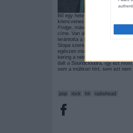
authenti
Bő egy hete
adtunk hírt
arról, hog
kilencvenes évek közepe tájáról
Fridge
, mások szerint
Haven’t Go
címe. Van aki már akkor is kételk
lerántotta a leplet az igazságról: 
Stopa szerezte még valamikor a ké
egészen mostanáig, mikor ledöbb
kering a neten, mint korai Radioh
dalt a Soundcloudra, így ezt most
sem a múltkori hírt, sem ezt ne
pop
rock
hír
radiohead