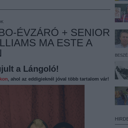
OK
URBO-ÉVZÁRÓ + SENIOR
ILLIAMS MA ESTE A
N
BESZ
ult a Lángoló!
nkon
, ahol az eddigieknél jóval több tartalom vár!
HIRD