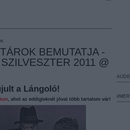
OK
ITÁROK BEMUTATJA -
SZILVESZTER 2011 @
AUDI
ult a Lángoló!
#MER
nkon
, ahol az eddigieknél jóval több tartalom vár!