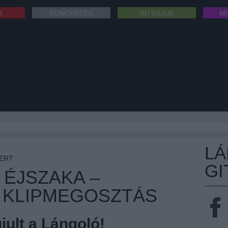
K
KONCERTEK
INTERJÚK
M
L
ERT
GI
 ÉJSZAKA –
I KLIPMEGOSZTÁS
ult a Lángoló!