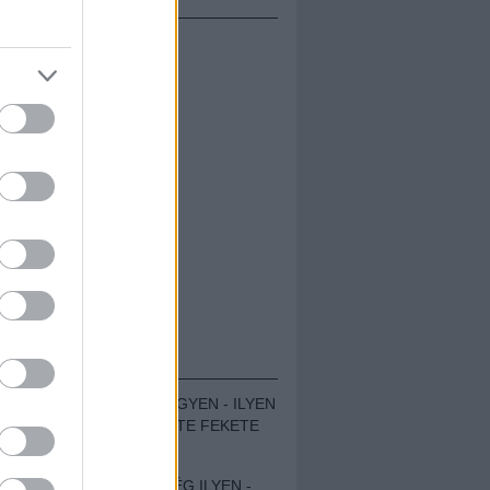
ÁMOLÓK
ZENÉS TÁBOR A HEGYEN - ILYEN
VOLT A VÍRUS SZÜLTE FEKETE
ZAJ FESZTIVÁL
SOHA NEM VOLT MÉG ILYEN -