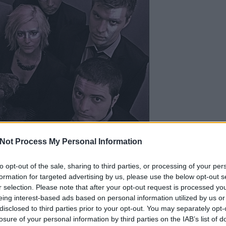
Not Process My Personal Information
etőn három kiváló magyar zenekar nyitja, hogy
to opt-out of the sale, sharing to third parties, or processing of your per
azi napfelkeltéig tartó
indie-diszkóval
köszöntsék
EZT 
formation for targeted advertising by us, please use the below opt-out s
alakult
Radio Panic
kezdi, ahol a korábban
r selection. Please note that after your opt-out request is processed y
va súlyosabb electro anyagukat promotálják a fiúk.
eing interest-based ads based on personal information utilized by us or
folytatásán jelenleg is dolgozó
EZ Basic
, végül a
disclosed to third parties prior to your opt-out. You may separately opt-
trisabb zenekara, a
Hangmás
(képünkön) játszik
zerű új lemezéről a már ismert és kedvelt régebbi
losure of your personal information by third parties on the IAB’s list of