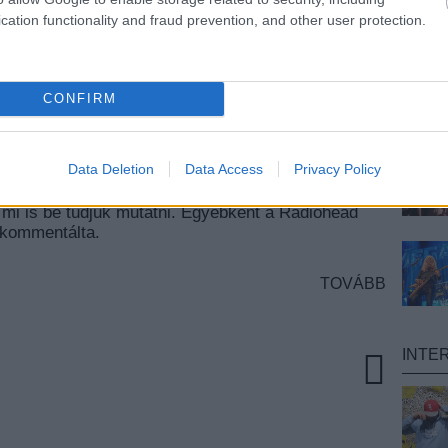
cation functionality and fraud prevention, and other user protection.
y valaki talált egy
Radiohead
-demót, ami a
 származhat, és aminek
Putting Ketchup In The
t A Hope
vagy még inkább
How Do You Sit Still
a
CONFIRM
edett a felvétel eredetiségében, most pedig a CNN
a dalt állítólag egy kanadai cukrász, Christopher
tezres évek elején, és nem is foglalkozott vele,
Data Deletion
Data Access
Privacy Policy
enve tapasztalta, hogy az ő
Sit Still
című száma
ead-demo. Bizonyítékképpen fel is tette saját maga
 mi is be tudjuk mutatni. Egyébként a Radiohead
m kommentálta.
TOVÁBB
INTE