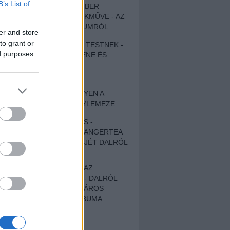
B’s List of
EGY DÜHÖS VÉNEMBER
UNIVERZÁLIS REMEKMŰVE - AZ
ÚJ BOB DYLAN-ALBUMRÓL
er and store
to grant or
ZENE LÉLEKNEK ÉS TESTNEK -
ed purposes
AUTENTIKUS NÉPZENE ÉS
KÖLTÉSZET
ÚJJÁSZÜLETETT
SZOMORKODÁS - ILYEN A
KATATONIA ÚJ NAGYLEMEZE
CROCODILE NERVES -
HALLGASD MEG AZ ANGERTEA
MA MEGJELENT EP-JÉT DALRÓL
DALRA!
A FELELŐSSÉGTŐL AZ
ELLOPOTT FÖLDIG - DALRÓL
DALRA A KÉPZELT VÁROS
SAMIZDAT CÍMŰ ALBUMA
ETÉS