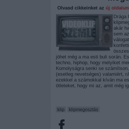
Olvasd cikkeinket az
új oldalu
Drága l
klipme
akár h
sem azt
váloga
konfet
összes
jöhet még a ma esti buli során. 
techno, hiphop, hogy melyiket men
Komolyságra senki se számítson, 
(esetleg nevetséges) valamiért, r
ezekkel a számokkal kíván ma est
ötleteket, hogy mi az, amit még i
klip
klipmegosztás