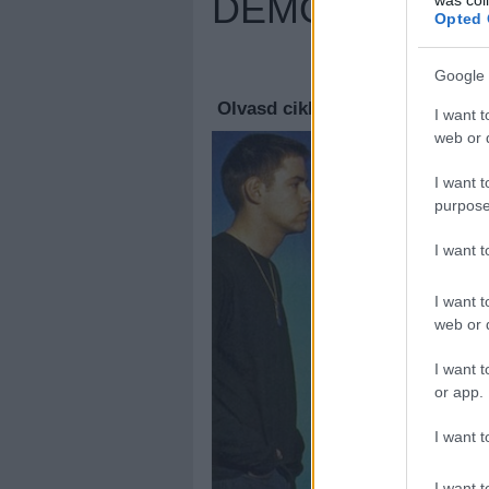
DEMO?
Opted 
Megúj
Google 
Olvasd cikkeinket az
új oldalu
I want t
web or d
I want t
purpose
I want 
I want t
web or d
I want t
or app.
I want t
I want t