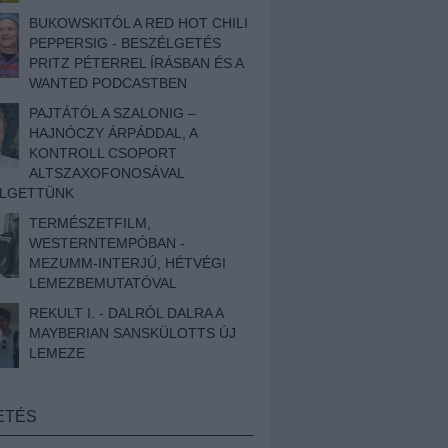
BUKOWSKITÓL A RED HOT CHILI
PEPPERSIG - BESZÉLGETÉS
PRITZ PÉTERREL ÍRÁSBAN ÉS A
WANTED PODCASTBEN
PAJTÁTÓL A SZALONIG –
HAJNÓCZY ÁRPÁDDAL, A
KONTROLL CSOPORT
ALTSZAXOFONOSÁVAL
ÉLGETTÜNK
TERMÉSZETFILM,
WESTERNTEMPÓBAN -
MEZUMM-INTERJÚ, HÉTVÉGI
LEMEZBEMUTATÓVAL
REKULT I. - DALRÓL DALRA A
MAYBERIAN SANSKÜLOTTS ÚJ
LEMEZE
ETÉS