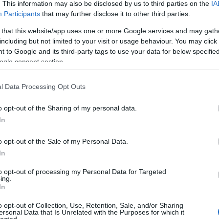
n Kecske és Adam szolgáltatja a szinti és
. This information may also be disclosed by us to third parties on the
IA
llé, ami úgyis a padlón végzi. A fellépő zenekarok
Participants
that may further disclose it to other third parties.
s lehet tölteni a innen a Lángoló Gitárokról, csak
 that this website/app uses one or more Google services and may gath
including but not limited to your visit or usage behaviour. You may click 
 to Google and its third-party tags to use your data for below specifi
TOVÁBB
ogle consent section.
gram
szilveszter
electro
hangmás
ez basic
l Data Processing Opt Outs
o opt-out of the Sharing of my personal data.
In
o opt-out of the Sale of my Personal Data.
In
to opt-out of processing my Personal Data for Targeted
ing.
In
OK
TÓBBI RADIOHEAD-
o opt-out of Collection, Use, Retention, Sale, and/or Sharing
ersonal Data that Is Unrelated with the Purposes for which it
HIRD
lected.