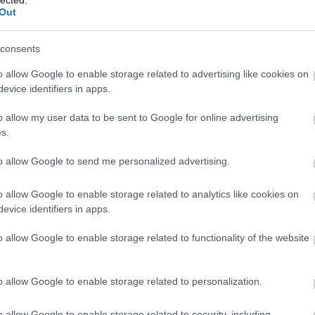
Out
ult a Lángoló!
consents
nkon
, ahol az eddigieknél jóval több tartalom vár!
o allow Google to enable storage related to advertising like cookies on
evice identifiers in apps.
o allow my user data to be sent to Google for online advertising
s.
to allow Google to send me personalized advertising.
o allow Google to enable storage related to analytics like cookies on
evice identifiers in apps.
BESZ
o allow Google to enable storage related to functionality of the website
o allow Google to enable storage related to personalization.
o allow Google to enable storage related to security, including