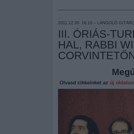
2011.12.30. 16:15 –
LÁNGOLÓ GITÁR
III. ÓRIÁS-T
HAL, RABBI W
CORVINTETŐ
Megúj
Olvasd cikkeinket az
új oldalu