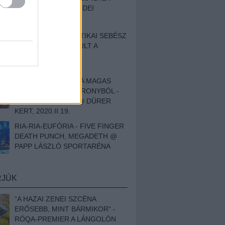
BESZÁMOLÓNK AZ IDEI
SZIGETRŐL
EGY HALLÁSPLASZTIKAI SEBÉSZ
NAPLÓJA - ILYEN VOLT A
SWANSRÓL SZÓLÓ
DOKUMENTUMFILM
MÉLY FÉRFIBÁNAT A MAGAS
ELEFÁNTCSONTTORONYBÓL -
LEPROUS, KLONE @ DÜRER
KERT, 2020.II.19.
RIA-RIA-EUFÓRIA - FIVE FINGER
DEATH PUNCH, MEGADETH @
PAPP LÁSZLÓ SPORTARÉNA
RJÚK
“A HAZAI ZENEI SZCÉNA
ERŐSEBB, MINT BÁRMIKOR” -
RÓQA-PREMIER A LÁNGOLÓN