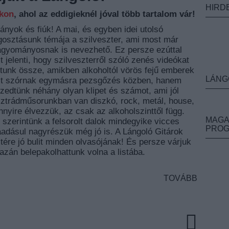
HIRD
nkon
, ahol az eddigieknél jóval több tartalom vár!
ányok és fiúk! A mai, és egyben idei utolsó
gosztásunk témája a szilveszter, ami most már
agyományosnak is nevezhető. Ez persze ezúttal
 jelenti, hogy szilveszterről szóló zenés videókat
ttunk össze, amikben alkoholtól vörös fejű emberek
LÁNG
tit szórnak egymásra pezsgőzés közben, hanem
zedtünk néhány olyan klipet és számot, ami jól
Esztrádműsorunkban van diszkó, rock, metál, house,
nyire élvezzük, az csak az alkoholszinttől függ.
MAGA
szerintünk a felsorolt dalok mindegyike vicces
PRO
áadásul nagyrészük még jó is. A Lángoló Gitárok
ére jó bulit minden olvasójának! És persze várjuk
gazán belepakolhattunk volna a listába.
TOVÁBB