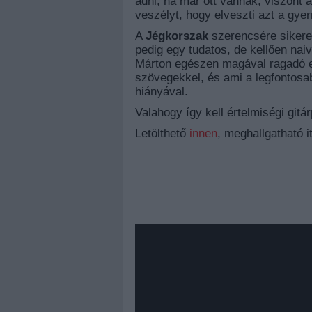
adni, ha már ott vannak, viszont
veszélyt, hogy elveszti azt a gyer
A
Jégkorszak
szerencsére sikere
pedig egy tudatos, de kellően naiv
Márton egészen magával ragadó eg
szövegekkel, és ami a legfontosa
hiányával.
Valahogy így kell értelmiségi gitá
Letölthető
innen
, meghallgatható it