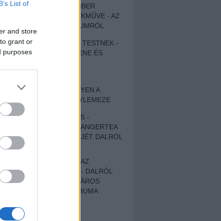
B’s List of
EGY DÜHÖS VÉNEMBER
UNIVERZÁLIS REMEKMŰVE - AZ
ÚJ BOB DYLAN-ALBUMRÓL
er and store
to grant or
ZENE LÉLEKNEK ÉS TESTNEK -
ed purposes
AUTENTIKUS NÉPZENE ÉS
KÖLTÉSZET
ÚJJÁSZÜLETETT
SZOMORKODÁS - ILYEN A
KATATONIA ÚJ NAGYLEMEZE
CROCODILE NERVES -
HALLGASD MEG AZ ANGERTEA
MA MEGJELENT EP-JÉT DALRÓL
DALRA!
A FELELŐSSÉGTŐL AZ
ELLOPOTT FÖLDIG - DALRÓL
DALRA A KÉPZELT VÁROS
SAMIZDAT CÍMŰ ALBUMA
ETÉS