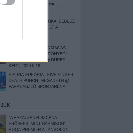
BESZÁMOLÓNK AZ IDEI
SZIGETRŐL
EGY HALLÁSPLASZTIKAI SEBÉSZ
NAPLÓJA - ILYEN VOLT A
SWANSRÓL SZÓLÓ
DOKUMENTUMFILM
MÉLY FÉRFIBÁNAT A MAGAS
ELEFÁNTCSONTTORONYBÓL -
LEPROUS, KLONE @ DÜRER
KERT, 2020.II.19.
RIA-RIA-EUFÓRIA - FIVE FINGER
DEATH PUNCH, MEGADETH @
PAPP LÁSZLÓ SPORTARÉNA
RJÚK
“A HAZAI ZENEI SZCÉNA
ERŐSEBB, MINT BÁRMIKOR” -
RÓQA-PREMIER A LÁNGOLÓN