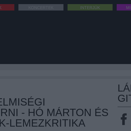
K
KONCERTEK
INTERJÚK
M
L
GI
ELMISÉGI
RNI - HÓ MÁRTON ÉS
K-LEMEZKRITIKA