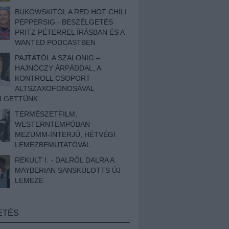
BUKOWSKITÓL A RED HOT CHILI
PEPPERSIG - BESZÉLGETÉS
PRITZ PÉTERREL ÍRÁSBAN ÉS A
WANTED PODCASTBEN
PAJTÁTÓL A SZALONIG –
HAJNÓCZY ÁRPÁDDAL, A
KONTROLL CSOPORT
ALTSZAXOFONOSÁVAL
ÉLGETTÜNK
TERMÉSZETFILM,
WESTERNTEMPÓBAN -
MEZUMM-INTERJÚ, HÉTVÉGI
LEMEZBEMUTATÓVAL
REKULT I. - DALRÓL DALRA A
MAYBERIAN SANSKÜLOTTS ÚJ
LEMEZE
ETÉS