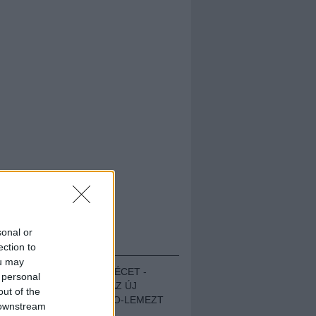
sonal or
HALLGASD!
ection to
ou may
MEGUGROTTÁK A LÉCET -
 personal
MEGHALLGATTUK AZ ÚJ
out of the
PROTEST THE HERO-LEMEZT
 downstream