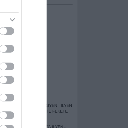
ÁMOLÓK
ZENÉS TÁBOR A HEGYEN - ILYEN
VOLT A VÍRUS SZÜLTE FEKETE
ZAJ FESZTIVÁL
SOHA NEM VOLT MÉG ILYEN -