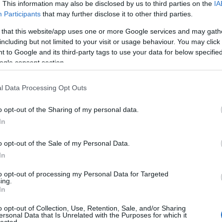
. This information may also be disclosed by us to third parties on the
IA
Participants
that may further disclose it to other third parties.
(
2,4
/5)
 that this website/app uses one or more Google services and may gath
including but not limited to your visit or usage behaviour. You may click 
ezt hallgasd
hó márton és a jégkorszak
 to Google and its third-party tags to use your data for below specifi
ogle consent section.
l Data Processing Opt Outs
o opt-out of the Sharing of my personal data.
In
o opt-out of the Sale of my Personal Data.
In
to opt-out of processing my Personal Data for Targeted
ing.
In
o opt-out of Collection, Use, Retention, Sale, and/or Sharing
ersonal Data that Is Unrelated with the Purposes for which it
!
Így tanítja
Gondolatok - Új
HIRD
lected.