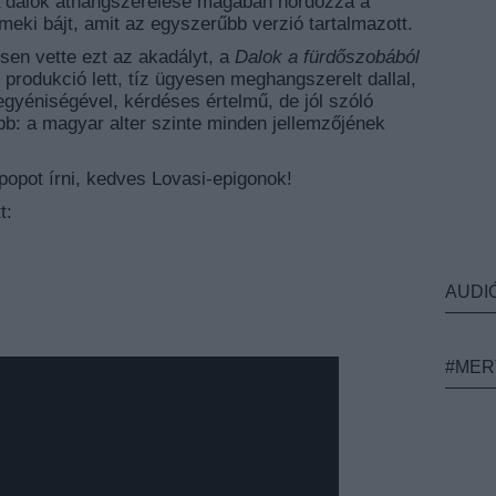
 a dalok áthangszerelése magában hordozza a
meki bájt, amit az egyszerűbb verzió tartalmazott.
sen vette ezt az akadályt, a
Dalok a fürdőszobából
 produkció lett, tíz ügyesen meghangszerelt dallal,
yéniségével, kérdéses értelmű, de jól szóló
bb: a magyar alter szinte minden jellemzőjének
rpopot írni, kedves Lovasi-epigonok!
t:
AUDI
#MER