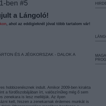
11-ben #5
HIRD
ult a Lángoló!
nkon
, ahol az eddigieknél jóval több tartalom vár!
LÁNG
RTON ÉS A JÉGKORSZAK - DALOK A
MAGA
PRO
es hobbizenésznek indult. Amikor 2009-ben kirakta
erint a fürdőszobájában írt, valószínűleg még ő sem
s zenekara is lesz melléjük. Az ilyen
ázni kell, hiszen a zenekarnak érdemes munkát is