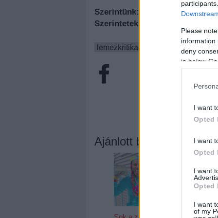
participants
Szerintünk:
(
4
/5)
Downstream 
Szerintetek:
Please note
information 
lemezkritika
indie
pop
offline
deny consent
in below Go
Persona
I want t
Opted 
Ajánlott bejegyzések:
I want t
Opted 
I want 
Advertis
Opted 
I want t
of my P
Sok a zene, sok
Megérkezett
was col