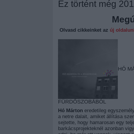
Ez történt még 20
Megúj
Olvasd cikkeinket az
új oldalu
HÓ MÁ
FÜRDŐSZOBÁBÓL
Hó Márton
eredetileg egyszemély
a netre dalait, amiket állítása sz
sejtette, hogy hamarosan egy telje
barkácsprojekteknél azonban vigy