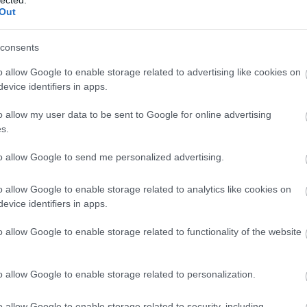
basszusgitározni
videó az
Out
Jason Momoát a
OliverFromEarth-
Primus főnöke
től
consents
o allow Google to enable storage related to advertising like cookies on
evice identifiers in apps.
o allow my user data to be sent to Google for online advertising
s.
gy
rni
n
to allow Google to send me personalized advertising.
van
o allow Google to enable storage related to analytics like cookies on
evice identifiers in apps.
BESZ
o allow Google to enable storage related to functionality of the website
alomnak minősülnek, értük a
szolgáltatás technikai
üzemeltetője semmilyen felelősséget nem vállal, azokat nem
asználási feltételekben
és az
adatvédelmi tájékoztatóban
.
o allow Google to enable storage related to personalization.
o allow Google to enable storage related to security, including