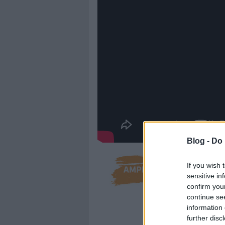
Blog -
Do 
If you wish 
sensitive in
confirm you
continue se
information 
further disc