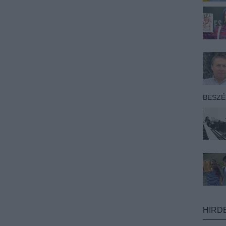
BESZ
HIRD