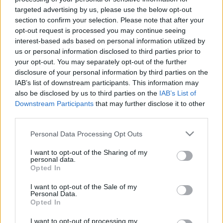
Sinéad O'Connor látványos összeomlása akkora
targeted advertising by us, please use the below opt-out
tehető, mikor tavaly elvált előző férjétől, majd
section to confirm your selection. Please note that after your
nyáron arról értekezett az interneten, hogy rémesen
opt-out request is processed you may continue seeing
kilátástalannak látja az életét és már az
interest-based ads based on personal information utilized by
us or personal information disclosed to third parties prior to
öngyilkosság gondolata is foglalkoztatja. Mindezek
your opt-out. You may separately opt-out of the further
után nyílt partnerkeresésbe fogott, aminek az
disclosure of your personal information by third parties on the
eredményeként decemberben, 45. születésnapján
IAB’s list of downstream participants. This information may
összeházasodott egy férfival, akivel aztán alig három
also be disclosed by us to third parties on the
IAB’s List of
hét után már a váláson gondolkozott, a múlt héten
Downstream Participants
that may further disclose it to other
viszont mégis inkább arról írt a Twitteren, hogy
third parties.
dugtak egy nagyot és hogy neki milyen jó.
Please note that this website/app uses one or more Google
Personal Data Processing Opt Outs
Mindezek után a napokban az énekesnő újabb
services and may gather and store information including but
hisztérikus, kétségbeesett üzeneteket posztolt a
not limited to your visit or usage behaviour. You may click to
I want to opt-out of the Sharing of my
personal data.
Twitteren, voltaképpen pszichiáterért könyörgött,
grant or deny consent to Google and its third-party tags to
Opted In
mivel állítólag rémesen kibukott egy róla és férjéről
use your data for below specified purposes in below Google
szóló újságcikken. Az üzenetekből az is kiderült,
consent section.
I want to opt-out of the Sale of my
hogy az elmúlt pár napban valahogyan eltört a
Personal Data.
Opted In
bokája.
I want to opt-out of processing my