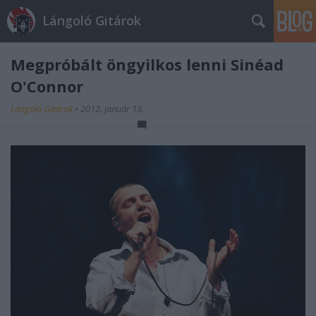
Lángoló Gitárok
Megpróbált öngyilkos lenni Sinéad
O'Connor
Lángoló Gitárok
•
2012. január 13.