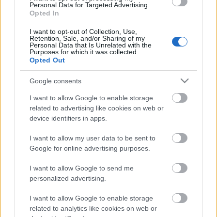
Később, alig egy napon belül már ismét az öröméről
Personal Data for Targeted Advertising.
és megnyugvásáról írt ugyanott, valamint
Opted In
megköszönte a neki nyújtott rengeteg segítséget
I want to opt-out of Collection, Use,
(olvasóitól orvosok címét és telefonszámát kérte),
Retention, Sale, and/or Sharing of my
majd még Istennek is hálát mondott a Twitterért, és
Personal Data that Is Unrelated with the
Purposes for which it was collected.
mindenkit arra biztatott, hogy ne féljenek segítséget
Opted Out
kérni, ha bajban vannak, hiszen lám, ő is milyen jól
járt.
Google consents
Eközben a
The Su
n című brit bulvárlap arról ír, hogy
I want to allow Google to enable storage
az énekesnő utólag elárulta nekik, hogy a múlt
related to advertising like cookies on web or
héten, egész pontosan január ötödikén Los
device identifiers in apps.
Angelesben egy kifejezetten gyenge pillanatában
I want to allow my user data to be sent to
nagyobb mennyiségű altatóval megpróbált véget
Google for online advertising purposes.
vetni az életének. Ez ugyan nem sikerült, ám elnézve
napi attrakcióit, kiszámíthatatlan, mikor jöhet egy
I want to allow Google to send me
következő kísérlet.
personalized advertising.
Sinéad O'Connor egyébként
How About I Be Me (And
I want to allow Google to enable storage
You Be You)?
címmel február 20-án adja ki következő,
related to analytics like cookies on web or
visszatérőnek beharangozott nagylemezét, így az