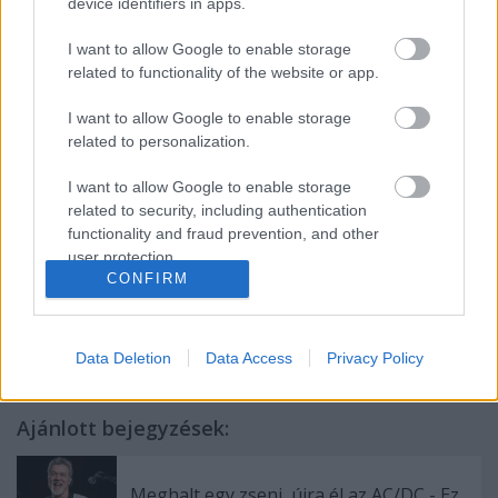
device identifiers in apps.
mostanában egyre fokozódó online cirkusz kapcsán
elkezdtek olyan vélemények is megjelenni, miszerint
I want to allow Google to enable storage
az énekesnő mindezt pusztán a minél nagyobb
related to functionality of the website or app.
hírverés érdekében műveli.
I want to allow Google to enable storage
Talán egyébként még ez utóbbi lenne a
related to personalization.
legmegnyugtatóbb, hiszen látva
a művésznő Twitter-
oldalát
, a helyzete több mint kétségbeejtő.
I want to allow Google to enable storage
related to security, including authentication
functionality and fraud prevention, and other
user protection.
CONFIRM
Címkék:
pop
rock
bulvár
hír
sinéad oconnor
Data Deletion
Data Access
Privacy Policy
Ajánlott bejegyzések:
Meghalt egy zseni, újra él az AC/DC - Ez