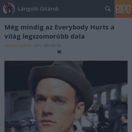
Lángoló Gitárok
Még mindig az Everybody Hurts a
világ legszomorúbb dala
Lángoló Gitárok
•
2012. február 02.