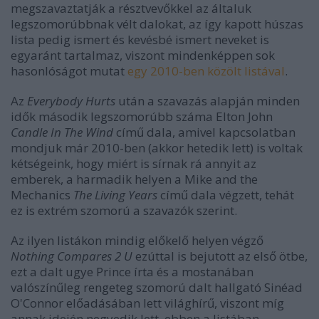
megszavaztatják a résztvevőkkel az általuk
legszomorúbbnak vélt dalokat, az így kapott húszas
lista pedig ismert és kevésbé ismert neveket is
egyaránt tartalmaz, viszont mindenképpen sok
hasonlóságot mutat
egy 2010-ben közölt listával
.
Az
Everybody Hurts
után a szavazás alapján minden
idők második legszomorúbb száma Elton John
Candle In The Wind
című dala, amivel kapcsolatban
mondjuk már 2010-ben (akkor hetedik lett) is voltak
kétségeink, hogy miért is sírnak rá annyit az
emberek, a harmadik helyen a Mike and the
Mechanics
The Living Years
című dala végzett, tehát
ez is extrém szomorú a szavazók szerint.
Az ilyen listákon mindig előkelő helyen végző
Nothing Compares 2 U
ezúttal is bejutott az első ötbe,
ezt a dalt ugye Prince írta és a mostanában
valószínűleg rengeteg szomorú dalt hallgató Sinéad
O'Connor előadásában lett világhírű, viszont míg
annak idején negyedik lett, ebben a listában –