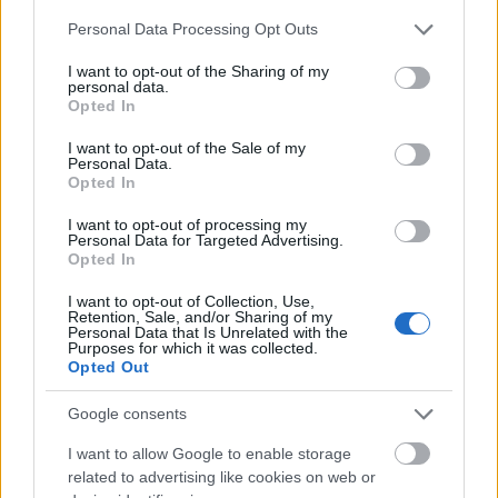
5. Nothing Compares 2 U - Prince/Sinéad O'Connor
Please note that this website/app uses one or more Google
6. Hallelujah - Leonard Cohen/Alexandra Burke/Jeff
Personal Data Processing Opt Outs
services and may gather and store information including but
Buckley
not limited to your visit or usage behaviour. You may click to
I want to opt-out of the Sharing of my
7. My Heart Will Go On - Celine Dion
personal data.
grant or deny consent to Google and its third-party tags to
8. Fix You - Coldplay
Opted In
use your data for below specified purposes in below Google
9. Seasons In The Sun - Terry Jacks
consent section.
I want to opt-out of the Sale of my
10. Without You - Harry Nilsson
Personal Data.
11. Yesterday - The Beatles
Opted In
12. All By Myself - Eric Carmen
13. My Way - Frank Sinatra
I want to opt-out of processing my
Personal Data for Targeted Advertising.
14. Sound Of Silence - Simon and Garfunkel
Opted In
15. Aint No Sunshine - Bill Withers
16. Love Will Tear Us Apart - Joy Division
I want to opt-out of Collection, Use,
Retention, Sale, and/or Sharing of my
17. Leaving On A Jet Plane - Peter, Paul and Mary
Personal Data that Is Unrelated with the
18. Eleanor Rigby - The Beatles
Purposes for which it was collected.
Opted Out
19. Annie's Song - John Denver
20. Everybody's Got To Learn Sometimes - Korgis
Google consents
Itt pedig a dobogós dalok hallhatók-láthatók:
I want to allow Google to enable storage
related to advertising like cookies on web or