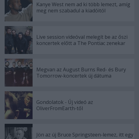
Kanye West nem ad ki több lemezt, amíg
meg nem szabadul a kiadóitól
Live session videóval melegít be az őszi
koncertek előtt a The Pontiac zenekar
Megvan az August Burns Red- és Bury
Tomorrow-koncertek új dátuma
Gondolatok - Új videó az
OliverFromEarth-től
Jön az új Bruce Springsteen-lemez, itt egy