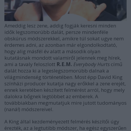
Ameddig lesz zene, addig fogják keresni minden
idők legszomorúbb dalát, persze mindenféle
obskúrus módszerekkel, amikre túl sokat ugye nem
érdemes adni, az azonban már elgondolkodtató,
hogy alig másfél év alatt a második olyan
kutatásnak mondott valamiről jelennek meg hírek,
ami a tavaly feloszlott
R.E.M.
Everybody Hurts
című
dalát hozza ki a legeslegszomorúbb dalnak a
világmindenség történetében. Most épp David King
színházi producer kutatja nagy erőkkel a zene erejét,
ennek keretében készített felmérést arról, hogy mely
dalokra bőgnek legtöbbet az emberek. A
továbbiakban megmutatjuk mire jutott tudományos
(naná!) módszereivel.
A King által kezdeményezett felmérés készítői úgy
érezték, az a legtutibb módszer, ha egész egyszerűen