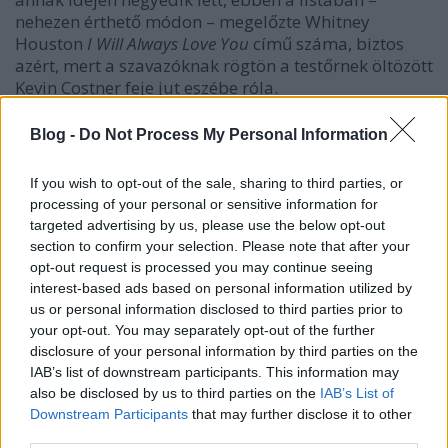
nehezen érthető módon – megelőzte Whitney
Houston
I Will Always Love You
című száma, biztos
azért, mert a szavazóknak rögtön a testőrnek öltözött
Kevin Costner feje jut eszébe róla.
A húszas listában többek között szerepel még a
Blog -
Do Not Process My Personal Information
Beatles
Yesterday
című dala, a
My Way
Frank
Sinatrától, Bill Witherstől az
Aint No Sunshine
, a
If you wish to opt-out of the sale, sharing to third parties, or
Sound Of Silence
a Simon and Garfunkeltől, vagy a
processing of your personal or sensitive information for
Love Will Tear Us Apart a Joy Divisiontől, de olyanok
targeted advertising by us, please use the below opt-out
is, mint a Titanic betétdalaként ismert
My Heart Will
section to confirm your selection. Please note that after your
Go On
Celine Dion előadásában.
opt-out request is processed you may continue seeing
interest-based ads based on personal information utilized by
A szavazás alapján minden idők legszomorúbb
us or personal information disclosed to third parties prior to
dalainak pontos listája így néz ki:
your opt-out. You may separately opt-out of the further
disclosure of your personal information by third parties on the
1. Everybody Hurts - REM
IAB’s list of downstream participants. This information may
2. Candle In The Wind - Elton John
also be disclosed by us to third parties on the
IAB’s List of
3. The Living Years - Mike and the Mechanics
Downstream Participants
that may further disclose it to other
4. I Will Always Love You - Whitney Houston
third parties.