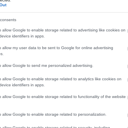
Out
consents
alomnak minősülnek, értük a
szolgáltatás technikai
üzemeltetője semmilyen felelősséget nem vállal, azokat nem
asználási feltételekben
és az
adatvédelmi tájékoztatóban
.
o allow Google to enable storage related to advertising like cookies on
evice identifiers in apps.
o allow my user data to be sent to Google for online advertising
s.
to allow Google to send me personalized advertising.
o allow Google to enable storage related to analytics like cookies on
evice identifiers in apps.
BESZ
o allow Google to enable storage related to functionality of the website
o allow Google to enable storage related to personalization.
o allow Google to enable storage related to security, including