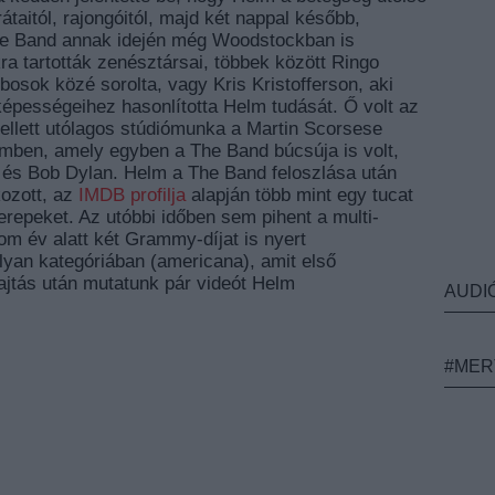
taitól, rajongóitól, majd két nappal később,
The Band annak idején még Woodstockban is
ra tartották zenésztársai, többek között Ringo
bosok közé sorolta, vagy Kris Kristofferson, aki
pességeihez hasonlította Helm tudását. Ő volt az
ellett utólagos stúdiómunka a Martin Scorsese
mben, amely egyben a The Band búcsúja is volt,
g és Bob Dylan. Helm a The Band feloszlása után
ozott, az
IMDB profilja
alapján több mint egy tucat
repeket. Az utóbbi időben sem pihent a multi-
om év alatt két Grammy-díjat is nyert
yan kategóriában (americana), amit első
ajtás után mutatunk pár videót Helm
AUDI
#MER