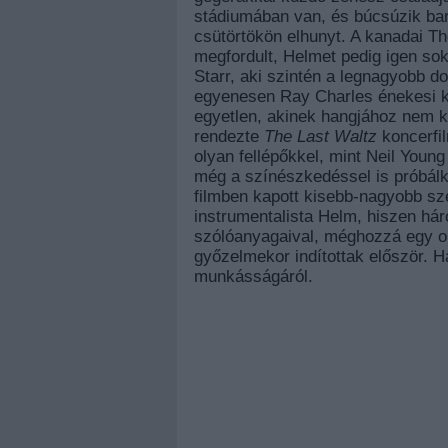
stádiumában van, és búcsúzik bará
csütörtökön elhunyt. A kanadai 
megfordult, Helmet pedig igen sok
Starr, aki szintén a legnagyobb do
egyenesen Ray Charles énekesi ké
egyetlen, akinek hangjához nem k
rendezte
The Last Waltz
koncerfil
olyan fellépőkkel, mint Neil Youn
még a színészkedéssel is próbálk
filmben kapott kisebb-nagyobb sze
instrumentalista Helm, hiszen hár
szólóanyagaival, méghozzá egy ol
győzelmekor indítottak először. H
munkásságáról.