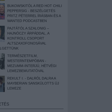
BUKOWSKITÓL A RED HOT CHILI
PEPPERSIG - BESZÉLGETÉS
PRITZ PÉTERREL ÍRÁSBAN ÉS A
WANTED PODCASTBEN
PAJTÁTÓL A SZALONIG –
HAJNÓCZY ÁRPÁDDAL, A
KONTROLL CSOPORT
ALTSZAXOFONOSÁVAL
ÉLGETTÜNK
TERMÉSZETFILM,
WESTERNTEMPÓBAN -
MEZUMM-INTERJÚ, HÉTVÉGI
LEMEZBEMUTATÓVAL
REKULT I. - DALRÓL DALRA A
MAYBERIAN SANSKÜLOTTS ÚJ
LEMEZE
ETÉS