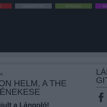
K
KONCERTEK
INTERJÚK
M
L
OK
GI
ON HELM, A THE
-ÉNEKESE
ult a Lángoló!