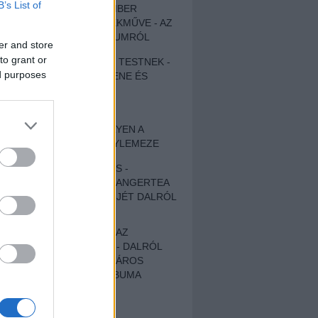
B’s List of
EGY DÜHÖS VÉNEMBER
UNIVERZÁLIS REMEKMŰVE - AZ
ÚJ BOB DYLAN-ALBUMRÓL
er and store
to grant or
ZENE LÉLEKNEK ÉS TESTNEK -
ed purposes
AUTENTIKUS NÉPZENE ÉS
KÖLTÉSZET
ÚJJÁSZÜLETETT
SZOMORKODÁS - ILYEN A
KATATONIA ÚJ NAGYLEMEZE
CROCODILE NERVES -
HALLGASD MEG AZ ANGERTEA
MA MEGJELENT EP-JÉT DALRÓL
DALRA!
A FELELŐSSÉGTŐL AZ
ELLOPOTT FÖLDIG - DALRÓL
DALRA A KÉPZELT VÁROS
SAMIZDAT CÍMŰ ALBUMA
ETÉS