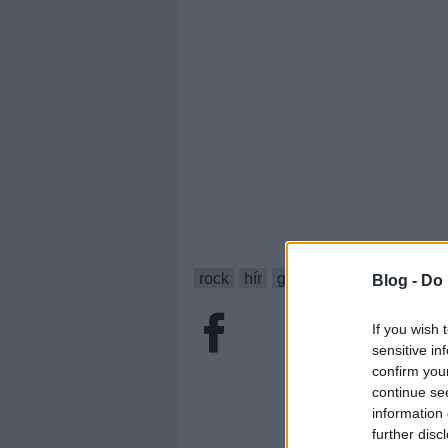
rock
hír
gyász
the band
levo
Blog -
Do 
If you wish 
sensitive in
confirm you
continue se
information 
further disc