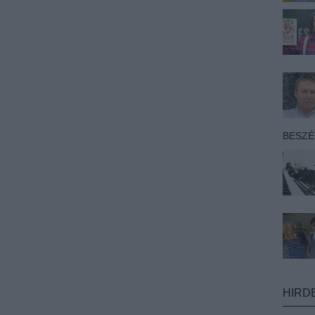
BESZ
HIRD