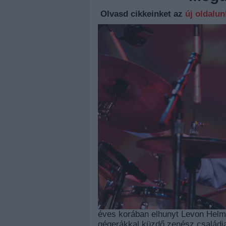
Olvasd cikkeinket az
új oldalu
éves korában elhunyt Levon Hel
gégerákkal küzdő zenész családja