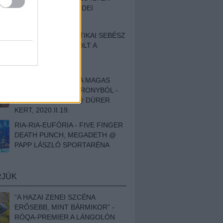
BESZÁMOLÓNK AZ IDEI
SZIGETRŐL
EGY HALLÁSPLASZTIKAI SEBÉSZ
NAPLÓJA - ILYEN VOLT A
SWANSRÓL SZÓLÓ
DOKUMENTUMFILM
MÉLY FÉRFIBÁNAT A MAGAS
ELEFÁNTCSONTTORONYBÓL -
LEPROUS, KLONE @ DÜRER
KERT, 2020.II.19.
RIA-RIA-EUFÓRIA - FIVE FINGER
DEATH PUNCH, MEGADETH @
PAPP LÁSZLÓ SPORTARÉNA
RJÚK
“A HAZAI ZENEI SZCÉNA
ERŐSEBB, MINT BÁRMIKOR” -
RÓQA-PREMIER A LÁNGOLÓN