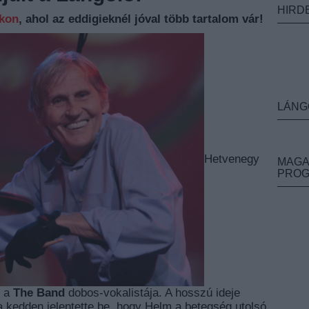
HIRD
nkon
, ahol az eddigieknél jóval több tartalom vár!
LÁNG
Hetvenegy
MAGA
PRO
m a
The Band
dobos-vokalistája. A hosszú ideje
 kedden jelentette be, hogy Helm a betegség utolsó