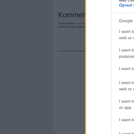
Opted 
Kommentek:
Google 
A hozzászólások a
vonatkozó jogszabályok
értelmében felhasználói tart
ellenőrzi. Kifogás esetén forduljon a blog szerkesztőjéhez. Részletek a
Felh
I want t
web or d
I want t
purpose
I want 
I want t
web or d
I want t
or app.
I want t
I want t