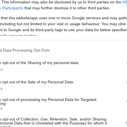
. This information may also be disclosed by us to third parties on the
IA
Participants
that may further disclose it to other third parties.
 that this website/app uses one or more Google services and may gath
including but not limited to your visit or usage behaviour. You may click 
 to Google and its third-party tags to use your data for below specifi
ogle consent section.
l Data Processing Opt Outs
gy
Zenével
Színes vinylen
rni
erősítenének a
kijönnek újra a
n
számítógépes
Kraftwerk-
o opt-out of the Sharing of my personal data.
játékok és
lemezek
In
van
alkalmazások
o opt-out of the Sale of my Personal Data.
In
to opt-out of processing my Personal Data for Targeted
ing.
Már 250 ezer
In
koronavírusos
esetet kötnek
o opt-out of Collection, Use, Retention, Sale, and/or Sharing
egy amerikai
ersonal Data that Is Unrelated with the Purposes for which it
motorostalálkozóhoz
HIRD
lected.