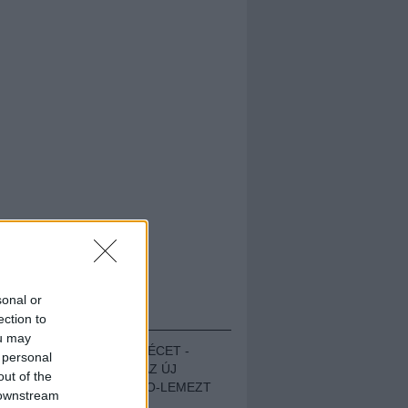
sonal or
HALLGASD!
ection to
ou may
MEGUGROTTÁK A LÉCET -
 personal
MEGHALLGATTUK AZ ÚJ
out of the
PROTEST THE HERO-LEMEZT
 downstream