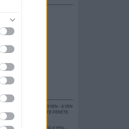
ÁMOLÓK
ZENÉS TÁBOR A HEGYEN - ILYEN
VOLT A VÍRUS SZÜLTE FEKETE
ZAJ FESZTIVÁL
SOHA NEM VOLT MÉG ILYEN -