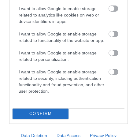
MOL- kutakon kapható!
I want to allow Google to enable storage
related to analytics like cookies on web or
Most pedig jöjjenek a kérdések.
device identifiers in apps.
Mi volt a címe a Tankcsapda első Lukács-
I want to allow Google to enable storage
Cseresznye-Fejes felállásban készült lemezének?
related to functionality of the website or app.
Mi a tavasszal megjelent Tankcsapda dal címe?
I want to allow Google to enable storage
Hol kapható a „Tele a tankot” könyv?
related to personalization.
A megfejtéseket „Lángoló-Tankcsapda-játék” tárgyú
I want to allow Google to enable storage
levélben várjuk a
jatek@langologitarok.hu
címre. A
related to security, including authentication
játék során ezúttal is fontos, hogy a megfejtések az
functionality and fraud prevention, and other
imént megadott tárgyú levélben érkezzenek. A
user protection.
válaszokat jövő kedden éjfélig várjuk, a nyerteseket
emailben értesítjük.
(A fenti képen az új felállású Tankcsapda látható.)
CONFIRM
Data Deletion
Data Access
Privacy Policy