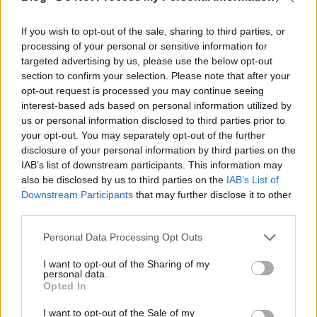
If you wish to opt-out of the sale, sharing to third parties, or
processing of your personal or sensitive information for
targeted advertising by us, please use the below opt-out
section to confirm your selection. Please note that after your
opt-out request is processed you may continue seeing
interest-based ads based on personal information utilized by
us or personal information disclosed to third parties prior to
your opt-out. You may separately opt-out of the further
disclosure of your personal information by third parties on the
IAB’s list of downstream participants. This information may
also be disclosed by us to third parties on the
IAB’s List of
Downstream Participants
that may further disclose it to other
third parties.
„Tele a Tankot” címmel, május 21-én jelent meg a
Tankcsapda fotókkal gazdagon illusztrált új kötete.
Please note that this website/app uses one or more Google
Personal Data Processing Opt Outs
A könyv a Tankcsapda Lukács - Cseresznye - Fejes
services and may gather and store information including but
„korszakát” (2000-2011) mutatja be és zárja is le
not limited to your visit or usage behaviour. You may click to
I want to opt-out of the Sharing of my
egyben, több mint ezer, túlnyomó részben eddig
personal data.
grant or deny consent to Google and its third-party tags to
Opted In
sehol nem publikált fotó kíséretében.
use your data for below specified purposes in below Google
consent section.
I want to opt-out of the Sale of my