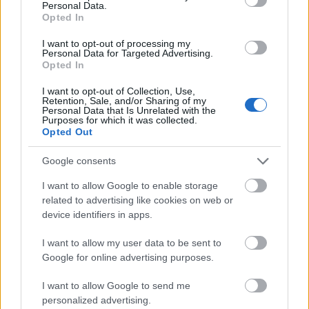
Az elmúlt 12 év legfontosabb momentumai mellett
Personal Data.
rengeteg exkluzív információ, idézet szerepel a
Opted In
debreceni zenekarról, az olvasó átélheti az évek alatt
I want to opt-out of processing my
elért sikereket, kudarcokat nem csak a zenekar,
Personal Data for Targeted Advertising.
hanem a mellettük dolgozó stáb tagjainak
Opted In
szemszögéből is. A backstage képekkel gazdagon
I want to opt-out of Collection, Use,
illusztrált könyvből az is kiderül, hogy hogyan éli
Retention, Sale, and/or Sharing of my
mindennapjait a csapat utazás közben, a turné
Personal Data that Is Unrelated with the
Purposes for which it was collected.
állomásokon, a szállodákban, de kiderül az is,
Opted Out
hogyan épül fel egy koncert, hogyan készül egy-egy
album, videoklip és, hogy mit gondolnak a
Google consents
Tankcsapdáról az újságírók, a rajongók, a blogok és
bloggerek.
I want to allow Google to enable storage
related to advertising like cookies on web or
A „Tele a Tankot - 12 év képekben” május 21-én
device identifiers in apps.
jelent meg bónusz DVD kíséretében. A DVD melléklet
I want to allow my user data to be sent to
önmagában is kuriózum, hiszen ez az eddig
Google for online advertising purposes.
kiadatlan koncertfelvétel a zenekar 2009-es tavaszi
„Nem hagylak el” turnéjának budapesti, Diesel-
I want to allow Google to send me
klubban rögzített teljes anyagát, 27 klasszikus
personalized advertising.
Tankcsapda dalt tartalmaz! A könyv kizárólag a