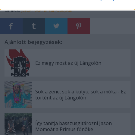
Címkék:
játék
rock
hír
tankcsapda
Ajánlott bejegyzések:
Ez megy most az új Lángolón
Sok a zene, sok a kütyü, sok a móka - Ez
történt az új Lángolón
Így tanítja basszusgitározni Jason
Momoát a Primus főnöke