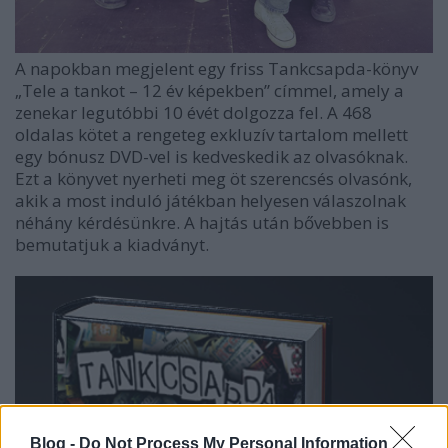
A napokban megjelent egy friss Tankcsapda-könyv
„Tele a tankot – 12 év képekben” címmel, amely a
zenekar legutóbbi 10 évét dolgozza fel. A 468
oldalas kötet a rengeteg exkluzív tartalom mellett
egy bónusz DVD-vel is kedveskedik az olvasóknak.
Ezt a könyvet nyerheti meg öt szerencsés olvasónk,
akik a most induló játékban helyesen válaszolnak
néhány kérdésünkre. A hajtás után bővebben is
bemutatjuk a kiadványt.
Blog -
Do Not Process My Personal Information