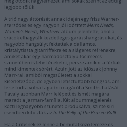
meg ötödik nagylemezét, ami sokak szerint az eddigi
legjobb tőlük.
A trió nagy áttörését annak idején egy friss Warner-
szerződés és egy nagyon jól időzített
Men’s Needs,
Women’s Needs, Whatever
album jelentette, ahol a
srácok elhagyták kezdetleges garázshangzásukat, és
nagyobb hangsúlyt fektettek a dallamos,
kristálytiszta gitárriffekre és a slágeres refrénekre,
amiket akár egy harmadosztályú focimeccs
szünetében is lehet énekelni, persze amikor a férfiak
mind kimentek sörért. Aztán jött az időszak Johnny
Marr-ral, amiből megszületett a sokkal
kísérletezőbb, de egyben letisztultabb hangzás, ami
le se tudta volna tagadni magáról a Smiths hatását.
Tavaly azonban Marr lelépett és ismét magára
maradt a Jarman-família. Két albummegjelenés
közti legnagyobb szünetet produkálva, szinte síri
csendben kihozták az
In the Belly of the Brazen Bullt.
Ha a Cribsnek ez lenne a bemutatkozó lemeze és