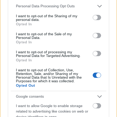
az elnyújtott ömlengést néha képtelenség elviselni.
Please note that this website/app uses one or more Google
Először is Ryan Jarmannek egyáltalán nincs olyan jó
Personal Data Processing Opt Outs
services and may gather and store information including but
hangja, hogy bármiféle komolyabb érzelmet képes
not limited to your visit or usage behaviour. You may click to
I want to opt-out of the Sharing of my
legyen nagyobb erőlködés nélkül produkálni.
personal data.
grant or deny consent to Google and its third-party tags to
Másodszor Ryan Jarmannek
kifejezetten szar
hangja
Opted In
use your data for below specified purposes in below Google
van, amit pont ezek a felszabadult üvöltések és a
consent section.
I want to opt-out of the Sale of my
néhol szertelen, néhol nihilista, néhol totálisan
Personal Data.
slendrián énekstílusa kompenzál. Ezért lett a lemez
Opted In
egyik legtökösebb száma a garázspunkos
Chi-Town
vagy a világvégét váró
Back To The Bolthole
a maga
I want to opt-out of processing my
Personal Data for Targeted Advertising.
torzításapokalipszisével, na meg teljes indokolatlan,
Opted In
mégis működő Lou Reed-szerű szövegbetéttel.
I want to opt-out of Collection, Use,
Retention, Sale, and/or Sharing of my
Aztán a lemez vége felé kicsit kezd megfáradni az
Personal Data that Is Unrelated with the
egész, így fordulhat elő ugyanabban a dalban
Purposes for which it was collected.
Opted Out
egyszerre irritáló csilingelés és vad gitárnyúzás
(
Stalagmites
), ami aztán egy apatikus, zajos,
Google consents
semmibe révedésbe csap át. Ez még bőven a jobbik
eset, hiszen akad olyan is, amit mintha egy
I want to allow Google to enable storage
frusztrált, tehetségtelen szobazenész csinált volna,
related to advertising like cookies on web or
aki valamilyen mikroblogon szerzett ismertségét
device identifiers in apps.