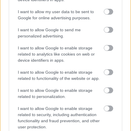
hirtelen dalszerzői sikerekre próbálja váltani egy
elhangolt gitárral és lejáró CD-kulcsú szekvenszer
I want to allow my user data to be sent to
programmal (
I Should Have Helped, Like A Gift Giver
).
Google for online advertising purposes.
Emiatt az albumot záró
Arena Rock Encore With Full
Cast
kifejezetten üdítően hat a maga
I want to allow Google to send me
felszabadultságával és tényleg stadionrockos
personalized advertising.
együtténeklésével.
I want to allow Google to enable storage
related to analytics like cookies on web or
Meglehetősen kétarcú lemez az
In the Belly of the
device identifiers in apps.
Brazen Bull
és az csak személyes ízlés kérdése, kinek
melyik arcát mutatja. Aki szereti a Cribsben a
I want to allow Google to enable storage
fülbemászó dallamokat és az egyszerű riffeket,
related to functionality of the website or app.
akkor a mostani lemezben nem biztos, hogy
megtalálja a számításait. Aki viszont kíváncsi arra,
I want to allow Google to enable storage
hogy egy alapvetően tehetséges és profi brit zenekar
related to personalization.
- akiket jobb híján évekig indie-ként definiáltak -
hogyan veszik el a végeláthatatlan fuzzfelhőben,
I want to allow Google to enable storage
annak érdemes bepróbálkoznia a Bellyvel, mert
related to security, including authentication
találhat rajta egy-két igazi gyöngyszemet.
functionality and fraud prevention, and other
user protection.