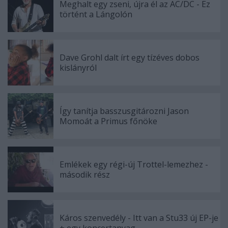
Meghalt egy zseni, újra él az AC/DC - Ez
történt a Lángolón
Dave Grohl dalt írt egy tízéves dobos
kislányról
Így tanítja basszusgitározni Jason
Momoát a Primus főnöke
Emlékek egy régi-új Trottel-lemezhez -
második rész
Káros szenvedély - Itt van a Stu33 új EP-je