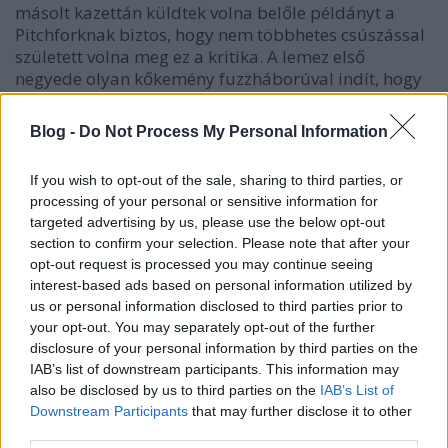
másolt kazettán küldtek volna belőle példányt a
Pitchforknak biztos, hogy nem többhetes csúszással
született volna meg ez a kritika. A lemez első
negyede olyan kőkemény fuzzháborúval indít, hogy
öröm hallani. A
Glitters Like Gold
olyan, mint egy
sósavba mártott szerelmes dal a Libertines
Blog -
Do Not Process My Personal Information
hátsókertjéből, miközben a
Come On, Be A No-One
végre értelmet ad Ryan Jarman migrénes
If you wish to opt-out of the sale, sharing to third parties, or
fejhangjának. Ez pedig igen fontos lehet sokaknak,
processing of your personal or sensitive information for
mivel a korábbi Cribs-anyagoknál sokszor már
targeted advertising by us, please use the below opt-out
elviselhetetlenül hatásvadásznak tűnt ez az állandó
section to confirm your selection. Please note that after your
visítozás. Itt viszont tényleg olyan, mintha az egészet
opt-out request is processed you may continue seeing
azért csinálná, hogy hallja végre a saját hangját ettől
interest-based ads based on personal information utilized by
a kurva nagy ricsajtól. Mondjuk az
Anna
című
us or personal information disclosed to third parties prior to
számnál már talán kicsit túlzásba is viszi, de ez túl
your opt-out. You may separately opt-out of the further
sokat nem ront rajta, mert alapjáraton a lemez egyik
disclosure of your personal information by third parties on the
leggyengébb darabja, ezzel a frusztrált
IAB’s list of downstream participants. This information may
lelkibántalmas visítozással.
also be disclosed by us to third parties on the
IAB’s List of
Downstream Participants
that may further disclose it to other
És ez az egész Cribsnek a nagy baja. Egyszerűen ezt
third parties.