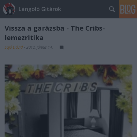
Lángoló Gitárok
Vissza a garázsba - The Cribs-
lemezritika
Sajó Dávid
•
2012. június 14.