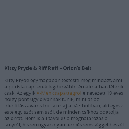
Kitty Pryde & Riff Raff – Orion’s Belt
Kitty Pryde egymagában testesíti meg mindazt, ami
a purista rapperek legdurvább rémálmaiban létezik
csak. Az egyik
X-Men csapattagról
elnevezett 19 éves
hölgy pont úgy olyannak tűnik, mint az az
identitászavaros budai csaj a házibuliban, aki egész
este egy szót sem szól, de minden csíkhoz odatolja
az orrát. Nem is áll távol ez a meghatározás a
lánytól, hiszen ugyanolyan természetességgel beszél