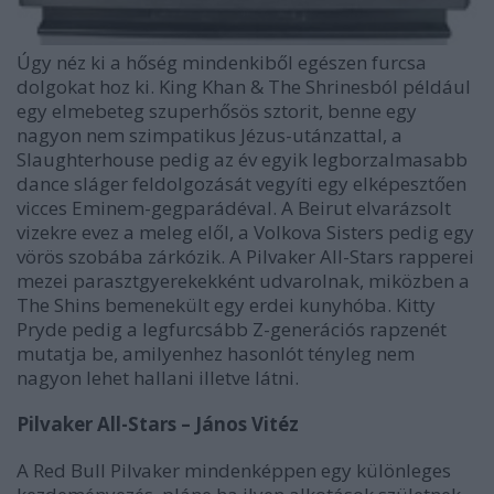
Úgy néz ki a hőség mindenkiből egészen furcsa
dolgokat hoz ki. King Khan & The Shrinesból például
egy elmebeteg szuperhősös sztorit, benne egy
nagyon nem szimpatikus Jézus-utánzattal, a
Slaughterhouse pedig az év egyik legborzalmasabb
dance sláger feldolgozását vegyíti egy elképesztően
vicces Eminem-gegparádéval. A Beirut elvarázsolt
vizekre evez a meleg elől, a Volkova Sisters pedig egy
vörös szobába zárkózik. A Pilvaker All-Stars rapperei
mezei parasztgyerekekként udvarolnak, miközben a
The Shins bemenekült egy erdei kunyhóba. Kitty
Pryde pedig a legfurcsább Z-generációs rapzenét
mutatja be, amilyenhez hasonlót tényleg nem
nagyon lehet hallani illetve látni.
Pilvaker All-Stars – János Vitéz
A Red Bull Pilvaker mindenképpen egy különleges