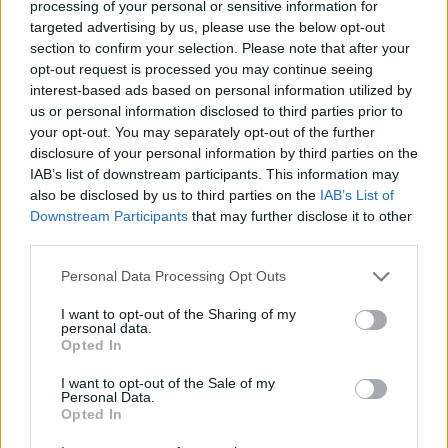
A mindössze 23 éves belga Netsky a
processing of your personal or sensitive information for
stadionrobbantós lufi-dnb egyik első számú
targeted advertising by us, please use the below opt-out
képviselője, akinek pont a mai napon jelent meg
2
section to confirm your selection. Please note that after your
című nagylemeze, amin a drum and bassen kívül
opt-out request is processed you may continue seeing
más stílusok is helyet kaptak. Mily’ meglepő, hogy
interest-based ads based on personal information utilized by
us or personal information disclosed to third parties prior to
ezek közül a
Puppy
épp egy electrohouse szám,
your opt-out. You may separately opt-out of the further
abból is az infantilis tinihimnusz fajta. A videóban
disclosure of your personal information by third parties on the
szerpentinen süvítő gördeszkásokat látunk, akik este
IAB’s list of downstream participants. This information may
még petárdákkal és tűzijátékokkal is feltuningolták
also be disclosed by us to third parties on the
IAB’s List of
a járgányukat. Ha a szám magában nem is, a
Downstream Participants
that may further disclose it to other
videóval együtt azért egész jól megállja a helyét,
third parties.
összeillik ez az extrém sportos sebesség, a húzós
electro kissé, de annyira azért nem zavaróan
Please note that this website/app uses one or more Google
Personal Data Processing Opt Outs
mesterkélt szabadságvágyával.
services and may gather and store information including but
not limited to your visit or usage behaviour. You may click to
I want to opt-out of the Sharing of my
personal data.
grant or deny consent to Google and its third-party tags to
Opted In
use your data for below specified purposes in below Google
consent section.
I want to opt-out of the Sale of my
Personal Data.
Opted In