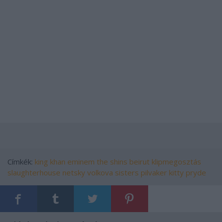
Címkék:
king khan
eminem
the shins
beirut
klipmegosztás
slaughterhouse
netsky
volkova sisters
pilvaker
kitty pryde