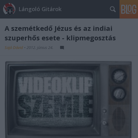
Lángoló Gitárok
A szemétkedő Jézus és az indiai
szuperhős esete - klipmegosztás
Sajó Dávid
•
2012. június 24.