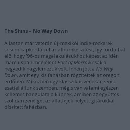
The Shins – No Way Down
A lassan már veterán új-mexikói indie-rockerek
sosem kapkodták el az albumkészítést, így fordulhat
elő, hogy ’96-os megalakulásukhoz képest az idén
márciusban megjelent
Port of Morrow
csak a
negyedik nagylemezük volt. Innen jött a
No Way
Down
, amit egy kis faházban rögzítettek az oregoni
erdőben. Miközben egy klasszikus zenekar zenél-
esettel állunk szemben, mégis van valami egészen
kellemes hangulata a klipnek, amiben az együttes
szolidan zenélget az állatfejek helyett gitárokkal
díszített faházban.