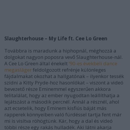
Slaughterhouse – My Life ft. Cee Lo Green
Továbbra is maradunk a hiphopnál, méghozzá a
dolgokat nagyon poposra vevő Slaughterhouse-nál.
A Cee Lo Green által énekelt
’90-es évekbeli dance
megasláger
feldolgozott refrénje különleges
fájdalmakat okozhat a hallgatónak – ilyenkor tessék
szídni a Kitty Pryde-hoz hasonlókat – viszont a videó
bevezető része Eminemmel egyszerűen akkora
telitalálat, hogy az ember nyugodtan leállíthatja a
lejátszást a második percnél. Annál a résznél, ahol
azt ecsetelik, hogy Eminem kisfiús báját más
rapperek könnyeiben való fürdéssel tartja fent már
mi is visítva röhögtünk. Kár, hogy a dal és videó
többi része egy rakás hulladék. Aki látni akarja