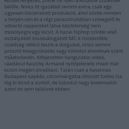
kezdeményezés, pláne ha ilyen alkotások születnek
belőle. Nincs itt igazából semmi extra, csak egy
ügyesen összerakott produkció, ahol szinte minden
a helyén van és a régi parasztruhában szövegelő és
udvarló rappereket látva képtelenség nem
mosolyogni egy kicsit. A hazai hiphop színtér első
osztályából összeválogatott MC-k mindenféle
izzadság nélkül teszik a dolgukat, nincs semmi
prosztó kivagyiskodás vagy túlontúl elvontnak szánt
művészkedés. Kifejezetten hangulatos videó,
ráadásul Kautzky Armand nyitójelenete miatt már
külön megéri elindítani. Talán csak a hatalmas
Budapest-sapkás, citromsárgába öltözött Széles Iza
lóg ki kicsit a sorból, de túlontúl nagy kivetnivalót
azért mi sem találunk ebben.