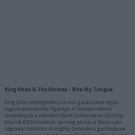
King Khan & The Shrines – Bite My Tongue
King Khan kétségtelenül a mai garázszene egyik
legszórakoztatóbb figurája. A Shrines mellett
ismerhetjük a zseniális Mark Sultannel közös King
Khan & BBQ Showból, na meg persze a Black Lips
tagokkal feltöltött Almighty Defenders garázspunk