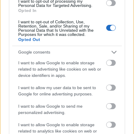
I want to opt-out of processing my
Personal Data for Targeted Advertising.
Opted In
I want to opt-out of Collection, Use,
Retention, Sale, and/or Sharing of my
Personal Data that Is Unrelated with the
Purposes for which it was collected.
Opted Out
Google consents
I want to allow Google to enable storage
Volkova Sisters – Das Mädel und die Dunkelheit
related to advertising like cookies on web or
device identifiers in apps.
A Volkova Sisters klipjei inkább avantgárd
filmalkotások, mint „sima” zenei videók. A magyarul
I want to allow my user data to be sent to
a lány és a sötétség
című számban egy képkivágásból
Google for online advertising purposes.
láthatunk egy vörösen világított szobát, ahol
látszólag csak két ember van, akikről a végén kiderül
I want to allow Google to send me
nincsenek is egyedül, ráadásul az elején még a
personalized advertising.
nemüket sem sikerült jól eltalálnunk. Nem egy
akármikor nézhető videó, viszont ez pont a javára
I want to allow Google to enable storage
válik. Bizarr, zord és mégis megkapó alkotás, ahogy
related to analytics like cookies on web or