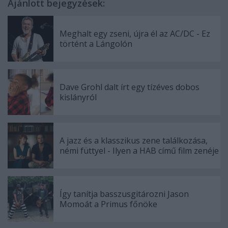
Ajánlott bejegyzések:
Meghalt egy zseni, újra él az AC/DC - Ez
történt a Lángolón
Dave Grohl dalt írt egy tízéves dobos
kislányról
A jazz és a klasszikus zene találkozása,
némi füttyel - Ilyen a HAB című film zenéje
Így tanítja basszusgitározni Jason
Momoát a Primus főnöke