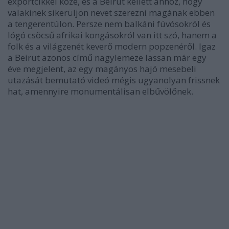
exportcikkei közé, és a Beirut kellett ahhoz, hogy
valakinek sikerüljön nevet szerezni magának ebben
a tengerentúlon. Persze nem balkáni fúvósokról és
lógó csöcsű afrikai kongásokról van itt szó, hanem a
folk és a világzenét keverő modern popzenéről. Igaz
a Beirut azonos című nagylemeze lassan már egy
éve megjelent, az egy magányos hajó mesebeli
utazását bemutató videó mégis ugyanolyan frissnek
hat, amennyire monumentálisan elbűvölőnek.