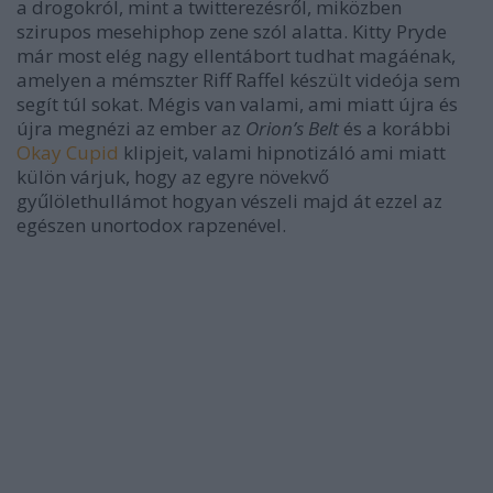
a drogokról, mint a twitterezésről, miközben
szirupos mesehiphop zene szól alatta. Kitty Pryde
már most elég nagy ellentábort tudhat magáénak,
amelyen a mémszter Riff Raffel készült videója sem
segít túl sokat. Mégis van valami, ami miatt újra és
újra megnézi az ember az
Orion’s Belt
és a korábbi
Okay Cupid
klipjeit, valami hipnotizáló ami miatt
külön várjuk, hogy az egyre növekvő
gyűlölethullámot hogyan vészeli majd át ezzel az
egészen unortodox rapzenével.