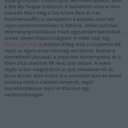
supergroupból. Utóbbi pont Berlinben alakult, ahol
a
Bite My Tongue
is készült. A balhékból soha ki nem
maradó Khan még a Die Artzés Bela B.-t és
Rummelsnuffot is szerepelteti a klipben, ahol két
olyan pantomimművész is feltűnik, akiket politikai
véleménynyilvánításuk miatt egyszerűen betiltottak
annak idején Olaszországban. A videó akár egy
Black Lips-klip
is lehetne (főleg ahol a szuperhős KK
repül az égen) annyi ökörség van benne, kezdve a
szemétkedő Jézussal, a jetpackes komornyikkal és a
Khan által alakított KK nevű anti-hőssel. A videó
végén aztán megtőrténik az
epic showdown
KK és
Jézus között, ahol hiába lő a szeméből bort és dobál
nindzsa módra szeletelt kenyeret, végül
összebarátkozva repül el Khannal egy
varázsszőnyegen.