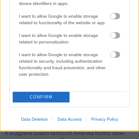
a Volkova-klipek mindig.
device identifiers in apps.
I want to allow Google to enable storage
related to functionality of the website or app.
I want to allow Google to enable storage
related to personalization.
I want to allow Google to enable storage
related to security, including authentication
functionality and fraud prevention, and other
user protection.
CONFIRM
Beirut – The Rip Tide
Data Deletion
Data Access
Privacy Policy
A világzene sosem tartozott Amerika fontos zenei