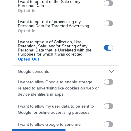
I want to opt-out of the Sale of my
Personal Data.
Opted In
I want to opt-out of processing my
Personal Data for Targeted Advertising.
Opted In
Címkék:
premier
metál
hír
exkluzív
superbutt
I want to opt-out of Collection, Use,
Retention, Sale, and/or Sharing of my
Personal Data that Is Unrelated with the
Purposes for which it was collected.
Opted Out
Ajánlott bejegyzések:
Google consents
Visszavette a bakelit a vezető helyét a
I want to allow Google to enable storage
fizikai eladásokban
related to advertising like cookies on web or
device identifiers in apps.
I want to allow my user data to be sent to
Jövő pénteken élőben is bemutatkozik a
Google for online advertising purposes.
Jägermeister Brass Band - Nyerj páros
belépőt a bulira!
I want to allow Google to send me
personalized advertising.