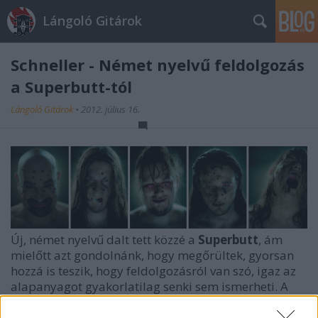
Lángoló Gitárok
Schneller - Német nyelvű feldolgozás
a Superbutt-tól
Lángoló Gitárok
•
2012. július 16.
Új, német nyelvű dalt tett közzé a
Superbutt
, ám
mielőtt azt gondolnánk, hogy megőrültek, gyorsan
hozzá is teszik, hogy feldolgozásról van szó, igaz az
alapanyagot gyakorlatilag senki sem ismerheti. A
szám a német Die Vorboten ősszel megjelenő EP-jére
kerül majd fel, az eredeti és a Superbutt-verzió