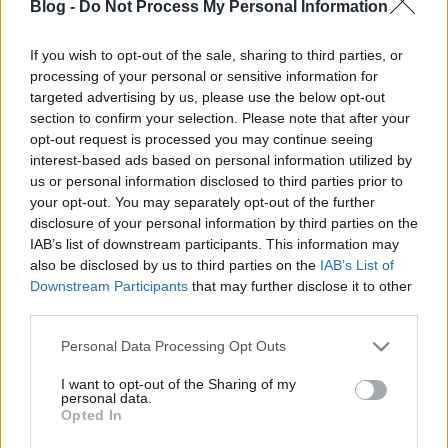
Blog -
Do Not Process My Personal Information
mellett még jónéhány változatban - a szóban forgó
zenekarok közös kiadója, a berlini Sonic Attack
If you wish to opt-out of the sale, sharing to third parties, or
ugyanis versenyt hirdet, amire bárki nevezhet a
processing of your personal or sensitive information for
Schneller
című darab saját átiratával. A kiadó a
targeted advertising by us, please use the below opt-out
beküldött művekből válogatja majd ki azokat, amik
section to confirm your selection. Please note that after your
a fenti kettő mellett helyet kapnak a lemezen, a
opt-out request is processed you may continue seeing
legjobbnak ítélt jelentkező pedig ezen felül egy
interest-based ads based on personal information utilized by
berlini stúdióhétvégét is nyer. A részletes
us or personal information disclosed to third parties prior to
versenykiírás, az eredeti dal és annak szövege
your opt-out. You may separately opt-out of the further
(németül és angolul)
itt található
, a Superbutt
disclosure of your personal information by third parties on the
újraértelmezését pedig először nálunk lehet
IAB’s list of downstream participants. This information may
meghallgatni.
also be disclosed by us to third parties on the
IAB’s List of
Downstream Participants
that may further disclose it to other
third parties.
Please note that this website/app uses one or more Google
Personal Data Processing Opt Outs
services and may gather and store information including but
not limited to your visit or usage behaviour. You may click to
I want to opt-out of the Sharing of my
personal data.
grant or deny consent to Google and its third-party tags to
Opted In
use your data for below specified purposes in below Google
consent section.