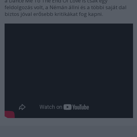
a Dance Me To The End Of Love is csak egy
feldolgozás volt, a Némán állni és a többi saját dal
biztos jóval erősebb kritikákat fog kapni.