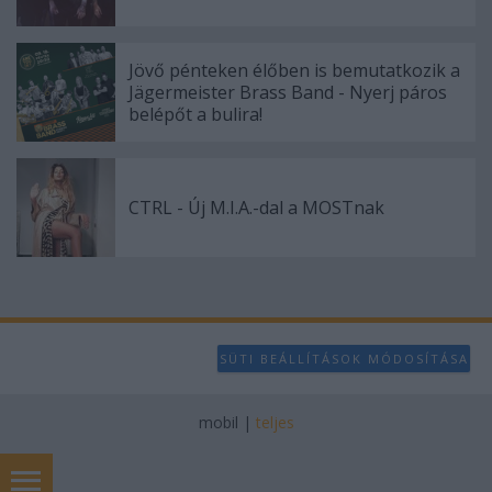
Jövő pénteken élőben is bemutatkozik a
Jägermeister Brass Band - Nyerj páros
belépőt a bulira!
CTRL - Új M.I.A.-dal a MOSTnak
SÜTI BEÁLLÍTÁSOK MÓDOSÍTÁSA
mobil
|
teljes