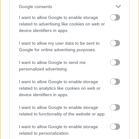
dalírásban. Szeretem, ha olyanokkal dolgozhatok,
akik egyből ráéreznek, hogy mit szeretnék, jó, ha
Google consents
nem kell túl sokat beszélnem, ha pár szóból is
I want to allow Google to enable storage
megértenek. A Némán állnit egy kisebb stúdióban,
related to advertising like cookies on web or
Philippkénél vettük fel, vele is pont megvolt ez az
device identifiers in apps.
összhang.
I want to allow my user data to be sent to
Készítetek klipet is hozzá?
Google for online advertising purposes.
Igen, jövő héten forgatjuk nem messze Budapesttől,
ha az időjárás engedi, és szeretném, ha
I want to allow Google to send me
augusztusban megjelenne. Egy gyönyörű fa lesz a
personalized advertising.
klip középpontjában, amit egy főiskolás
vizsgafilmben találtunk.
I want to allow Google to enable storage
related to analytics like cookies on web or
Várható lemez is valamikor?
device identifiers in apps.
Ősszel, várhatóan októberben jelenik meg a lemez. A
lemezanyag demószinten nagyjából már összeállt,
I want to allow Google to enable storage
related to functionality of the website or app.
részben készen vannak a stúdiófelvételek is. Két
feldolgozáson kívül a dalokat én írtam, lesznek
I want to allow Google to enable storage
régebbiek is, amik még otthon, és egészen újak is,
related to personalization.
amik már Budapesten, vagy éppen Erdély és