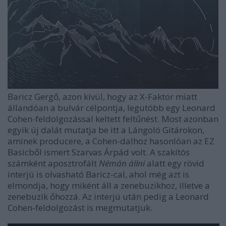
Baricz Gergő, azon kívül, hogy az X-Faktor miatt
állandóan a bulvár célpontja, legutóbb egy Leonard
Cohen-feldolgozással keltett feltűnést. Most azonban
egyik új dalát mutatja be itt a Lángoló Gitárokon,
aminek producere, a Cohen-dalhoz hasonlóan az EZ
Basicből ismert Szarvas Árpád volt. A szakítós
számként aposztrofált
Némán állni
alatt egy rövid
interjú is olvasható Baricz-cal, ahol még azt is
elmondja, hogy miként áll a zenebuzikhoz, illetve a
zenebuzik őhozzá. Az interjú után pedig a
Leonard
Cohen-feldolgozást is megmutatjuk.