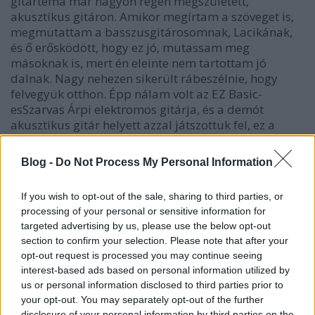
gitártéma már nagyon régen megszületett,
akusztikus gitáron. Amikor megírtam a szöveget is,
megmutattam a basszusgitárosomnak, Lacikának,
és ő erősködött, hogy ez jó, mutassam meg
másoknak is, mert én eleinte nem tartottam jó
dalnak. Nagy nehezen sikerült rábeszélnie, hogy
felvegyük otthon. Épp nálam volt az EZ Basic-
esSzarvas Árpi elektromos gitárja, és a demót
akusztikus gitár helyett azzal játszottuk fel, ez a
verzió került fel a SoundCloudra is. A demót
rengetegen megosztották a Facebookon, és elég
Blog -
Do Not Process My Personal Information
pozitívak voltak a kommentek. A stúdiófelvételnél
viszont visszatértünk az akusztikus gitárhoz.
If you wish to opt-out of the sale, sharing to third parties, or
processing of your personal or sensitive information for
Hivatalosan is szakítós dalról van szó,
targeted advertising by us, please use the below opt-out
megmutattad Kováts Verának, mielőtt
section to confirm your selection. Please note that after your
felvettétek?
opt-out request is processed you may continue seeing
A szöveget olvashatta, a szakításunk után elküldtem
interest-based ads based on personal information utilized by
neki. Tulajdonképpen ezzel a szöveggel búcsúztam
us or personal information disclosed to third parties prior to
el tőle, ezzel próbáltam meg lezárni a
your opt-out. You may separately opt-out of the further
kapcsolatunkat.
disclosure of your personal information by third parties on the