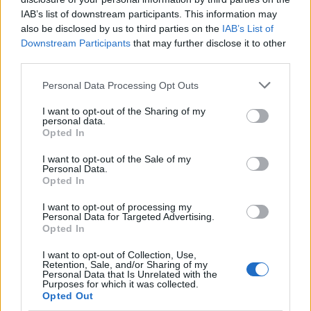
IAB’s list of downstream participants. This information may
Van saját kedvenc szakítós dalod?
also be disclosed by us to third parties on the
IAB’s List of
Másoktól? (nevet) Hát egy időben sokat hallgattam a
Downstream Participants
that may further disclose it to other
Three Days Grace-től az I Hate Everything About
third parties.
You-t. Vagy ez Three Doors Down? Nem, Three Days
Grace... Szóval ez volt a kedvenc szakítós dalom még
Please note that this website/app uses one or more Google
Personal Data Processing Opt Outs
services and may gather and store information including but
nagyon régen.
not limited to your visit or usage behaviour. You may click to
I want to opt-out of the Sharing of my
personal data.
grant or deny consent to Google and its third-party tags to
Hogy válogattad ki a segéderőket a dalhoz?
Opted In
use your data for below specified purposes in below Google
Sablonos válasz, de egy egyre bővülő baráti
consent section.
társaság segít nekem. Szarvas Árpival még tavasszal,
I want to opt-out of the Sale of my
Personal Data.
a Leonard Cohen Dance Me To The End Of Love
Opted In
feldolgozás kapcsán kezdtünk együtt dolgozni,
ötletelni. Neki jóval több tapasztalata van ebben a
I want to opt-out of processing my
Personal Data for Targeted Advertising.
szakmában, én csak most kezdek belerázódni. Elég
Opted In
hülyén hangzik, ha azt mondom, hogy ő fogja a
kezem, bár még így is sok meglepetés ér, főleg a
I want to opt-out of Collection, Use,
felvételek, a stúdiómunka terén. A
Retention, Sale, and/or Sharing of my
Personal Data that Is Unrelated with the
basszusgitárosom, Bagossy Lacika van még
Purposes for which it was collected.
mellettem, régen együtt zenéltünk, most ő segít a
Opted Out