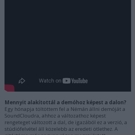
Mennyit alakítottál a demóhoz képest a dalon?
Egy hónapja töltöttem fel a Némán állni demóját a
SoundCloudra, ahhoz a változathoz képest
rengeteget változott a dal, de igazából ez a verzió, a
stúdiófelvétel áll közelebb az eredeti ötlethez. A