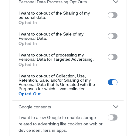
Please note that this website/app uses one or more Google
Personal Data Processing Opt Outs
services and may gather and store information including but
not limited to your visit or usage behaviour. You may click to
I want to opt-out of the Sharing of my
personal data.
grant or deny consent to Google and its third-party tags to
Opted In
use your data for below specified purposes in below Google
consent section.
I want to opt-out of the Sale of my
Personal Data.
Opted In
I want to opt-out of processing my
Personal Data for Targeted Advertising.
Opted In
I want to opt-out of Collection, Use,
Retention, Sale, and/or Sharing of my
Personal Data that Is Unrelated with the
Purposes for which it was collected.
Opted Out
Google consents
I want to allow Google to enable storage
related to advertising like cookies on web or
device identifiers in apps.