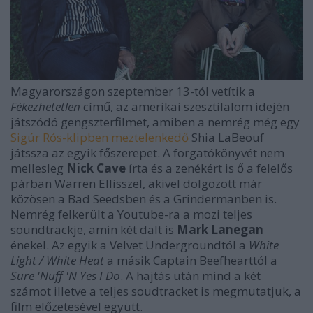
Magyarországon szeptember 13-tól vetítik a
Fékezhetetlen
című, az amerikai szesztilalom idején
játszódó gengszterfilmet, amiben a nemrég még egy
Sigúr Rós-klipben meztelenkedő
Shia LaBeouf
játssza az egyik főszerepet. A forgatókönyvét nem
mellesleg
Nick Cave
írta és a zenékért is ő a felelős
párban Warren Ellisszel, akivel dolgozott már
közösen a Bad Seedsben és a Grindermanben is.
Nemrég felkerült a Youtube-ra a mozi teljes
soundtrackje, amin két dalt is
Mark Lanegan
énekel. Az egyik a Velvet Undergroundtól a
White
Light / White Heat
a másik Captain Beefhearttól a
Sure 'Nuff 'N Yes I Do
. A hajtás után mind a két
számot illetve a teljes soudtracket is megmutatjuk, a
film előzetesével együtt.