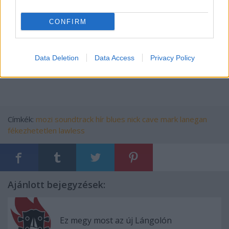
CONFIRM
Data Deletion
Data Access
Privacy Policy
Címkék:
mozi
soundtrack
hír
blues
nick cave
mark lanegan
fékezhetetlen
lawless
Ajánlott bejegyzések:
Ez megy most az új Lángolón