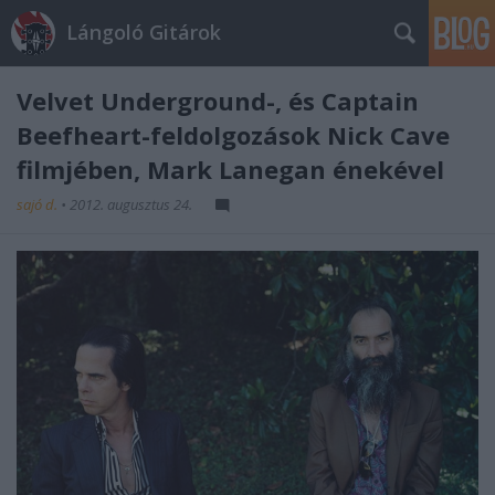
Lángoló Gitárok
Velvet Underground-, és Captain
Beefheart-feldolgozások Nick Cave
filmjében, Mark Lanegan énekével
sajó d.
•
2012. augusztus 24.