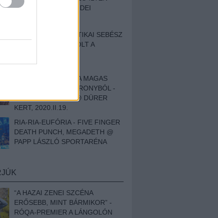
BESZÁMOLÓNK AZ IDEI
SZIGETRŐL
EGY HALLÁSPLASZTIKAI SEBÉSZ
NAPLÓJA - ILYEN VOLT A
SWANSRÓL SZÓLÓ
DOKUMENTUMFILM
MÉLY FÉRFIBÁNAT A MAGAS
ELEFÁNTCSONTTORONYBÓL -
LEPROUS, KLONE @ DÜRER
KERT, 2020.II.19.
RIA-RIA-EUFÓRIA - FIVE FINGER
DEATH PUNCH, MEGADETH @
PAPP LÁSZLÓ SPORTARÉNA
RJÚK
“A HAZAI ZENEI SZCÉNA
ERŐSEBB, MINT BÁRMIKOR” -
RÓQA-PREMIER A LÁNGOLÓN