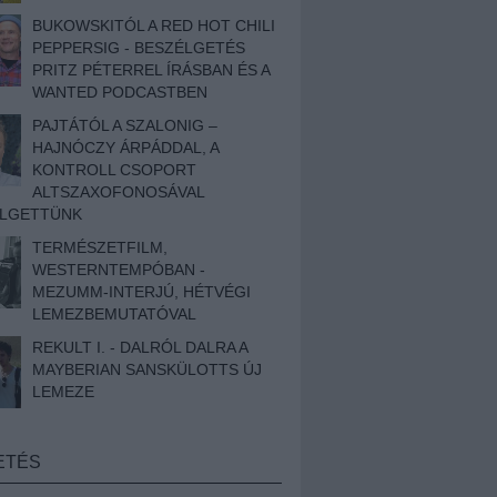
BUKOWSKITÓL A RED HOT CHILI
PEPPERSIG - BESZÉLGETÉS
PRITZ PÉTERREL ÍRÁSBAN ÉS A
WANTED PODCASTBEN
PAJTÁTÓL A SZALONIG –
HAJNÓCZY ÁRPÁDDAL, A
KONTROLL CSOPORT
ALTSZAXOFONOSÁVAL
ÉLGETTÜNK
TERMÉSZETFILM,
WESTERNTEMPÓBAN -
MEZUMM-INTERJÚ, HÉTVÉGI
LEMEZBEMUTATÓVAL
REKULT I. - DALRÓL DALRA A
MAYBERIAN SANSKÜLOTTS ÚJ
LEMEZE
ETÉS