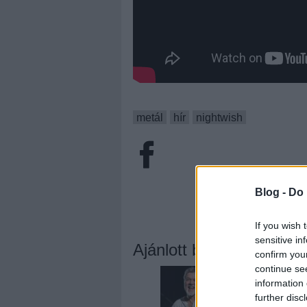
metál
hír
nightwish
Blog -
Do 
If you wish 
sensitive in
Ajánlott bejegyzések:
confirm you
continue se
information 
further disc