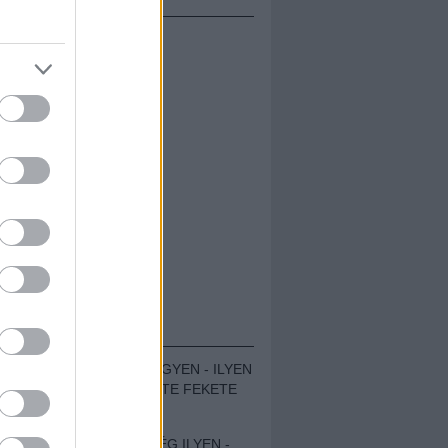
ÁMOLÓK
ZENÉS TÁBOR A HEGYEN - ILYEN
VOLT A VÍRUS SZÜLTE FEKETE
ZAJ FESZTIVÁL
SOHA NEM VOLT MÉG ILYEN -