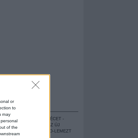
sonal or
HALLGASD!
ection to
ou may
MEGUGROTTÁK A LÉCET -
 personal
MEGHALLGATTUK AZ ÚJ
out of the
PROTEST THE HERO-LEMEZT
 downstream