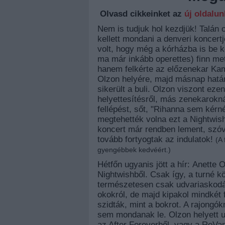
Olvasd cikkeinket az
új oldalu
Nem is tudjuk hol kezdjük! Talán
kellett mondani a denveri koncert
volt, hogy még a kórházba is be k
ma már inkább operettes) finn met
hanem felkérte az előzenekar Kam
Olzon helyére, majd másnap határt
sikerült a buli. Olzon viszont ez
helyettesítésről, más zenekaroknál
fellépést, sőt, "Rihanna sem kérn
megtehették volna ezt a Nightwish
koncert már rendben lement, szóva
tovább fortyogtak az indulatok!
(A
gyengébbek kedvéért.)
Hétfőn ugyanis jött a hír:
Anette 
Nightwishből. Csak így, a turné 
természetesen csak udvariaskodá
okokról, de majd kipakol mindkét fé
szidták, mint a bokrot. A rajongó
sem mondanak le. Olzon helyett ug
az After Foreverből, vagy a ReVam