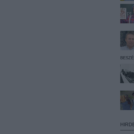
BESZ
HIRD