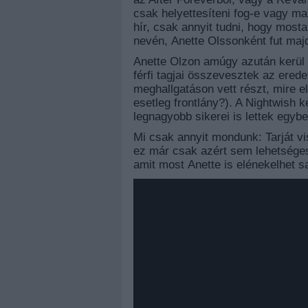
csak helyettesíteni fog-e vagy ma
hír, csak annyit tudni, hogy mostan
nevén, Anette Olssonként fut maj
Anette Olzon amúgy azután kerül 
férfi tagjai összevesztek az ered
meghallgatáson vett részt, mire e
esetleg frontlány?). A Nightwish k
legnagyobb sikerei is lettek egybe
Mi csak annyit mondunk: Tarját
vi
ez már csak azért sem lehetséges,
amit most Anette is elénekelhet sa