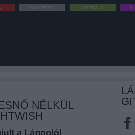
K
KONCERTEK
INTERJÚK
M
L
GI
ESNŐ NÉLKÜL
GHTWISH
ult a Lángoló!