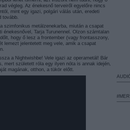
rad végleg. Az énekesnő terveiről egyelőre nincs
tól, mint egy igazi, polgári válás után, eredeti
d tovább.
a szimfonikus metálzenekarba, miután a csapat
eti énekesnővel, Tarja Turunennel.
Olzon számtalan
ldőlt, hogy ő lesz a frontember (vagy frontasszony,
ét lemezt jelentetett meg vele, amik a csapat
n.
ssza a Nightwishbe! Vele igazi az operametál! Bár
 mert született róla egy ilyen nóta is annak idején,
ját magának, otthon, a tükör előtt.
AUDI
#MER