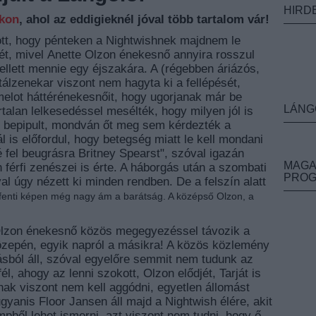
HIRD
nkon
, ahol az eddigieknél jóval több tartalom vár!
 ott, hogy pénteken a Nightwishnek majdnem le
jét, mivel Anette Olzon énekesnő annyira rosszul
ellett mennie egy éjszakára. A (régebben áriázós,
álzenekar viszont nem hagyta ki a fellépését,
elot háttérénekesnőit, hogy ugorjanak már be
LÁNG
alan lelkesedéssel mesélték, hogy milyen jól is
en bepipult, mondván őt meg sem kérdezték a
 is előfordul, hogy betegség miatt le kell mondani
é fel beugrásra Britney Spearst", szóval igazán
MAGA
 férfi zenészei is érte. A háborgás után a szombati
PRO
l úgy nézett ki minden rendben. De a felszín alatt
 fenti képen még nagy ám a barátság. A középső Olzon, a
Olzon énekesnő közös megegyezéssel távozik a
közepén, egyik napról a másikra! A közös közlemény
sból áll, szóval egyelőre semmit nem tudunk az
l, ahogy az lenni szokott, Olzon elődjét, Tarját is
knak viszont nem kell aggódni, egyetlen állomást
yanis Floor Jansen áll majd a Nightwish élére, akit
pből lehet ismerni, azt viszont nem tudni, hogy ő