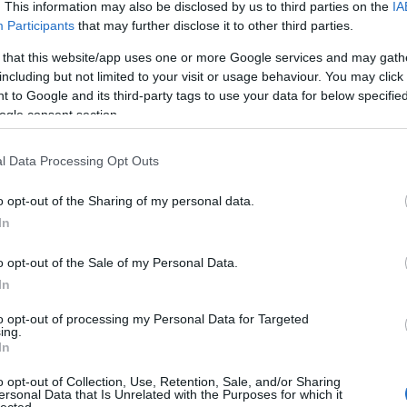
. This information may also be disclosed by us to third parties on the
IA
Participants
that may further disclose it to other third parties.
 that this website/app uses one or more Google services and may gath
 Új
Emlékek egy
Zenével
including but not limited to your visit or usage behaviour. You may click 
régi-új Trottel-
erősítenének a
 to Google and its third-party tags to use your data for below specifi
arth-
lemezhez -
számítógépes
második rész
játékok és
ogle consent section.
alkalmazások
l Data Processing Opt Outs
o opt-out of the Sharing of my personal data.
In
o opt-out of the Sale of my Personal Data.
In
to opt-out of processing my Personal Data for Targeted
ing.
In
alomnak minősülnek, értük a
szolgáltatás technikai
üzemeltetője semmilyen felelősséget nem vállal, azokat nem
asználási feltételekben
és az
adatvédelmi tájékoztatóban
.
o opt-out of Collection, Use, Retention, Sale, and/or Sharing
ersonal Data that Is Unrelated with the Purposes for which it
HIRD
lected.