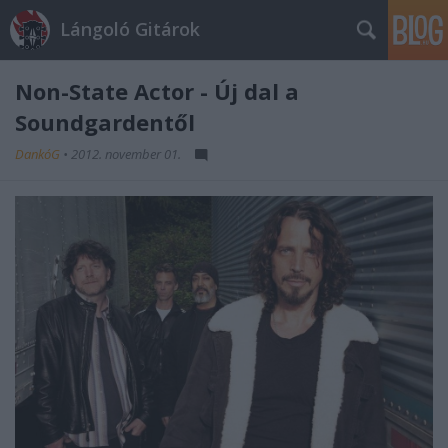
Lángoló Gitárok
Non-State Actor - Új dal a
Soundgardentől
DankóG
•
2012. november 01.