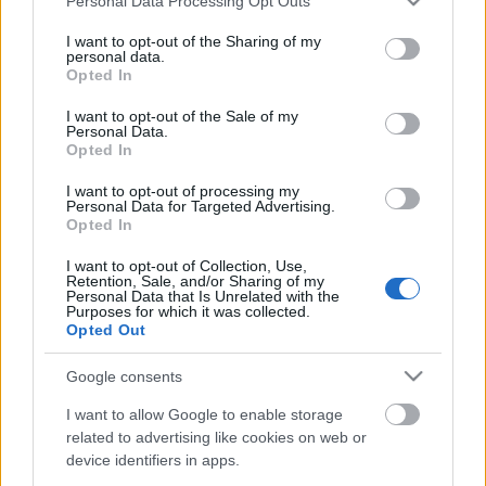
Personal Data Processing Opt Outs
services and may gather and store information including but
not limited to your visit or usage behaviour. You may click to
I want to opt-out of the Sharing of my
personal data.
grant or deny consent to Google and its third-party tags to
Opted In
use your data for below specified purposes in below Google
consent section.
I want to opt-out of the Sale of my
Personal Data.
Opted In
I want to opt-out of processing my
Personal Data for Targeted Advertising.
Opted In
I want to opt-out of Collection, Use,
Retention, Sale, and/or Sharing of my
Personal Data that Is Unrelated with the
Purposes for which it was collected.
Opted Out
Google consents
I want to allow Google to enable storage
related to advertising like cookies on web or
Címkék:
rock
hír
soundgarden
device identifiers in apps.