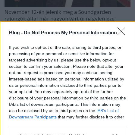
November 12-én jelenik meg a Soundgarden
rajongók által már nagyon várt új nagylemeze,
amiről eddig teljes egészében csak a lemezindító,
picit AC/DC-s, de elég jó
Been Away Too Long
ot
Blog -
Do Not Process My Personal Information
lehetett hallani
. Most itt az album második dala is, a
még az előzőnél is jobb, összetéveszthetetlenül
If you wish to opt-out of the sale, sharing to third parties, or
soundgardenes
Non-State Actor
, amit lentebb meg is
processing of your personal or sensitive information for
lehet hallgatni. Egyébként, ahogy mostanában
targeted advertising by us, please use the below opt-out
szokás, egy irtózatosan deluxe kiadása is lesz a
King
section to confirm your selection. Please note that after your
Animal
nek. 99 dollárért olyanokat kap majd a
opt-out request is processed you may continue seeing
vásárló, mint vinylen a nagylemezt, cd-n a
interest-based ads based on personal information utilized by
nagylemezt bónuszdalokkal (csak demok, és nem
us or personal information disclosed to third parties prior to
máshol nem hallható számok), egy koncertvideó
your opt-out. You may separately opt-out of the further
külön dvd-n, öt nagyméretű litográfia a tagokról és a
disclosure of your personal information by third parties on the
lemezborítóról, illetve aki már most megrendeli a
IAB’s list of downstream participants. This information may
pakkot, az rögtön megkapja a
Been Away Too Long
ot,
also be disclosed by us to third parties on the
IAB’s List of
illetve megjelenés napján a teljes lemezt is digitális
Downstream Participants
that may further disclose it to other
third parties.
változatban.
Please note that this website/app uses one or more Google