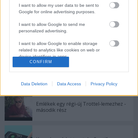
I want to allow my user data to be sent to
Google for online advertising purposes.
Ajánlott bejegyzések:
I want to allow Google to send me
personalized advertising.
Kanye West nem ad ki több lemezt, amíg
I want to allow Google to enable storage
meg nem szabadul a kiadóitól
related to analytics like cookies on web or
device identifiers in apps.
CONFIRM
I want to allow Google to enable storage
Gondolatok - Új videó az
related to functionality of the website or app.
OliverFromEarth-től
Data Deletion
Data Access
Privacy Policy
I want to allow Google to enable storage
related to personalization.
Emlékek egy régi-új Trottel-lemezhez -
I want to allow Google to enable storage
második rész
related to security, including authentication
functionality and fraud prevention, and other
user protection.