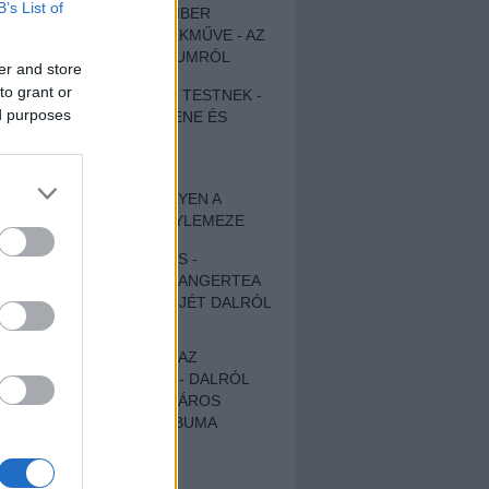
B’s List of
EGY DÜHÖS VÉNEMBER
UNIVERZÁLIS REMEKMŰVE - AZ
ÚJ BOB DYLAN-ALBUMRÓL
er and store
to grant or
ZENE LÉLEKNEK ÉS TESTNEK -
ed purposes
AUTENTIKUS NÉPZENE ÉS
KÖLTÉSZET
ÚJJÁSZÜLETETT
SZOMORKODÁS - ILYEN A
KATATONIA ÚJ NAGYLEMEZE
CROCODILE NERVES -
HALLGASD MEG AZ ANGERTEA
MA MEGJELENT EP-JÉT DALRÓL
DALRA!
A FELELŐSSÉGTŐL AZ
ELLOPOTT FÖLDIG - DALRÓL
DALRA A KÉPZELT VÁROS
SAMIZDAT CÍMŰ ALBUMA
ETÉS