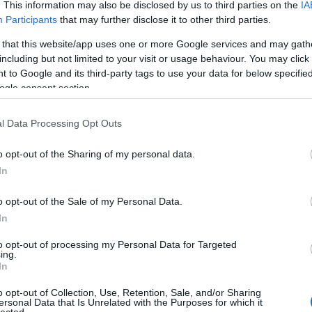
. This information may also be disclosed by us to third parties on the
IA
Participants
that may further disclose it to other third parties.
 that this website/app uses one or more Google services and may gath
including but not limited to your visit or usage behaviour. You may click 
 to Google and its third-party tags to use your data for below specifi
ogle consent section.
l Data Processing Opt Outs
o opt-out of the Sharing of my personal data.
In
o opt-out of the Sale of my Personal Data.
In
to opt-out of processing my Personal Data for Targeted
ing.
In
Jön az új Bruce
Már csak egy
o opt-out of Collection, Use, Retention, Sale, and/or Sharing
ersonal Data that Is Unrelated with the Purposes for which it
s
Springsteen-
napot kell várni
HIRD
lected.