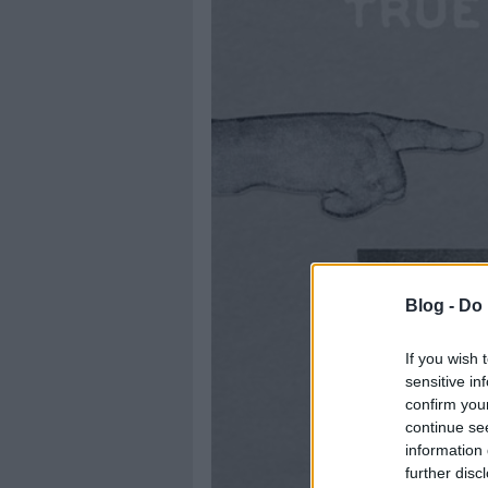
Blog -
Do 
If you wish 
sensitive in
confirm you
continue se
information 
further disc