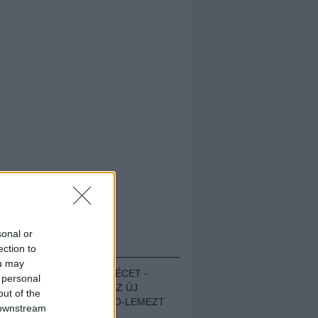
sonal or
HALLGASD!
ection to
ou may
MEGUGROTTÁK A LÉCET -
 personal
MEGHALLGATTUK AZ ÚJ
out of the
PROTEST THE HERO-LEMEZT
 downstream