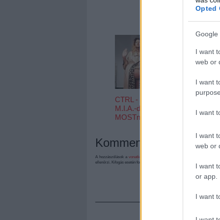
Red- és Bur
Opted 
Tomorrow-
koncertek új
dátuma
Google 
I want t
web or d
I want t
purpose
CTRL - Új
M.I.A.-dal a
I want 
MOSTnak
I want t
Kommentek:
web or d
A hozzászólások a
vonatkozó jogszabályok
értelmében felhasználói tart
ellenőrzi. Kifogás esetén forduljon a blog szerkesztőjéhez. Részletek a
Felh
I want t
or app.
I want t
I want t