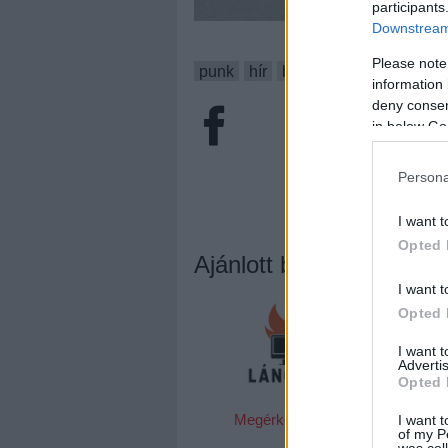
participants
Downstream 
Please note
punk
hír
bad religion
information 
deny consent
in below Go
Persona
I want t
Opted 
Ajánlott bejegyzések:
I want t
Opted 
I want 
Advertis
Opted 
Megérkezett!
Megvan az
I want t
of my P
August Burn
was col