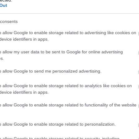
y
lemez, itt egy dal
az új Marilyn
Out
róla
Manson-
lemezre, itt van
két dal róla
consents
o allow Google to enable storage related to advertising like cookies on
evice identifiers in apps.
o allow my user data to be sent to Google for online advertising
s.
to allow Google to send me personalized advertising.
o allow Google to enable storage related to analytics like cookies on
evice identifiers in apps.
alomnak minősülnek, értük a
szolgáltatás technikai
üzemeltetője semmilyen felelősséget nem vállal, azokat nem
BESZ
asználási feltételekben
és az
adatvédelmi tájékoztatóban
.
o allow Google to enable storage related to functionality of the website
o allow Google to enable storage related to personalization.
o allow Google to enable storage related to security, including