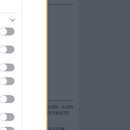
ÁMOLÓK
ZENÉS TÁBOR A HEGYEN - ILYEN
VOLT A VÍRUS SZÜLTE FEKETE
ZAJ FESZTIVÁL
SOHA NEM VOLT MÉG ILYEN -