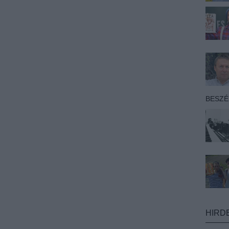
BESZ
HIRD