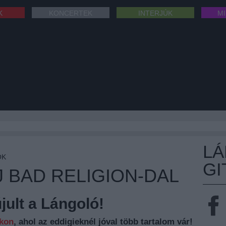
K
KONCERTEK
INTERJÚK
M
L
OK
GI
J BAD RELIGION-DAL
ult a Lángoló!
nkon
, ahol az eddigieknél jóval több tartalom vár!