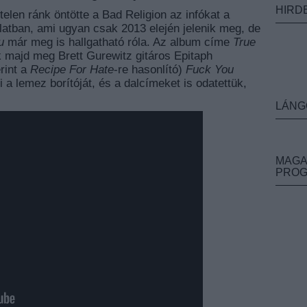
HIRD
telen ránk öntötte a Bad Religion az infókat a
tban, ami ugyan csak 2013 elején jelenik meg, de
u
már meg is hallgatható róla. Az album címe
True
k majd meg Brett Gurewitz gitáros Epitaph
rint a
Recipe For Hate
-re hasonlító)
Fuck You
 a lemez borítóját, és a dalcímeket is odatettük,
LÁNG
MAGA
PRO