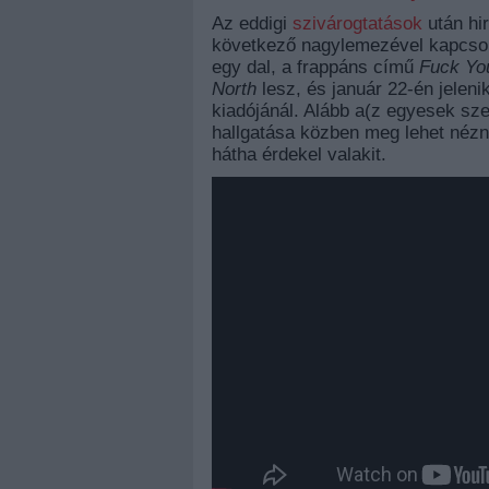
Az eddigi
szivárogtatások
után hir
következő nagylemezével kapcsola
egy dal, a frappáns című
Fuck Yo
North
lesz, és január 22-én jeleni
kiadójánál. Alább a(z egyesek sze
hallgatása közben meg lehet nézni
hátha érdekel valakit.