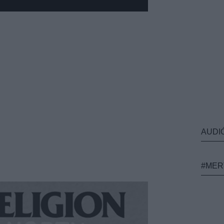
AUDI
#MER