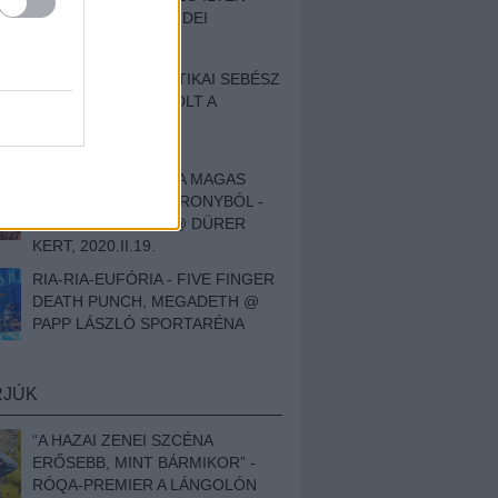
BESZÁMOLÓNK AZ IDEI
SZIGETRŐL
EGY HALLÁSPLASZTIKAI SEBÉSZ
NAPLÓJA - ILYEN VOLT A
SWANSRÓL SZÓLÓ
DOKUMENTUMFILM
MÉLY FÉRFIBÁNAT A MAGAS
ELEFÁNTCSONTTORONYBÓL -
LEPROUS, KLONE @ DÜRER
KERT, 2020.II.19.
RIA-RIA-EUFÓRIA - FIVE FINGER
DEATH PUNCH, MEGADETH @
PAPP LÁSZLÓ SPORTARÉNA
RJÚK
“A HAZAI ZENEI SZCÉNA
ERŐSEBB, MINT BÁRMIKOR” -
RÓQA-PREMIER A LÁNGOLÓN