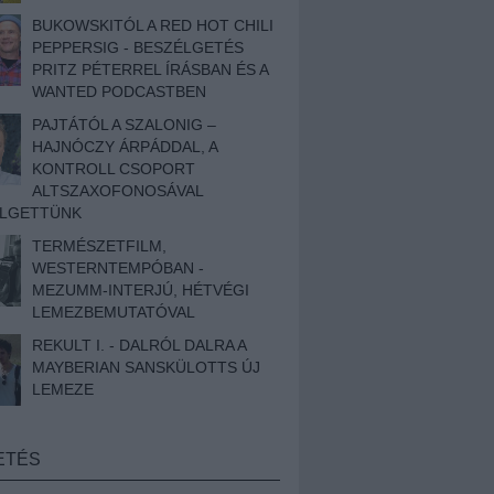
BUKOWSKITÓL A RED HOT CHILI
PEPPERSIG - BESZÉLGETÉS
PRITZ PÉTERREL ÍRÁSBAN ÉS A
WANTED PODCASTBEN
PAJTÁTÓL A SZALONIG –
HAJNÓCZY ÁRPÁDDAL, A
KONTROLL CSOPORT
ALTSZAXOFONOSÁVAL
ÉLGETTÜNK
TERMÉSZETFILM,
WESTERNTEMPÓBAN -
MEZUMM-INTERJÚ, HÉTVÉGI
LEMEZBEMUTATÓVAL
REKULT I. - DALRÓL DALRA A
MAYBERIAN SANSKÜLOTTS ÚJ
LEMEZE
ETÉS