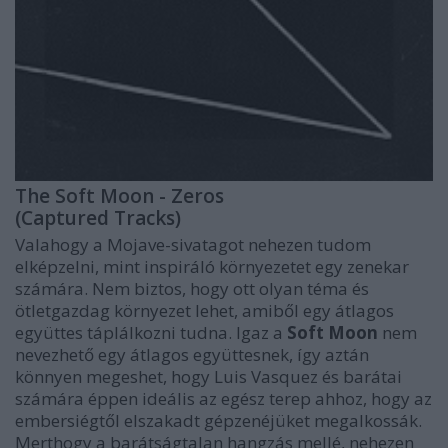
The Soft Moon - Zeros
(Captured Tracks)
Valahogy a Mojave-sivatagot nehezen tudom
elképzelni, mint inspiráló környezetet egy zenekar
számára. Nem biztos, hogy ott olyan téma és
ötletgazdag környezet lehet, amiből egy átlagos
együttes táplálkozni tudna. Igaz a
Soft Moon
nem
nevezhető egy átlagos együttesnek, így aztán
könnyen megeshet, hogy Luis Vasquez és barátai
számára éppen ideális az egész terep ahhoz, hogy az
embersiégtől elszakadt gépzenéjüket megalkossák.
Merthogy a barátságtalan hangzás mellé, nehezen