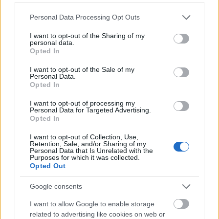
valóságtól elrugaszkodott, elidegenedett világ, mely
Please note that this website/app uses one or more Google
Personal Data Processing Opt Outs
fojtogató légkörével kínozza hallgatóját.
services and may gather and store information including but
not limited to your visit or usage behaviour. You may click to
I want to opt-out of the Sharing of my
A
Zeros
egy koncepció lemeznek is mondható, hiszen
personal data.
grant or deny consent to Google and its third-party tags to
az egész mögött felfedezhető átgondolt tematika.
Opted In
use your data for below specified purposes in below Google
Eltérni az első lemeztől, ahol inkább számok voltak,
consent section.
I want to opt-out of the Sale of my
de nem álltak össze egy egésszé, itt viszont az egész
Personal Data.
album egy komplex alkotás. Nem lehet számokra
Opted In
szétbontani, nem lehet kiemelni egy számot, amely
I want to opt-out of processing my
különösen jó lenne, mert itt a lemez teljese egésze az,
Personal Data for Targeted Advertising.
ami az igazi hatást gyakorolja a hallgatóra. Az
Opted In
extázis fokozása folyamatosan emelkedik, miközben
az egész történet belekerül egy keretbe, így válik egy
I want to opt-out of Collection, Use,
Retention, Sale, and/or Sharing of my
kerek egésszé, örvénylő masszává, amiből végtelenül
Personal Data that Is Unrelated with the
Purposes for which it was collected.
nehéz szabadulni. A Soft Moon egy intelligens
Opted Out
zenekar, úgy zúzzák szét az agyat, hogy közben a
testet is óriási energiák érik. A
Zeros
pedig egy nyers,
Google consents
őszinte, puritán album, amiből csak a számok közti
pár másodperces szünet ad esélyt arra, hogy levegőt
I want to allow Google to enable storage
vegyél, aztán visszaránt a mélybe, a végén pedig
related to advertising like cookies on web or