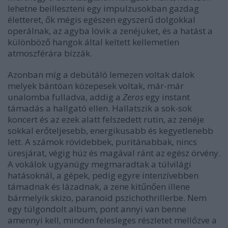
lehetne beilleszteni egy impulzusokban gazdag
életteret, ők mégis egészen egyszerű dolgokkal
operálnak, az agyba lövik a zenéjüket, és a hatást a
különböző hangok által keltett kellemetlen
atmoszférára bízzák.
Azonban míg a debütáló lemezen voltak dalok
melyek bántóan közepesek voltak, már-már
unalomba fulladva, addig a
Zeros
egy instant
támadás a hallgató ellen. Hallatszik a sok-sok
koncert és az ezek alatt felszedett rutin, az zenéje
sokkal erőteljesebb, energikusabb és kegyetlenebb
lett. A számok rövidebbek, puritánabbak, nincs
üresjárat, végig húz és magával ránt az egész örvény.
A vokálok ugyanúgy megmaradtak a túlvilági
hatásoknál, a gépek, pedig egyre intenzívebben
támadnak és lázadnak, a zene kitűnően illene
bármelyik skizo, paranoid pszichothrillerbe. Nem
egy túlgondolt album, pont annyi van benne
amennyi kell, minden felesleges részletet mellőzve a