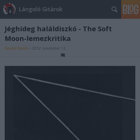
Lángoló Gitárok
Jéghideg haláldiszkó - The Soft
Moon-lemezkritika
KovácsTamás
•
2012. november 13.