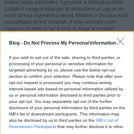
kívánt hatás eléréséért. Egyszerű, a hallójáratokba
juttatott hangok káoszán át stimulálni az agyat, és
ezzel táncra ingerelni a testet. Mindez a
Zeros
on első
szándékból direkt történik. A már említett rutin
megszerzésével jár az a tény is, hogy a zenekar
legénysége sokkal inkább képes volt egy olyan
lemezt összehozni, amelynek dalai a bennük lévő
Blog -
Do Not Process My Personal Information
folytonos potenciál miatt sokkal jobban
működhetnek egy koncerten vagy egy klubban, mivel
If you wish to opt-out of the sale, sharing to third parties, or
a
Zeros
bőven beillik klubzenének is. Egy sötét
processing of your personal or sensitive information for
folyosó, amin végighaladunk, majd egy terembe
targeted advertising by us, please use the below opt-out
érünk telepakolva stroboszkópokkal, a
section to confirm your selection. Please note that after your
hangfalakból, pedig üvölt ez a '80-as éveket bőven
opt-out request is processed you may continue seeing
megidéző szintifolyam és dobgép áradat. Igen, ez az
interest-based ads based on personal information utilized by
egész számomra tökéletesen kimeríti azt a fogalmat,
us or personal information disclosed to third parties prior to
hogy jéghideg haláldiszkó, ahol fények villódznak a
your opt-out. You may separately opt-out of the further
testek pedig rángatóznak. A Soft Moon
disclosure of your personal information by third parties on the
kérlelhetetlenül egyszerű atmoszférát teremt a
IAB’s list of downstream participants. This information may
zenéjükkel, és aztán nagyszerűen bánnak azzal a
also be disclosed by us to third parties on the
IAB’s List of
hatással, amit ez az egész hideg, félelmetes, gépies
Downstream Participants
that may further disclose it to other
hangzásvilág kivált az emberből. Az egész egy
third parties.